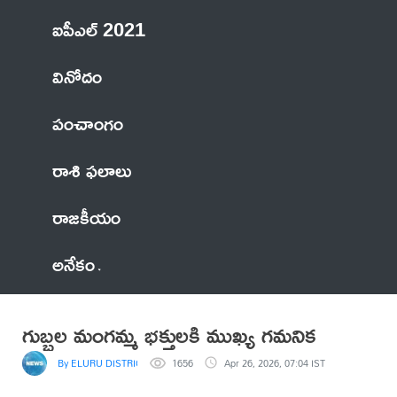
ఐపీఎల్ 2021
వినోదం
పంచాంగం
రాశి ఫలాలు
రాజకీయం
అనేకం
గుబ్బల మంగమ్మ భక్తులకి ముఖ్య గమనిక
By ELURU DISTRICT NEWS
1656
Apr 26, 2026, 07:04 IST