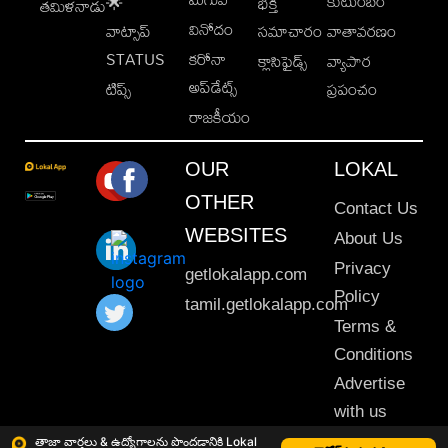
కుటుంబం
🌟
భక్తి
తమిళనాడు
వినోదం
వాట్సాప్
సమాచారం
వాతావరణం
STATUS
కరోనా
క్లాసిఫైడ్స్
వ్యాపార
అప్‌డేట్స్
టిప్స్
ప్రపంచం
రాజకీయం
OUR
LOKAL
OTHER
Contact Us
WEBSITES
About Us
Privacy
getlokalapp.com
Policy
tamil.getlokalapp.com
Terms &
Conditions
Advertise
with us
Sitemap
తాజా వార్తలు & ఉద్యోగాలను పొందడానికి Lokal