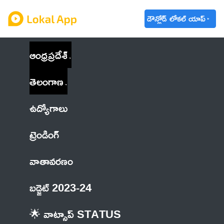
డౌన్లోడ్ లోకల్ యాప్
ఆంధ్రప్రదేశ్
తెలంగాణ
ఉద్యోగాలు
ట్రెండింగ్
వాతావరణం
బడ్జెట్ 2023-24
🌟 వాట్సాప్ STATUS