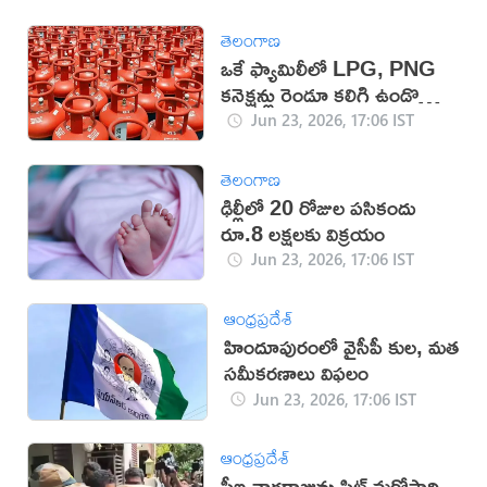
తెలంగాణ
ఒకే ఫ్యామిలీలో LPG, PNG
కనెక్షన్లు రెండూ కలిగి ఉండొద్దు:
కేంద్రం
Jun 23, 2026, 17:06 IST
తెలంగాణ
ఢిల్లీలో 20 రోజుల పసికందు
రూ.8 లక్షలకు విక్రయం
Jun 23, 2026, 17:06 IST
ఆంధ్రప్రదేశ్
హిందూపురంలో వైసీపీ కుల, మత
సమీకరణాలు విఫలం
Jun 23, 2026, 17:06 IST
ఆంధ్రప్రదేశ్
సీఐ నాగరాజును సిట్ మరోసారి