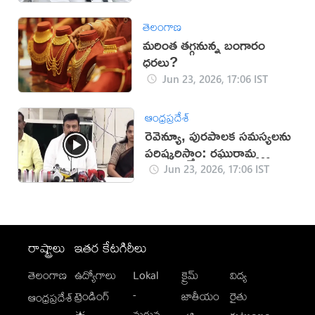
తెలంగాణ
మరింత తగ్గనున్న బంగారం
ధరలు?
Jun 23, 2026, 17:06 IST
ఆంధ్రప్రదేశ్
రెవెన్యూ, పురపాలక సమస్యలను
పరిష్కరిస్తాం: రఘురామ
(వీడియో)
Jun 23, 2026, 17:06 IST
రాష్ట్రాలు
ఇతర కేటగిరీలు
తెలంగాణ
ఉద్యోగాలు
Lokal
క్రైమ్
విద్య
-
ట్రెండింగ్
జాతీయం
రైతు
ఆంధ్రప్రదేశ్
మగువ