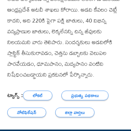
ఆంధ్రప్రదేశ్ అటవీ శాఖలు కోరాయి. అడవి కేవలం చెట్లే
కాదని, అది 220కి పైగా పక్షి జాతులు, 40 విభిన్న
వన్యప్రాణుల జాతులు, లెక్కలేనన్ని చిన్న జీవులకు
నిలయమని వారు తెలిపారు. సందర్శకులు అడవిలోకి
ప్లాస్టిక్ తీసుకురావడం, చెత్తను డబ్బాలకు వెలుపల
పారవేయడం, ధూమపానం, మద్యపానం వంటివి
నిషేధించబడ్డాయని ప్రకటనలో పేర్కొన్నారు.
ట్యాగ్స్ :
లోకల్
ప్రభుత్వ పథకాలు
నోటిఫికేషన్
జిల్లా వార్తలు