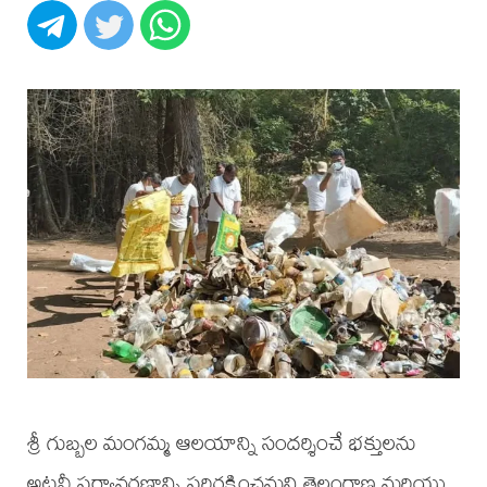
శ్రీ గుబ్బల మంగమ్మ ఆలయాన్ని సందర్శించే భక్తులను
అటవీ పర్యావరణాన్ని పరిరక్షించమని తెలంగాణ మరియు