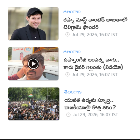
తెలంగాణ
రష్యా మోస్ట్ వాంటెడ్ జాబితాలో
టెలిగ్రామ్ ఫౌండర్
Jul 29, 2026, 16:07 IST
తెలంగాణ
ఉప్పొంగిన జంపన్న వాగు..
కారు డ్రైవర్ గల్లంతు (వీడియో)
Jul 29, 2026, 16:07 IST
తెలంగాణ
యువత ఉద్యమ స్ఫూర్తి..
రాజకీయాల్లో కొత్త శకం?
Jul 29, 2026, 16:07 IST