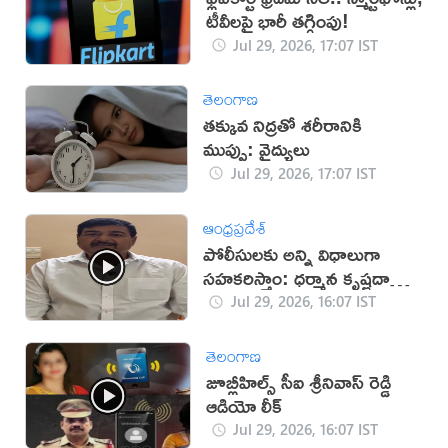
టీవీలపై భారీ తగ్గింపు!
Jul 29, 2026, 17:07 IST
తెలంగాణ
తక్కువ నిద్రతో శరీరానికి
ముప్పు: వైద్యులు
Jul 29, 2026, 17:07 IST
ఆంధ్రప్రదేశ్
పోలీసులకు అన్ని విధాలుగా
సహకరిస్తాం: ధర్మాన కృష్ణదాస్
(వీడియో)
Jul 29, 2026, 16:07 IST
తెలంగాణ
జూబ్లీహిల్స్ సీఐ శ్రీనివాస్ రెడ్డి
ఆడియో లీక్
Jul 29, 2026, 16:07 IST