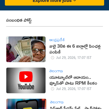
Explore more jobs
సంబంధిత పోస్ట్
ఆంధ్రప్రదేశ్
జులై 30న ఈ 6 జిల్లాల్లో పింఛన్ల
పంపిణీ
Jul 29, 2026, 17:07 IST
తెలంగాణ
యూట్యూబ్‌లో ఆదాయం..
వ్యూస్‌తో పాటు RPM కీలకం
Jul 29, 2026, 17:07 IST
తెలంగాణ
ఫ్లిప్‌కార్ట్ ఫ్రీడమ్ సేల్.. స్మార్ట్‌ఫోన్లు,