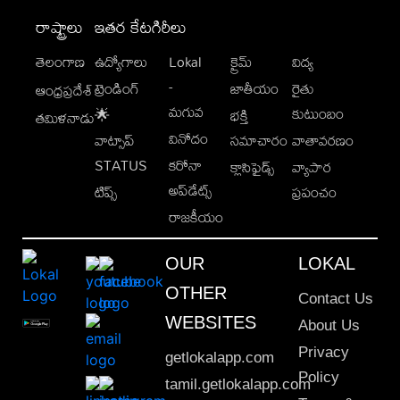
రాష్ట్రాలు
ఇతర కేటగిరీలు
తెలంగాణ
ఉద్యోగాలు
Lokal
క్రైమ్
విద్య
-
ట్రెండింగ్
జాతీయం
రైతు
ఆంధ్రప్రదేశ్
మగువ
కుటుంబం
🌟
భక్తి
తమిళనాడు
వినోదం
వాట్సాప్
సమాచారం
వాతావరణం
STATUS
కరోనా
క్లాసిఫైడ్స్
వ్యాపార
అప్‌డేట్స్
టిప్స్
ప్రపంచం
రాజకీయం
OUR
LOKAL
OTHER
Contact Us
WEBSITES
About Us
Privacy
getlokalapp.com
Policy
tamil.getlokalapp.com