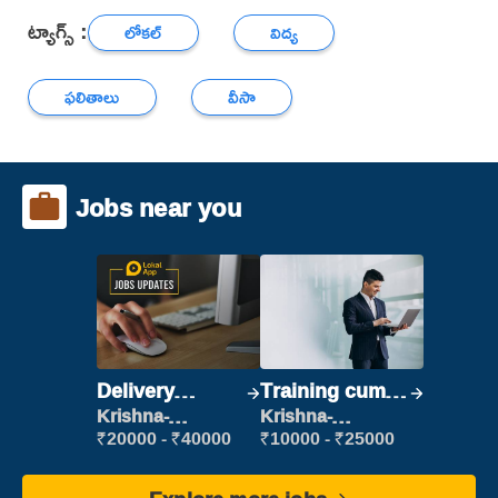
ట్యాగ్స్ :
లోకల్
విద్య
ఫలితాలు
వీసా
Jobs near you
Delivery
Training cum
Executive
Placement
Krishna-
Krishna-
vijayawada
vijayawada
₹20000 - ₹40000
₹10000 - ₹25000