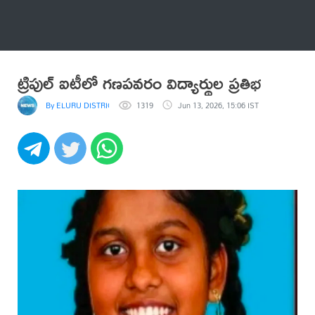
అనేకం
ట్రిపుల్ ఐటీలో గణపవరం విద్యార్థుల ప్రతిభ
By ELURU DISTRICT NEWS
1319
Jun 13, 2026, 15:06 IST