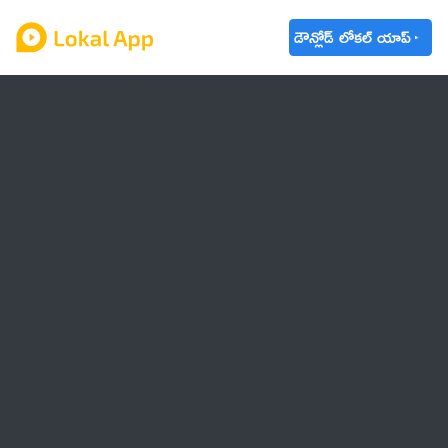
డౌన్లోడ్ లోకల్ యాప్
ఆంధ్రప్రదేశ్
తెలంగాణ
ఉద్యోగాలు
ట్రెండింగ్
వాతావరణం
🌟 వాట్సాప్ STATUS
వినోదం