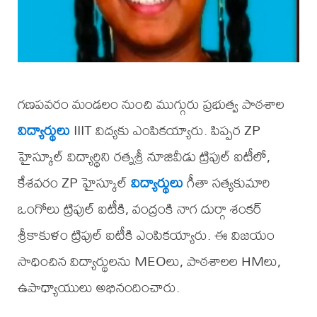
గణపవరం మండలం నుంచి ముగ్గురు ప్రభుత్వ పాఠశాల
విద్యార్థులు
IIIT విద్యకు ఎంపికయ్యారు. పిప్పర ZP
హైస్కూల్ విద్యార్థిని రత్నశ్రీ నూజివీడు ట్రిపుల్ ఐటీలో,
కేశవరం ZP హైస్కూల్
విద్యార్థులు
గీతా సత్యకుమారి
ఒంగోలు ట్రిపుల్ ఐటీకి, వంద్రంకి నాగ దుర్గా శంకర్
శ్రీకాకుళం ట్రిపుల్ ఐటీకి ఎంపికయ్యారు. ఈ విజయం
సాధించిన విద్యార్థులను MEOలు, పాఠశాలల HMలు,
ఉపాధ్యాయులు అభినందించారు.