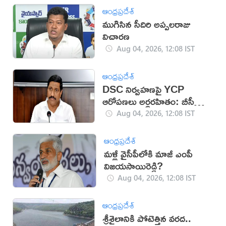
ఆంధ్రప్రదేశ్
ముగిసిన సీదిరి అప్పలరాజు
విచారణ
Aug 04, 2026, 12:08 IST
ఆంధ్రప్రదేశ్
DSC నిర్వహణపై YCP
ఆరోపణలు అర్థరహితం: బీసీ
జనార్దన్‌రెడ్డి
Aug 04, 2026, 12:08 IST
ఆంధ్రప్రదేశ్
మళ్లీ వైసీపీలోకి మాజీ ఎంపీ
విజయసాయిరెడ్డి?
Aug 04, 2026, 12:08 IST
ఆంధ్రప్రదేశ్
శ్రీశైలానికి పోటెత్తిన వరద..