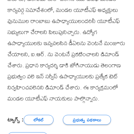
కార్యవర్గ సమావేశంలో, మండల యూటీఎఫ్ అధ్యక్షులు
వునుముల రాంబాబు ఉపాధ్యాయులందరినీ యూటీఎఫ్
సభ్యులుగా చేరాలని పిలుపునిచ్చారు. ఉద్యోగ
ఉపాధ్యాయులకు ఇవ్వవలసిన డీఏలను వెంటనే మంజూరు
చేయాలని, ఐ.ఆర్. ను వెంటనే ప్రకటించాలని డిమాండ్
చేశారు. ప్రధాన కార్యదర్శి డాకి జోగినాయుడు తెలంగాణ
ప్రభుత్వం వలె ఇన్ సర్వీస్ ఉపాధ్యాయులకు ప్రత్యేక టెట్
నిర్వహించవలెనని డిమాండ్ చేశారు. ఈ కార్యక్రమంలో
మండల యూటీఎఫ్ నాయకులు పాల్గొన్నారు.
ట్యాగ్స్ :
లోకల్
ప్రభుత్వ పథకాలు