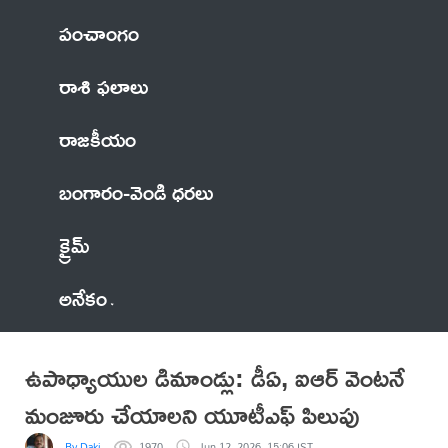
పంచాంగం
రాశి ఫలాలు
రాజకీయం
బంగారం-వెండి ధరలు
క్రైమ్
అనేకం
ఉపాధ్యాయుల డిమాండ్లు: డీఏ, ఐఆర్ వెంటనే
మంజూరు చేయాలని యూటీఎఫ్ పిలుపు
By Daki
1970
Jun 12, 2026, 15:06 IST