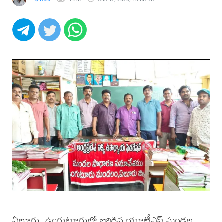
ఏలూరు, ఉంగుటూరులో జరిగిన యూటీఎఫ్ మండల