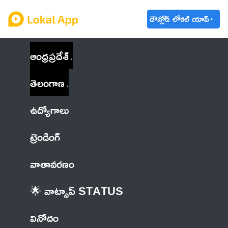
డౌన్లోడ్ లోకల్ యాప్
ఆంధ్రప్రదేశ్
తెలంగాణ
ఉద్యోగాలు
ట్రెండింగ్
వాతావరణం
🌟 వాట్సాప్ STATUS
వినోదం