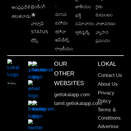
-
ట్రెండింగ్
జాతీయం
రైతు
ఆంధ్రప్రదేశ్
మగువ
కుటుంబం
🌟
భక్తి
తమిళనాడు
వినోదం
వాట్సాప్
సమాచారం
వాతావరణం
STATUS
కరోనా
క్లాసిఫైడ్స్
వ్యాపార
అప్‌డేట్స్
టిప్స్
ప్రపంచం
రాజకీయం
OUR
LOKAL
OTHER
Contact Us
WEBSITES
About Us
Privacy
getlokalapp.com
Policy
tamil.getlokalapp.com
Terms &
Conditions
Advertise