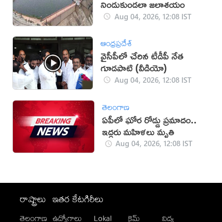
నిండుకుండలా జలాశయం
Aug 04, 2026, 12:08 IST
ఆంధ్రప్రదేశ్
వైసీపీలో చేరిన టీడీపీ నేత
గూడ‌పాటి (వీడియో)
Aug 04, 2026, 12:08 IST
తెలంగాణ
ఏపీలో ఘోర రోడ్డు ప్రమాదం..
ఇద్దరు మహిళలు మృతి
Aug 04, 2026, 12:08 IST
రాష్ట్రాలు
ఇతర కేటగిరీలు
తెలంగాణ
ఉద్యోగాలు
Lokal
క్రైమ్
విద్య