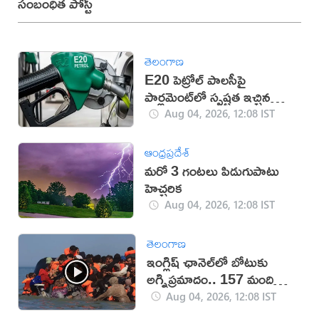
సంబంధిత పోస్ట్
తెలంగాణ
E20 పెట్రోల్ పాలసీపై
పార్లమెంట్‌లో స్పష్టత ఇచ్చిన
కేంద్రం
Aug 04, 2026, 12:08 IST
ఆంధ్రప్రదేశ్
మరో 3 గంటలు పిడుగుపాటు
హెచ్చరిక
Aug 04, 2026, 12:08 IST
తెలంగాణ
ఇంగ్లిష్ ఛానెల్‌లో బోటుకు
అగ్నిప్రమాదం.. 157 మంది
సురక్షితం
Aug 04, 2026, 12:08 IST