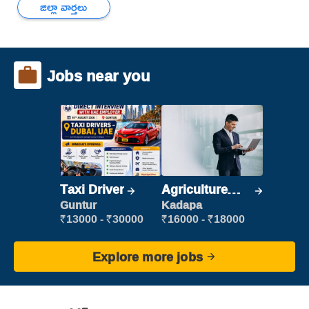
జిల్లా వార్తలు
Jobs near you
Taxi Driver
Agriculture
Labour
Guntur
Kadapa
₹13000 - ₹30000
₹16000 - ₹18000
Explore more jobs