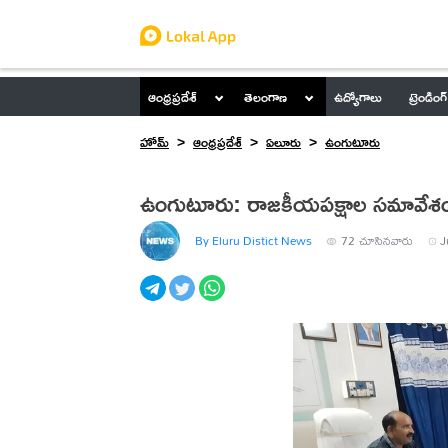
ఆంధ్రప్రదేశ్
తెలంగాణ
ఉద్యోగాలు
ట్రెండింగ్
హోమ్
ఆంధ్రప్రదేశ్
ఏలూరు
ఉంగుటూరు
ఉంగుటూరు: రాజకీయపక్షాల సమావేశ
By Eluru Distict News
72
చూసినవారు
J