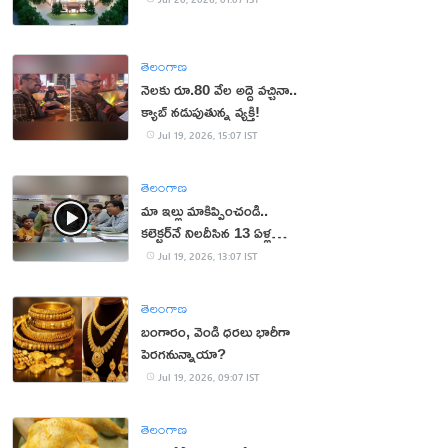
తెలంగాణ
నెలకు రూ.80 వేల అద్దె వచ్చినా..
క్యాబ్ నడుపుతున్న వ్యక్తి!
Jul 19, 2026, 15:07 IST
తెలంగాణ
మా ఇల్లు మాకిప్పించండి..
కలెక్టర్‌నే నిలదీసిన 13 ఏళ్ల
బాలుడు!
Jul 19, 2026, 13:07 IST
తెలంగాణ
బంగారం, వెండి ధరలు భారీగా
పెరగనున్నాయా?
Jul 19, 2026, 09:07 IST
తెలంగాణ