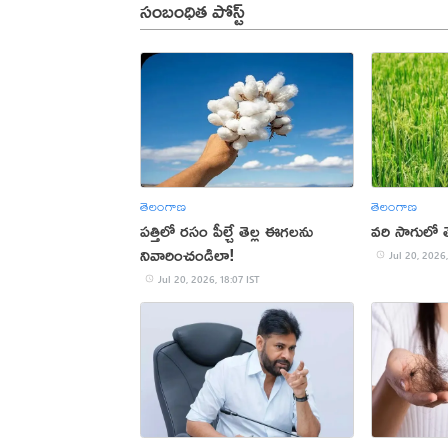
సంబంధిత పోస్ట్
తెలంగాణ
తెలంగాణ
పత్తిలో రసం పీల్చే తెల్ల ఈగలను
వరి సాగులో తె
నివారించండిలా!
Jul 20, 2026,
Jul 20, 2026, 18:07 IST