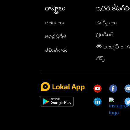
రాష్ట్రాలు
ఇతర కేటగిర
తెలంగాణ
ఉద్యోగాలు
ట్రెండింగ్
ఆంధ్రప్రదేశ్
🌟 వాట్సాప్ S
తమిళనాడు
టిప్స్