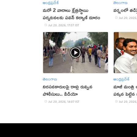
ఆంధ్రప్రదేశ్
తెలంగాణ
మరో 2 వారాలు క్షేత్రస్థాయి
వర్షంలో తడిస
పర్యటనలకు పవన్ కల్యాణ్ దూరం
Jul 20, 2026,
Jul 20, 2026, 17:07 IST
తెలంగాణ
ఆంధ్రప్రదేశ్
నిరసనకారులపై రాళ్లు రువ్విన
మాజీ మంత్రి
పోలీసులు.. వీడియో
పక్కన పెట్టిన
Jul 20, 2026, 14:07 IST
Jul 20, 2026,