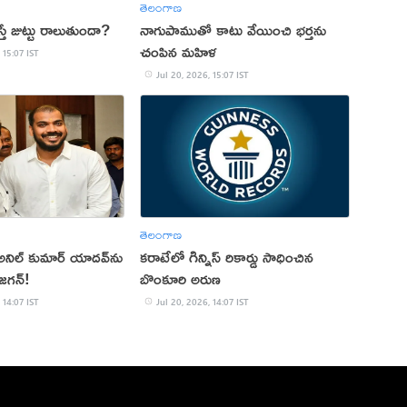
తెలంగాణ
్తే జుట్టు రాలుతుందా?
నాగుపాముతో కాటు వేయించి భర్తను
చంపిన మహిళ
 15:07 IST
Jul 20, 2026, 15:07 IST
తెలంగాణ
 అనిల్ కుమార్ యాదవ్‌ను
కరాటేలో గిన్నిస్ రికార్డు సాధించిన
 జగన్!
బొంకూరి అరుణ
 14:07 IST
Jul 20, 2026, 14:07 IST