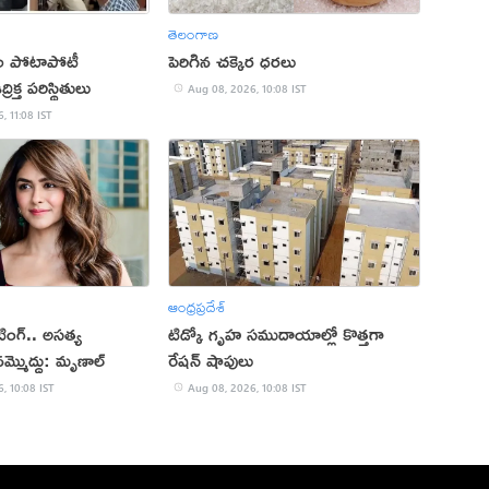
తెలంగాణ
పీల పోటాపోటీ
పెరిగిన చక్కెర ధరలు
ిక్త పరిస్థితులు
Aug 08, 2026, 10:08 IST
, 11:08 IST
ఆంధ్రప్రదేశ్
ేటింగ్.. అసత్య
టిడ్కో గృహ సముదాయాల్లో కొత్తగా
మ్మొద్దు: మృణాల్
రేషన్ షాపులు
, 10:08 IST
Aug 08, 2026, 10:08 IST