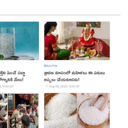
తెలంగాణ
తిని పెంచే సబ్జా
శ్రావణ మాసంలో మహిళలు ఈ పనులు
్యానికి మేలు!
అస్సలు చేయకూడదు!
, 11:08 IST
Aug 08, 2026, 11:08 IST