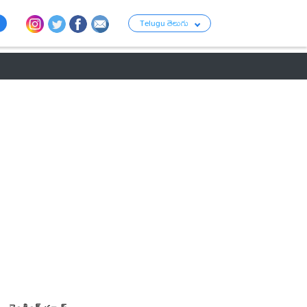
Telugu తెలుగు
ు
రాజకీయం
బంగారం-వెండి ధరలు
క్రైమ్
వ్యాపార ప్రపంచం
టాలీవుడ్ న్య