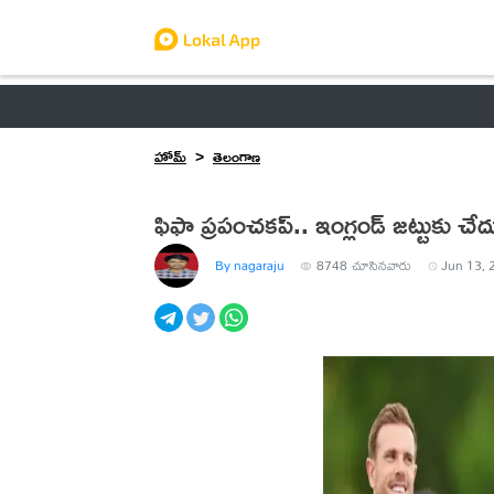
ఆంధ్రప్రదేశ్
తెలంగాణ
ఉద్యోగాలు
ట్రెండింగ్
హోమ్
తెలంగాణ
ఫిఫా ప్రపంచకప్‌.. ఇంగ్లండ్ జట్టుకు చ
By nagaraju
8748
చూసినవారు
Jun 13, 