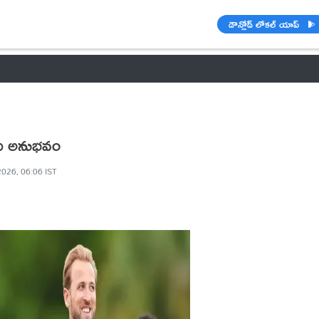
డౌన్లోడ్ లోకల్ యాప్
వాతావరణం
🌟 వాట్సాప్ STATUS
వినోదం
పంచాంగం
రాశి ఫలాల
ేదు అనుభవం
2026, 06:06 IST