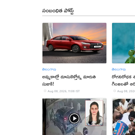
సంబంధిత పోస్ట్
తెలంగాణ
తెలంగాణ
అమ్మకాల్లో దూసుకెళ్తోన్న మారుతి
రోగనిరోధక శక్
సుజుకి!
గింజలతో ఆరోగ
Aug 08, 2026, 11:08 IST
Aug 08, 2026