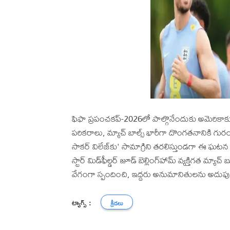
ఫిఫా ప్రపంచకప్‌-2026లో పాల్గొనేందుకు అమెరికాకు
పరికరాలు, మ్యాచ్ బాల్స్ భారీగా దొంగతనానికి గురయ్యాయి
సాకర్ విలేజ్‌కు' సామాగ్రిని తరలిస్తుండగా ఈ ఘటన చ
స్టార్ మిడ్‌ఫీల్డర్ జూడ్ బెల్లింగ్‌హామ్ వ్యక్తిగత మ్
వేగంగా స్పందించి, ఇద్దరు అనుమానితులను అదుపులోక
ట్యాగ్స్ :
క్రీడలు