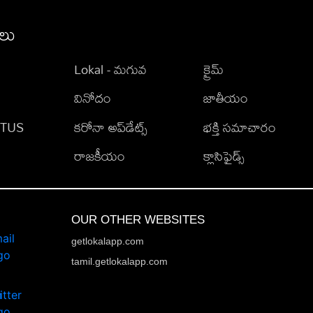
ీలు
Lokal - మగువ
క్రైమ్
వినోదం
జాతీయం
TATUS
కరోనా అప్‌డేట్స్
భక్తి సమాచారం
రాజకీయం
క్లాసిఫైడ్స్
OUR OTHER WEBSITES
getlokalapp.com
tamil.getlokalapp.com