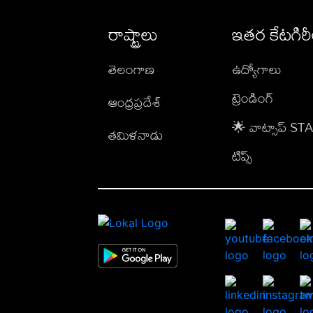
రాష్ట్రాలు
ఇతర కేటగిర
తెలంగాణ
ఉద్యోగాలు
ట్రెండింగ్
ఆంధ్రప్రదేశ్
🌟 వాట్సాప్ S
తమిళనాడు
టిప్స్