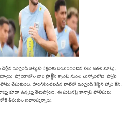
 వెళ్లిన ఇంగ్లండ్ జట్టుకు శిక్షణకు సంబంధించిన పలు జతల బూట్లు,
. ఫ్లోరిడాలోని వారి ప్రాక్టీస్‌ క్యాంప్‌ నుంచి మిస్సోరిలోని 'స్వోప్
ోటు చేసుకుంది. దొంగిలించబడిన వాటిలో ఇంగ్లండ్ కెప్టెన్ హ్యారీ కేన్,
యాచ్ బూట్లు కూడా ఉన్నట్లు తెలుస్తోంది. ఈ ఘటనపై కాన్సాస్ పోలీసులు
ి తీసుకుని విచారిస్తున్నారు.