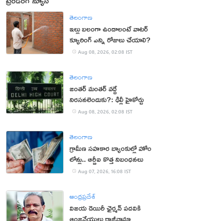
ట్రెండింగ్ న్యూస్
తెలంగాణ
ఇల్లు బలంగా ఉండాలంటే వాటర్
క్యూరింగ్ ఎన్ని రోజులు చేయాలి?
Aug 08, 2026, 02:08 IST
తెలంగాణ
జంతర్ మంతర్ వద్దే
నిరసనలెందుకు?: ఢిల్లీ హైకోర్టు
Aug 08, 2026, 02:08 IST
తెలంగాణ
గ్రామీణ సహకార బ్యాంకుల్లో హోం
లోన్లు.. ఆర్బీఐ కొత్త నిబంధనలు
Aug 07, 2026, 16:08 IST
ఆంధ్రప్రదేశ్
విజయ డెయిరీ ఛైర్మన్ పదవికి
ఆంజనేయులు రాజీనామా