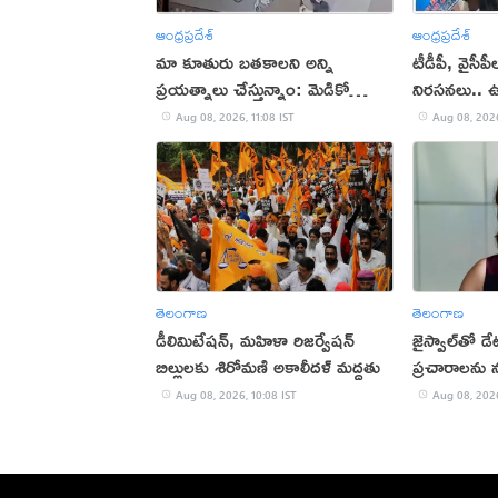
ఆంధ్రప్రదేశ్
ఆంధ్రప్రదేశ్
మా కూతురు బతకాలని అన్ని
టీడీపీ, వైసీ
ప్రయత్నాలు చేస్తున్నాం: మెడికో
నిరసనలు.. ఉద్ర
ప్రియాంక తండ్రి
Aug 08, 2026, 11:08 IST
Aug 08, 2026
తెలంగాణ
తెలంగాణ
డీలిమిటేషన్, మహిళా రిజర్వేషన్
జైస్వాల్‌తో డ
బిల్లులకు శిరోమణి అకాలీదళ్ మద్దతు
ప్రచారాలను న
Aug 08, 2026, 10:08 IST
Aug 08, 2026