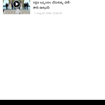
రక్షణ ఒప్పందం చేసుకున్న పాక్‌-
సౌదీ-తుర్కియే
Aug 07, 2026, 12:08 IST