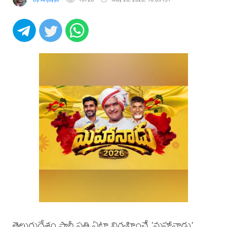
తెలుగుదేశం పార్టీ ప్రతి ఏటా నిర్వహించే 'మహానాడు'