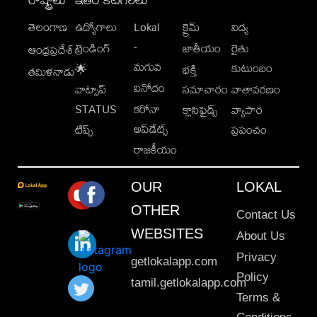
తెలంగాణ
ఉద్యోగాలు
Lokal
క్రైమ్
విద్య
-
ట్రెండింగ్
జాతీయం
రైతు
ఆంధ్రప్రదేశ్
మగువ
కుటుంబం
🌟
భక్తి
తమిళనాడు
వినోదం
వాట్సాప్
సమాచారం
వాతావరణం
STATUS
కరోనా
క్లాసిఫైడ్స్
వ్యాపార
అప్‌డేట్స్
టిప్స్
ప్రపంచం
రాజకీయం
OUR
LOKAL
OTHER
Contact Us
WEBSITES
About Us
Privacy
getlokalapp.com
Policy
tamil.getlokalapp.com
Terms &