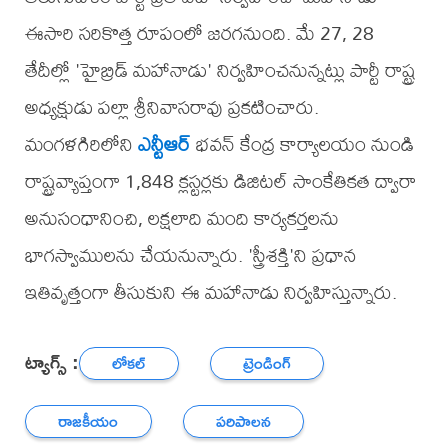
ఈసారి సరికొత్త రూపంలో జరగనుంది. మే 27, 28
తేదీల్లో 'హైబ్రిడ్ మహానాడు' నిర్వహించనున్నట్లు పార్టీ రాష్ట్ర
అధ్యక్షుడు పల్లా శ్రీనివాసరావు ప్రకటించారు.
మంగళగిరిలోని
ఎన్టీఆర్
భవన్ కేంద్ర కార్యాలయం నుండి
రాష్ట్రవ్యాప్తంగా 1,848 క్లస్టర్లకు డిజిటల్ సాంకేతికత ద్వారా
అనుసంధానించి, లక్షలాది మంది కార్యకర్తలను
భాగస్వాములను చేయనున్నారు. 'స్త్రీశక్తి'ని ప్రధాన
ఇతివృత్తంగా తీసుకుని ఈ మహానాడు నిర్వహిస్తున్నారు.
ట్యాగ్స్ :
లోకల్
ట్రెండింగ్
రాజకీయం
పరిపాలన