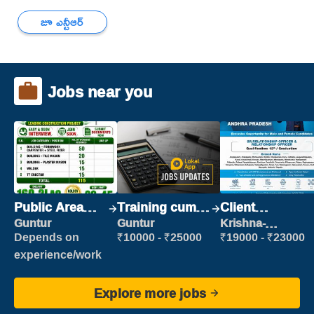
జూ ఎన్టీఆర్
Jobs near you
Public Area
Training cum
Client
Cleaner
Placement
Relationship
Guntur
Guntur
Krishna-
vijayawada
Executive
Depends on
₹10000 - ₹25000
₹19000 - ₹23000
experience/work
Explore more jobs