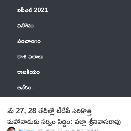
ఐపీఎల్ 2021
వినోదం
పంచాంగం
రాశి ఫలాలు
రాజకీయం
అనేకం
మే 27, 28 తేదీల్లో టీడీపీ సరికొత్త
మహానాడుకు సర్వం సిద్ధం: పల్లా శ్రీనివాసరావు
By Anjayya
10728
May 26, 2026, 10:05 IST