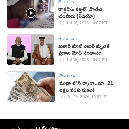
తెలంగాణ
డాక్టర్‌ను కత్తితో పొడిచి
చంపారు (వీడియో)
Jul 16, 2026, 16:07 IST
తెలంగాణ
ఖతార్ మాజీ ఎమిర్ మృతికి
ప్రధాని మోదీ సంతాపం
Jul 16, 2026, 16:07 IST
తెలంగాణ
ముద్రా లోన్ ద్వారా..రూ. 20
లక్షల వరకు రుణం!
Jul 16, 2026, 16:07 IST
రాష్ట్రాలు
ఇతర కేటగిరీలు