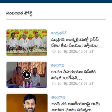
సంబంధిత పోస్ట్
ఆంధ్రప్రదేశ్
ముద్రగడ అంత్యక్రియల్లో వైసీపీ
నేతల తీరు హేయం: జ్యోతుల
నెహ్రూ
Jul 16, 2026, 18:07 IST
తెలంగాణ
లంచం తీసుకుంటూ ఏసీబీకి
చిక్కిన ఇరిగేషన్
అధికారులు(వీడియో)
Jul 16, 2026, 17:07 IST
తెలంగాణ
జగన్ శవ రాజకీయాలపై రామ్
తాళ్లూరి ఘాటు విమర్శలు