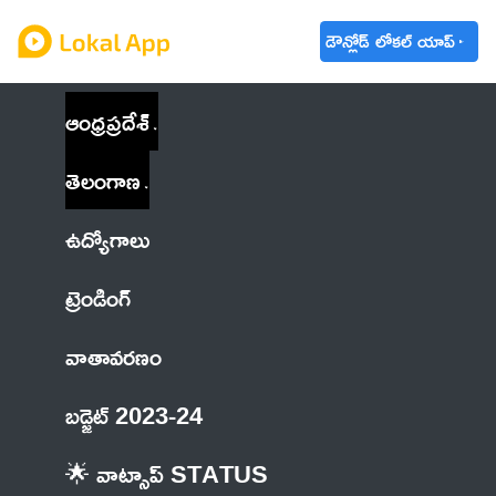
డౌన్లోడ్ లోకల్ యాప్
ఆంధ్రప్రదేశ్
తెలంగాణ
ఉద్యోగాలు
ట్రెండింగ్
వాతావరణం
బడ్జెట్ 2023-24
🌟 వాట్సాప్ STATUS