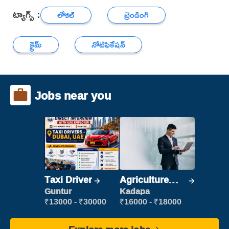
ట్యాగ్స్ :
లోకల్
ట్రెండింగ్
క్రైమ్
నోటిఫికేషన్
Jobs near you
Taxi Driver
Agriculture
Labour
Guntur
Kadapa
₹13000 - ₹30000
₹16000 - ₹18000