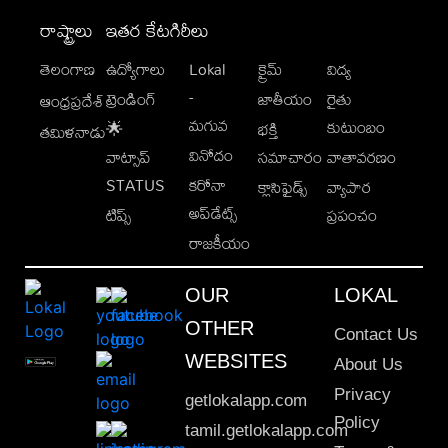
రాష్ట్రాలు
ఇతర కేటగిరీలు
తెలంగాణ
ఉద్యోగాలు
Lokal
క్రైమ్
విద్య
-
ట్రెండింగ్
జాతీయం
రైతు
ఆంధ్రప్రదేశ్
మగువ
కుటుంబం
🌟
భక్తి
తమిళనాడు
వినోదం
వాట్సాప్
సమాచారం
వాతావరణం
STATUS
కరోనా
క్లాసిఫైడ్స్
వ్యాపార
అప్‌డేట్స్
టిప్స్
ప్రపంచం
రాజకీయం
OUR
LOKAL
OTHER
Contact Us
WEBSITES
About Us
Privacy
getlokalapp.com
Policy
tamil.getlokalapp.com