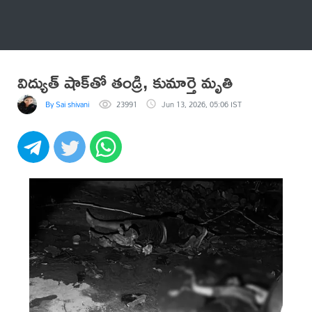
అనేకం
విద్యుత్‌ షాక్‌తో తండ్రి, కుమార్తె మృతి
By Sai shivani
23991
Jun 13, 2026, 05:06 IST