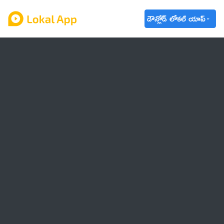
డౌన్లోడ్ లోకల్ యాప్
ఆంధ్రప్రదేశ్
తెలంగాణ
ఉద్యోగాలు
ట్రెండింగ్
వాతావరణం
🌟 వాట్సాప్ STATUS
వినోదం