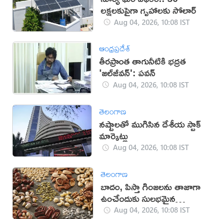
లక్షలకుపైగా గృహాలకు సోలార్
Aug 04, 2026, 10:08 IST
ఆంధ్రప్రదేశ్
తీరప్రాంత తాగునీటికి భద్రత
'జల్‌జీవన్': పవన్‌
Aug 04, 2026, 10:08 IST
తెలంగాణ
నష్టాలతో ముగిసిన దేశీయ స్టాక్
మార్కెట్లు
Aug 04, 2026, 10:08 IST
తెలంగాణ
బాదం, పిస్తా గింజలను తాజాగా
ఉంచేందుకు సులభమైన
చిట్కాలు!
Aug 04, 2026, 10:08 IST