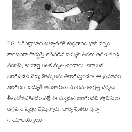
TG: సికింద్రాబాద్ అల్వాల్‌లో శుక్రవారం భారీ వర్షం
కారణంగా రోడ్డుపై తెగిపడిన విద్యుత్ తీగలు తగిలి తండ్రి
సందీప్, కుమార్తె రితిక మృతి చెందారు. వర్షానికి
విరిగిపడిన చెట్టు కొమ్మలను తొలగిస్తుండగా ఈ ప్రమాదం
జరిగింది. విద్యుత్ అధికారులు ముందు జాగ్రత్త చర్యలు
తీసుకోకపోవడం వల్లే ఈ దుర్ఘటన జరిగిందని స్థానికులు
ఆగ్రహం వ్యక్తం చేస్తున్నారు. భార్య శ్వేతకు స్వల్ప
గాయాలయ్యాయి.