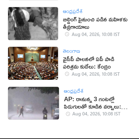
ఆంధ్రప్రదేశ్
బిల్డింగ్​ పైనుంచి పడిన మహిళకు
తీవ్రగాయాలు
Aug 04, 2026, 10:08 IST
తెలంగాణ
వైసీపీ పాలనలో ఏపీ పాడి
పరిశ్రమ కుదేలు: కేంద్రం
Aug 04, 2026, 10:08 IST
ఆంధ్రప్రదేశ్
AP: రానున్న 3 గంటల్లో
పిడుగులతో కూడిన వర్షాలు:
వాతావరణ శాఖ
Aug 04, 2026, 10:08 IST