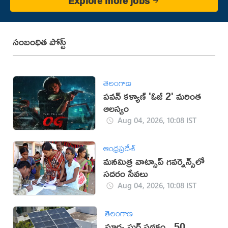
Explore more jobs
సంబంధిత పోస్ట్
తెలంగాణ
పవన్ కళ్యాణ్ 'ఓజీ 2' మరింత
ఆలస్యం
Aug 04, 2026, 10:08 IST
ఆంధ్రప్రదేశ్
మ‌న‌మిత్ర వాట్సాప్ గ‌వ‌ర్నెన్స్‌లో
స‌ద‌రం సేవ‌లు
Aug 04, 2026, 10:08 IST
తెలంగాణ
సూర్య ఘర్ పథకం.. 50