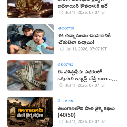
బిట్‌కాయిన్ కొనడానికి ఇదే
మంచి సమయమా?
Jul 11, 2026, 07:07 IST
తెలంగాణ
ఈ చిన్నారులను చంపడానికి
చేతులెలా వచ్చాయి!
Jul 11, 2026, 07:07 IST
తెలంగాణ
ఈ పోస్టాఫీసు పథకంలో
ఒక్కసారి ఇన్వెస్ట్ చేస్తే చాలు..
ప్రతి నెల రూ.9000 ఆదాయం!
Jul 11, 2026, 07:07 IST
తెలంగాణ
తెలంగాణలోని పాత జైళ్ళ కథలు
(40/50)
Jul 11, 2026, 07:07 IST