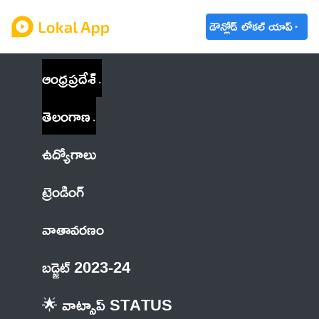
డౌన్లోడ్ లోకల్ యాప్
ఆంధ్రప్రదేశ్
తెలంగాణ
ఉద్యోగాలు
ట్రెండింగ్
వాతావరణం
బడ్జెట్ 2023-24
🌟 వాట్సాప్ STATUS