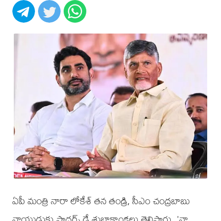
ఏపీ మంత్రి నారా లోకేశ్ తన తండ్రి, సీఎం చంద్రబాబు
నాయుడుకు ఫాదర్స్ డే శుభాకాంక్షలు తెలిపారు. 'నా