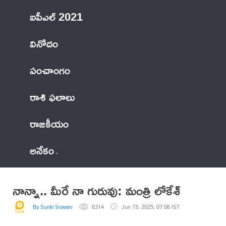
ఐపీఎల్ 2021
వినోదం
పంచాంగం
రాశి ఫలాలు
రాజకీయం
అనేకం
నాన్నా.. మీరే నా గురువు: మంత్రి లోకేశ్
By Sunki Sravani
6314
Jun 15, 2025, 07:06 IST