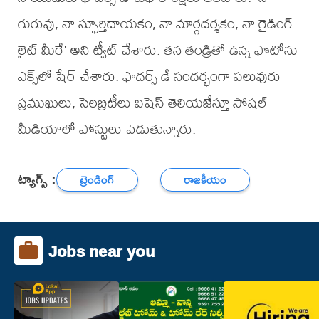
గురువు, నా స్ఫూర్తిదాయకం, నా మార్గదర్శకం, నా గైడింగ్
లైట్ మీరే' అని ట్వీట్ చేశారు. తన తండ్రితో ఉన్న ఫొటోను
ఎక్స్‌లో షేర్ చేశారు. ఫాదర్స్ డే సందర్భంగా పలువురు
ప్రముఖులు, సెలబ్రిటీలు విషెస్ తెలియజేస్తూ సోషల్
మీడియాలో పోస్టులు పెడుతున్నారు.
ట్యాగ్స్ :
ట్రెండింగ్
రాజకీయం
Jobs near you