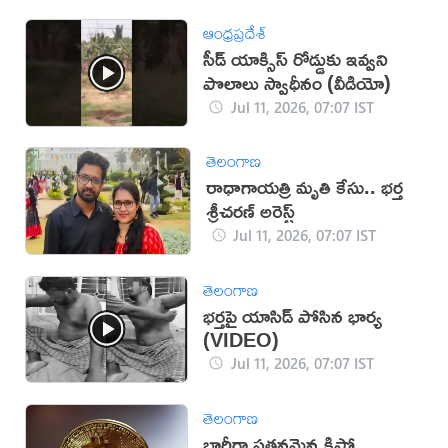
ఆంధ్రప్రదేశ్
సీడ్ యాక్సిస్ రోడ్డుకు ఇవ్వని
పొలాలు స్వాధీనం (వీడియో)
Jul 11, 2026, 07:07 IST
తెలంగాణ
రాధాగాయత్రి మృతి కేసు.. భర్త
శ్రీచరణ్ అరెస్ట్
Jul 11, 2026, 07:07 IST
తెలంగాణ
భర్తపై యాసిడ్ పోసిన భార్య
(VIDEO)
Jul 11, 2026, 07:07 IST
తెలంగాణ
భారీగా పతనమైన క్రిప్టో..