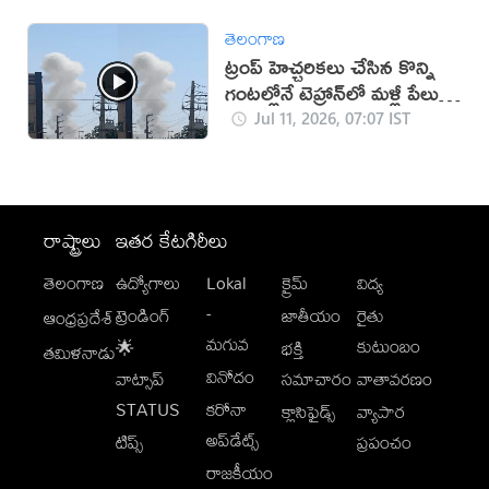
తెలంగాణ
ట్రంప్ హెచ్చరికలు చేసిన కొన్ని
గంటల్లోనే టెహ్రాన్‌లో మళ్లీ పేలుళ్లు
(వీడియో)
Jul 11, 2026, 07:07 IST
రాష్ట్రాలు
ఇతర కేటగిరీలు
తెలంగాణ
ఉద్యోగాలు
Lokal
క్రైమ్
విద్య
-
ట్రెండింగ్
జాతీయం
రైతు
ఆంధ్రప్రదేశ్
మగువ
కుటుంబం
🌟
భక్తి
తమిళనాడు
వినోదం
వాట్సాప్
సమాచారం
వాతావరణం
STATUS
కరోనా
క్లాసిఫైడ్స్
వ్యాపార
అప్‌డేట్స్
టిప్స్
ప్రపంచం
రాజకీయం