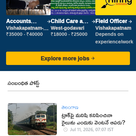
Accounts
Child Care and
Field Officer
Clerk
Patient care
Vishakapatnam-
West-godavari
Vishakapatnam
new
₹35000 - ₹40000
₹18000 - ₹25000
Depends on
experience/work
Explore more jobs
సంబంధిత పోస్ట్
తెలంగాణ
ట్రాక్‌పై మనిషి కనిపించినా
రైలును ఎందుకు వెంటనే ఆపరు?
Jul 11, 2026, 07:07 IST