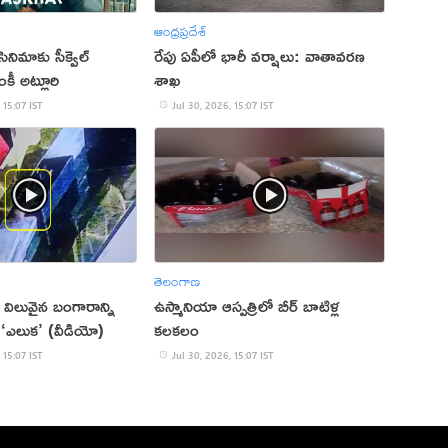
ఆంధ్రప్రదేశ్
సినిమాకు సీక్వెల్
రేపు ఏపీలో భారీ వర్షాలు: వాతావరణ
కీ అట్లూరి
శాఖ
 15:07 IST
Jul 30, 2026, 15:07 IST
తెలంగాణ
విలువైన బంగారాన్ని
ఉస్మానియా ఆస్పత్రిలో బీర్ బాటిళ్ల
‘ఎలుక’ (వీడియో)
కలకలం
 15:07 IST
Jul 30, 2026, 15:07 IST