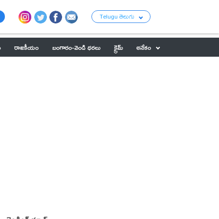
Telugu తెలుగు
ు
రాజకీయం
బంగారం-వెండి ధరలు
క్రైమ్
అనేకం