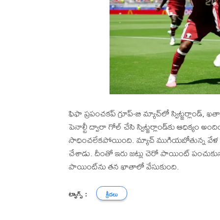
ఫిఫా ప్రపంచకప్‌ గ్రూప్‌-బి మ్యాచ్‌లో స్విట్జర్లాండ్‌
పెనాల్టీ ద్వారా గోల్‌ చేసి స్విట్జర్లాండ్‌కు ఆధిక్యం
సాధించలేకపోయింది. మ్యాచ్‌ ముగియబోతున్న వేళ 9
చేశాడు. దీంతో ఇరు జట్లు చెరో పాయింట్‌ పంచుకున
పాయింట్‌ను తన ఖాతాలో వేసుకుంది.
ట్యాగ్స్ :
క్రీడలు