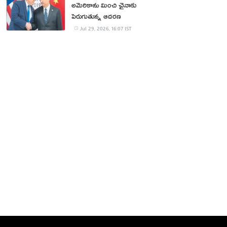
అమెరికాను మించి చైనాకు
పెరుగుతున్న ఆదరణ
Jul 29, 2026, 16:07 IST