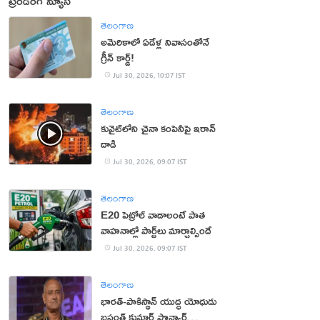
ట్రెండింగ్ న్యూస్
తెలంగాణ
అమెరికాలో ఏడేళ్ల నివాసంతోనే
గ్రీన్ కార్డ్!
Jul 30, 2026, 10:07 IST
తెలంగాణ
కువైట్‌లోని చైనా కంపెనీపై ఇరాన్
దాడి
Jul 30, 2026, 09:07 IST
తెలంగాణ
E20 పెట్రోల్ వాడాలంటే పాత
వాహనాల్లో పార్ట్‌లు మార్చాల్సిందే
Jul 30, 2026, 09:07 IST
తెలంగాణ
భార‌త్‌-పాకిస్థాన్ యుద్ధ యోధుడు
బ‌సంత్ కుమార్ పొన్వార్‌