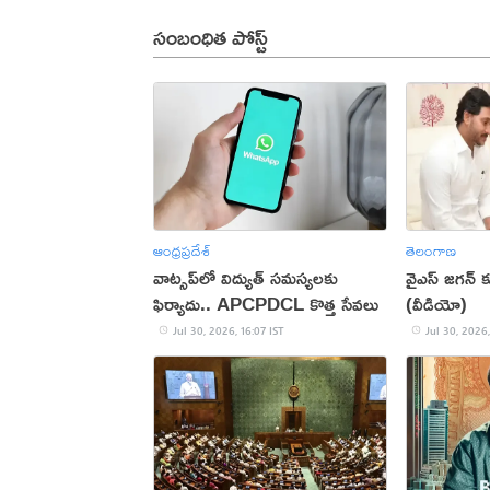
సంబంధిత పోస్ట్
ఆంధ్రప్రదేశ్
తెలంగాణ
వాట్సప్‌లో విద్యుత్ సమస్యలకు
వైఎస్ జగన్
ఫిర్యాదు.. APCPDCL కొత్త సేవలు
(వీడియో)
Jul 30, 2026, 16:07 IST
Jul 30, 2026,