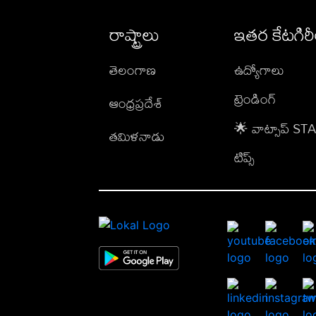
రాష్ట్రాలు
ఇతర కేటగిర
తెలంగాణ
ఉద్యోగాలు
ట్రెండింగ్
ఆంధ్రప్రదేశ్
🌟 వాట్సాప్ S
తమిళనాడు
టిప్స్