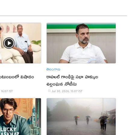
తెలంగాణ
 కుటుంబంలో విషాదం
రాహుల్ గాంధీపై సభా హక్కుల
ఉల్లంఘన నోటీసు
 16:07 IST
Jul 30, 2026, 15:07 IST