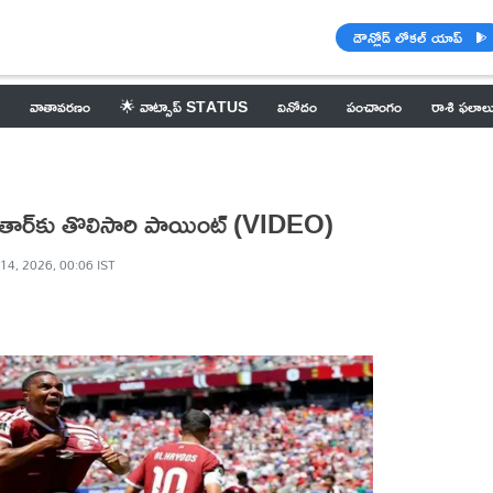
డౌన్లోడ్ లోకల్ యాప్
వాతావరణం
🌟 వాట్సాప్ STATUS
వినోదం
పంచాంగం
రాశి ఫలాల
్‌.. ఖతార్‌కు తొలిసారి పాయింట్‌ (VIDEO)
14, 2026, 00:06 IST