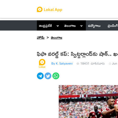
ఆంధ్రప్రదేశ్
తెలంగాణ
ఉద్యోగాలు
ట్రెండింగ్
హోమ్
తెలంగాణ
ఫిఫా వరల్డ్‌ కప్: స్విట్జర్లాండ్‌కు షాక
By K. Satyaveni
18431
చూసినవారు
Jun 