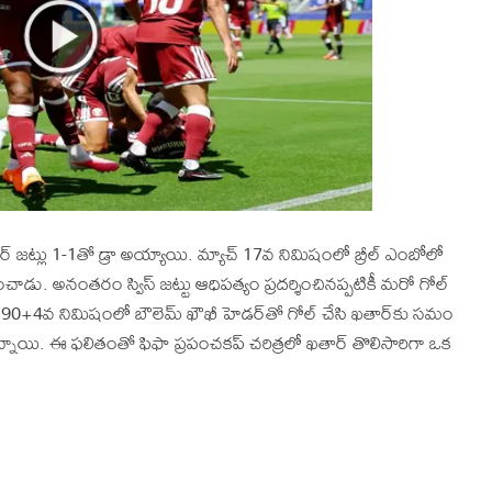
, ఖతార్‌ జట్లు 1-1తో డ్రా అయ్యాయి. మ్యాచ్‌ 17వ నిమిషంలో బ్రీల్‌ ఎంబోలో
 అందించాడు. అనంతరం స్విస్‌ జట్టు ఆధిపత్యం ప్రదర్శించినప్పటికీ మరో గోల్‌
0+4వ నిమిషంలో బౌలెమ్‌ ఖౌఖీ హెడర్‌తో గోల్‌ చేసి ఖతార్‌కు సమం
్నాయి. ఈ ఫలితంతో ఫిఫా ప్రపంచకప్‌ చరిత్రలో ఖతార్‌ తొలిసారిగా ఒక