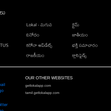
ీలు
Lokal - మగువ
క్రైమ్
వినోదం
జాతీయం
TATUS
కరోనా అప్‌డేట్స్
భక్తి సమాచారం
రాజకీయం
క్లాసిఫైడ్స్
OUR OTHER WEBSITES
getlokalapp.com
tamil.getlokalapp.com