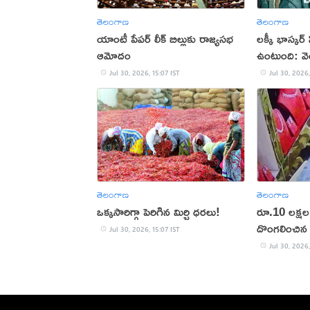
తెలంగాణ
తెలంగాణ
యాంటీ పేపర్ లీక్ బిల్లుకు రాజ్యసభ
లక్కీ భాస్కర్ 
ఆమోదం
ఉంటుంది: వెం
Jul 30, 2026, 15:07 IST
Jul 30, 2026,
తెలంగాణ
తెలంగాణ
ఒక్కసారిగ్గా పెరిగిన మిర్చి ధరలు!
రూ.10 లక్షల 
దొంగలించిన 
Jul 30, 2026, 15:07 IST
Jul 30, 2026,