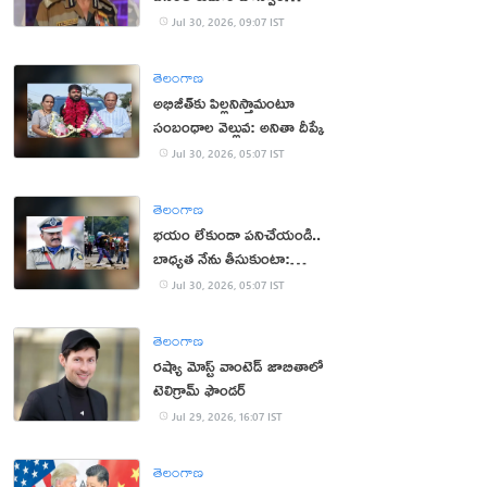
క‌న్నుమూత‌
Jul 30, 2026, 09:07 IST
తెలంగాణ
అభిజీత్‌కు పిల్ల‌నిస్తామంటూ
సంబంధాల వెల్లువ: అనితా దీప్కే
Jul 30, 2026, 05:07 IST
తెలంగాణ
భ‌యం లేకుండా ప‌నిచేయండి..
బాధ్య‌త నేను తీసుకుంటా:
సీఆర్పీఎఫ్ చీఫ్
Jul 30, 2026, 05:07 IST
తెలంగాణ
రష్యా మోస్ట్ వాంటెడ్ జాబితాలో
టెలిగ్రామ్ ఫౌండర్
Jul 29, 2026, 16:07 IST
తెలంగాణ