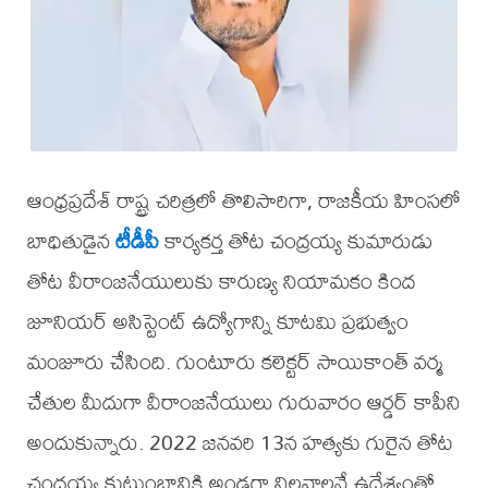
ఆంధ్రప్రదేశ్ రాష్ట్ర చరిత్రలో తొలిసారిగా, రాజకీయ హింసలో
బాధితుడైన
టీడీపీ
కార్యకర్త తోట చంద్రయ్య కుమారుడు
తోట వీరాంజనేయులుకు కారుణ్య నియామకం కింద
జూనియర్ అసిస్టెంట్ ఉద్యోగాన్ని కూటమి ప్రభుత్వం
మంజూరు చేసింది. గుంటూరు కలెక్టర్ సాయికాంత్ వర్మ
చేతుల మీదుగా వీరాంజనేయులు గురువారం ఆర్డర్ కాపీని
అందుకున్నారు. 2022 జనవరి 13న హత్యకు గురైన తోట
చంద్రయ్య కుటుంబానికి అండగా నిలవాలనే ఉద్దేశ్యంతో,