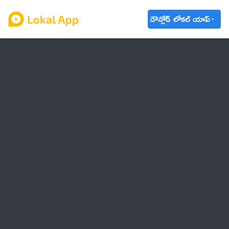
డౌన్లోడ్ లోకల్ యాప్
ఆంధ్రప్రదేశ్
తెలంగాణ
ఉద్యోగాలు
ట్రెండింగ్
వాతావరణం
🌟 వాట్సాప్ STATUS
వినోదం