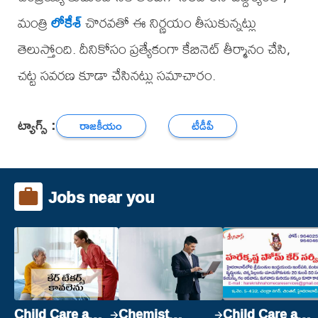
మంత్రి
లోకేశ్
చొరవతో ఈ నిర్ణయం తీసుకున్నట్లు
తెలుస్తోంది. దీనికోసం ప్రత్యేకంగా కేబినెట్ తీర్మానం చేసి,
చట్ట సవరణ కూడా చేసినట్లు సమాచారం.
ట్యాగ్స్ :
రాజకీయం
టీడీపీ
Jobs near you
Child Care and
Chemist
Child Care and