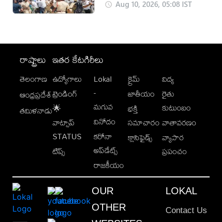
Aug 10, 2026, 05:08 IST
రాష్ట్రాలు
ఇతర కేటగిరీలు
తెలంగాణ
ఉద్యోగాలు
Lokal
క్రైమ్
విద్య
-
ట్రెండింగ్
జాతీయం
రైతు
ఆంధ్రప్రదేశ్
మగువ
కుటుంబం
🌟
భక్తి
తమిళనాడు
వినోదం
వాట్సాప్
సమాచారం
వాతావరణం
STATUS
కరోనా
క్లాసిఫైడ్స్
వ్యాపార
అప్‌డేట్స్
టిప్స్
ప్రపంచం
రాజకీయం
OUR
LOKAL
OTHER
Contact Us