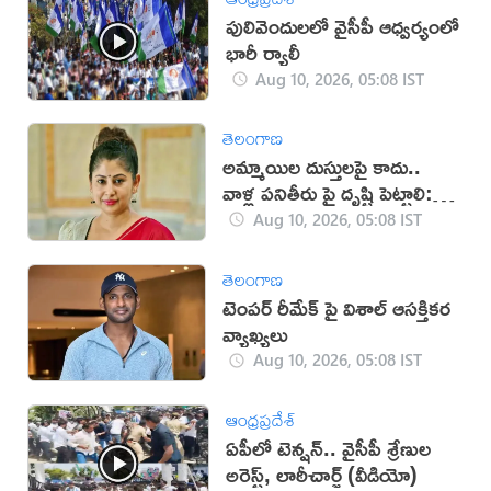
పులివెందులలో వైసీపీ ఆధ్వర్యంలో
భారీ ర్యాలీ
Aug 10, 2026, 05:08 IST
తెలంగాణ
అమ్మాయిల దుస్తులపై కాదు..
వాళ్ల పనితీరు పై దృష్టి పెట్టాలి:
స్మీతా సబర్వాల్
Aug 10, 2026, 05:08 IST
తెలంగాణ
టెంపర్ రీమేక్ పై విశాల్ ఆసక్తికర
వ్యాఖ్యలు
Aug 10, 2026, 05:08 IST
ఆంధ్రప్రదేశ్
ఏపీలో టెన్షన్.. వైసీపీ శ్రేణుల
అరెస్ట్, లాఠీచార్జ్‌ (వీడియో)