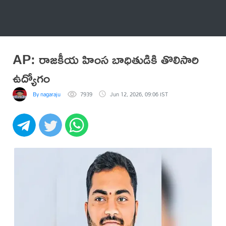
అనేకం
AP: రాజకీయ హింస బాధితుడికి తొలిసారి
ఉద్యోగం
By nagaraju
7939
Jun 12, 2026, 09:06 IST