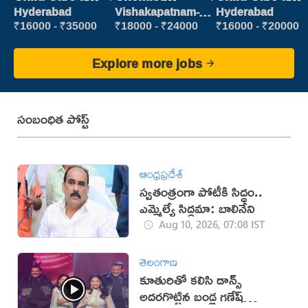
Patient care
Production
Patient care
Hyderabad
Vishakapatnam-
Hyderabad
new
Executive
₹16000 - ₹35000
₹18000 - ₹24000
₹16000 - ₹20000
Explore more jobs
సంబంధిత పోస్ట్
ఆంధ్రప్రదేశ్
స్వతంత్రంగా పోటీకి సిద్ధం..
ఎమ్మెల్యే సిద్ధమా: బాలినేని
Aug 10, 2026, 07:08 IST
తెలంగాణ
కూతురితో కలిసి డాన్స్
అదరగొట్టిన బండ్ల గణేష్