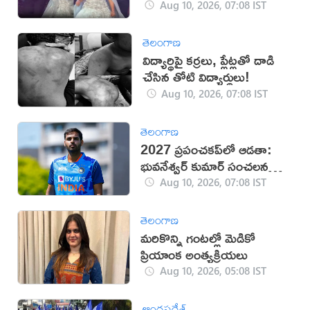
(వీడియో)
Aug 10, 2026, 07:08 IST
తెలంగాణ
విద్యార్థిపై కర్రలు, ప్లేట్లతో దాడి
చేసిన తోటి విద్యార్థులు!
Aug 10, 2026, 07:08 IST
తెలంగాణ
2027 ప్రపంచకప్‌లో ఆడతా:
భువనేశ్వర్ కుమార్ సంచలన
ప్రకటన
Aug 10, 2026, 07:08 IST
తెలంగాణ
మరికొన్ని గంటల్లో మెడికో
ప్రియాంక అంత్యక్రియలు
Aug 10, 2026, 05:08 IST
ఆంధ్రప్రదేశ్