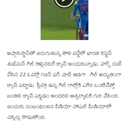
అఫ్గానిస్థాన్‌తో జరుగుతున్న తొలి వన్డేలో భారత కెప్టెన్
శుభ్‌మన్ గిల్ కళ్లుచెదిరే క్యాచ్ అందుకున్నాడు. హర్ష్ దుబే
వేసిన 22 ఓవర్లో గజన్ ఫర్ షాట్ ఆడగా.. గిల్ అద్భుతంగా
క్యాచ్ పట్టాడు. స్లీప్లో ఉన్న గిల్ గాల్లోకి ఎగిరి ఒంటిచేత్తో
బంతిని క్యాచ్‌ పట్టడం అందరిని ఆశ్చర్యానికి గురి చేసింది.
ఇందుకు సంబంధించిన వీడియో సోషల్ మీడియాలో
చక్కర్లు కొడుతోంది.