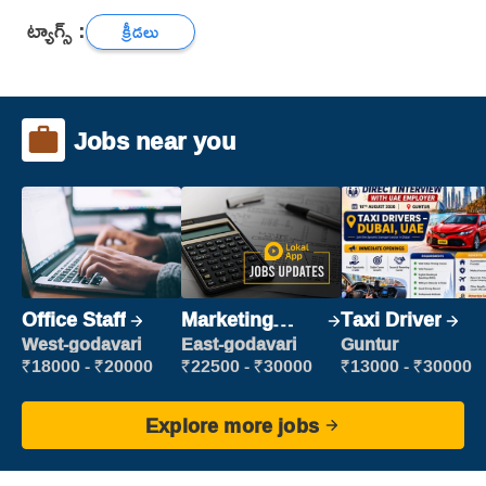
ట్యాగ్స్ :
క్రీడలు
Jobs near you
Office Staff
Marketing
Taxi Driver
Executive
West-godavari
East-godavari
Guntur
₹18000 - ₹20000
₹22500 - ₹30000
₹13000 - ₹30000
Explore more jobs