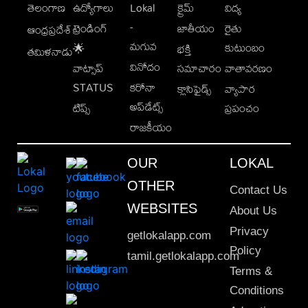
తెలంగాణ
ఉద్యోగాలు
Lokal
క్రైమ్
విద్య
-
ట్రెండింగ్
జాతీయం
రైతు
ఆంధ్రప్రదేశ్
మగువ
కుటుంబం
🌟
భక్తి
తమిళనాడు
వినోదం
వాట్సాప్
సమాచారం
వాతావరణం
STATUS
కరోనా
క్లాసిఫైడ్స్
వ్యాపార
అప్‌డేట్స్
టిప్స్
ప్రపంచం
రాజకీయం
OUR
LOKAL
OTHER
Contact Us
WEBSITES
About Us
Privacy
getlokalapp.com
Policy
tamil.getlokalapp.com
Terms &
Conditions