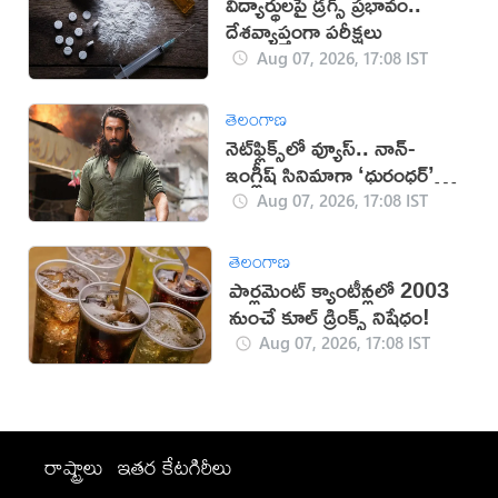
విద్యార్థులపై డ్రగ్స్ ప్రభావం..
దేశవ్యాప్తంగా పరీక్షలు
Aug 07, 2026, 17:08 IST
తెలంగాణ
నెట్‌ఫ్లిక్స్‌లో వ్యూస్.. నాన్-
ఇంగ్లీష్ సినిమాగా ‘ధురంధర్’
రికార్డు
Aug 07, 2026, 17:08 IST
తెలంగాణ
పార్లమెంట్ క్యాంటీన్లలో 2003
నుంచే కూల్ డ్రింక్స్ నిషేధం!
Aug 07, 2026, 17:08 IST
రాష్ట్రాలు
ఇతర కేటగిరీలు