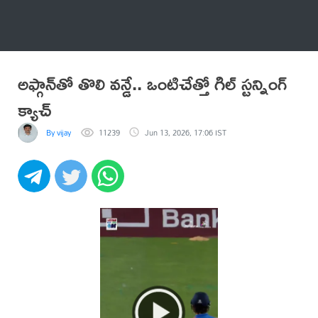
అనేకం
అఫ్గాన్‌తో తొలి వన్డే.. ఒంటిచేత్తో గిల్ స్టన్నింగ్
క్యాచ్
By vijay
11239
Jun 13, 2026, 17:06 IST