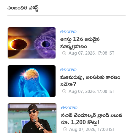
సంబంధిత పోస్ట్
తెలంగాణ
ఆగస్టు 12న అరుదైన
సూర్యగ్రహణం
Aug 07, 2026, 17:08 IST
తెలంగాణ
మతిమరుపు, అలసటకు కారణం
ఇదేనా?
Aug 07, 2026, 17:08 IST
తెలంగాణ
సచిన్ టెండూల్కర్ బ్రాండ్ విలువ
రూ. 1,200 కోట్లు!
Aug 07, 2026, 17:08 IST