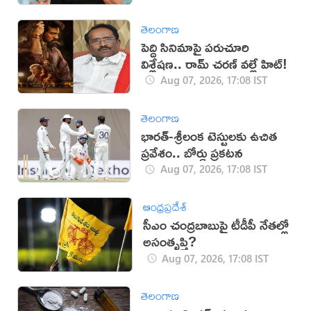
తెలంగాణ
పెద్ది సినిమాపై పరుచూరి
విశ్లేషణ.. రామ్ చరణ్ వల్లే హిట్!
Aug 07, 2026, 17:08 IST
తెలంగాణ
భారత్-శ్రీలంక టెస్టులకు ఉచిత
ప్రవేశం.. బోర్డు ప్రకటన
Aug 07, 2026, 17:08 IST
ఆంధ్రప్రదేశ్
సీఎం చంద్రబాబుపై టీడీపీ నేతల్లో
అసంతృప్తి?
Aug 07, 2026, 17:08 IST
తెలంగాణ