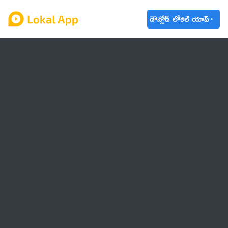
డౌన్లోడ్ లోకల్ యాప్
ఆంధ్రప్రదేశ్
తెలంగాణ
ఉద్యోగాలు
ట్రెండింగ్
వాతావరణం
🌟 వాట్సాప్ STATUS
వినోదం