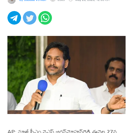
AP: మాజీ సీఎం వైఎస్ జగన్‌మోహన్‌రెడ్డి ఈనెల 27న