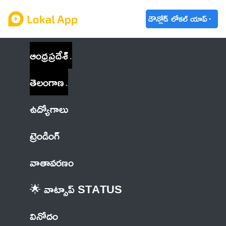
డౌన్లోడ్ లోకల్ యాప్
ఆంధ్రప్రదేశ్
తెలంగాణ
ఉద్యోగాలు
ట్రెండింగ్
వాతావరణం
🌟 వాట్సాప్ STATUS
వినోదం