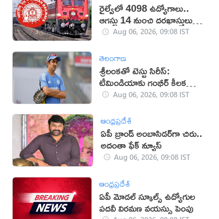
రైల్వేలో 4098 ఉద్యోగాలు..
ఆగస్టు 14 నుంచి దరఖాస్తులు
స్టార్ట్
Aug 06, 2026, 09:08 IST
తెలంగాణ
శ్రీలంకతో టెస్టు సిరీస్:
టీమిండియాకు గంభీర్ కీలక
సూచనలు
Aug 06, 2026, 09:08 IST
ఆంధ్రప్రదేశ్
ఏపీ బ్రాండ్‌ అంబాసిడర్‌గా చిరు..
అదంతా ఫేక్‌ న్యూస్‌
Aug 06, 2026, 09:08 IST
ఆంధ్రప్రదేశ్
ఏపీ మోడల్ స్కూల్స్ ఉద్యోగుల
పదవీ విరమణ వయస్సు పెంపు