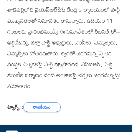
తాడేపల్లిలోని వైయ‌స్ఆర్‌సీపీ కేంద్ర కార్యాలయంలో పార్టీ
ముఖ్యనేతలతో సమావేశం కానున్నారు. ఉదయం 11
గంటలకు ప్రారంభమయ్యే ఈ సమావేశంలో రీజనల్‌ కో–
ఆర్డినేటర్లు, జిల్లా పార్టీ అధ్యక్షులు, ఎంపీలు, ఎమ్మెల్యేలు,
ఎమ్మెల్సీలు హాజరవుతారు. త్వరలో జరగనున్న స్థానిక
సంస్థల ఎన్నికలపై పార్టీ వ్యూహరచన, ఎస్‌ఐఆర్, పార్టీ
కమిటీల నిర్మాణం వంటి అంశాలపై చర్చలు జరగనున్నట్లు
సమాచారం.
ట్యాగ్స్ :
రాజకీయం