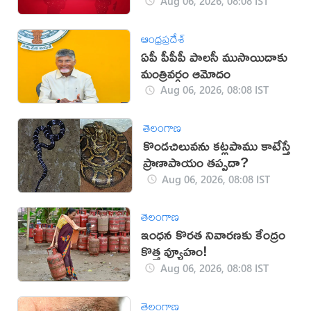
Aug 06, 2026, 08:08 IST
ఆంధ్రప్రదేశ్
ఏపీ పీపీపీ పాలసీ ముసాయిదాకు
మంత్రివర్గం ఆమోదం
Aug 06, 2026, 08:08 IST
తెలంగాణ
కొండచిలువను కట్లపాము కాటేస్తే
ప్రాణాపాయం తప్పదా?
Aug 06, 2026, 08:08 IST
తెలంగాణ
ఇంధన కొరత నివారణకు కేంద్రం
కొత్త వ్యూహం!
Aug 06, 2026, 08:08 IST
తెలంగాణ