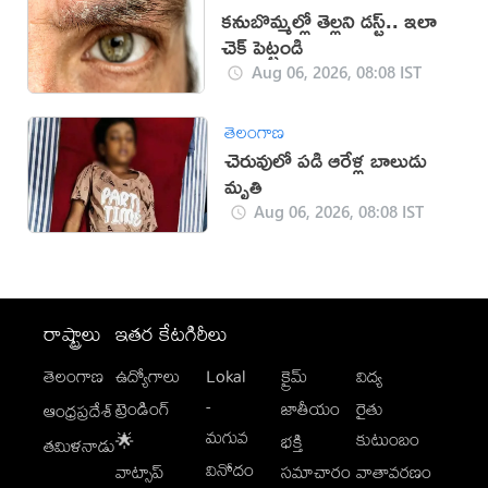
కనుబొమ్మల్లో తెల్లని డస్ట్.. ఇలా
చెక్ పెట్టండి
Aug 06, 2026, 08:08 IST
తెలంగాణ
చెరువులో పడి ఆరేళ్ల బాలుడు
మృతి
Aug 06, 2026, 08:08 IST
రాష్ట్రాలు
ఇతర కేటగిరీలు
తెలంగాణ
ఉద్యోగాలు
Lokal
క్రైమ్
విద్య
-
ట్రెండింగ్
జాతీయం
రైతు
ఆంధ్రప్రదేశ్
మగువ
కుటుంబం
🌟
భక్తి
తమిళనాడు
వినోదం
వాట్సాప్
సమాచారం
వాతావరణం