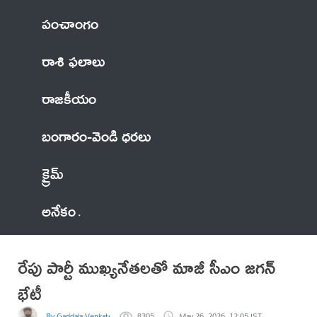
పంచాంగం
రాశి ఫలాలు
రాజకీయం
బంగారం-వెండి ధరలు
క్రైమ్
అనేకం
రేపు పార్టీ ముఖ్యనేతలతో మాజీ సీఎం జగన్‌
భేటీ
By Gaddala VenkateswaraRao
8305
May 26, 2026, 12:05 IST