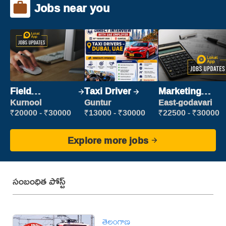
Jobs near you
Field
Taxi Driver
Marketing
Marketing
Executive
Kurnool
Guntur
East-godavari
Executive
₹20000 - ₹30000
₹13000 - ₹30000
₹22500 - ₹30000
Explore more jobs
సంబంధిత పోస్ట్
తెలంగాణ