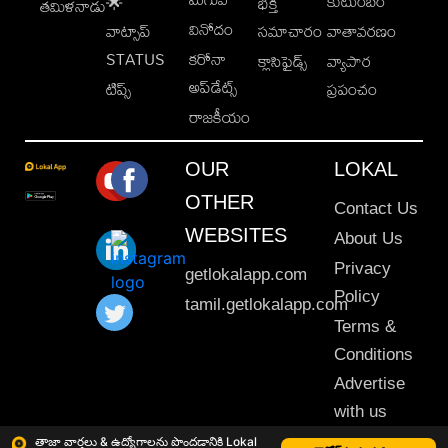
కుటుంబం
🌟
భక్తి
తమిళనాడు
వినోదం
వాట్సాప్
సమాచారం
వాతావరణం
STATUS
కరోనా
క్లాసిఫైడ్స్
వ్యాపార
అప్‌డేట్స్
టిప్స్
ప్రపంచం
రాజకీయం
OUR
LOKAL
OTHER
Contact Us
WEBSITES
About Us
Privacy
getlokalapp.com
Policy
tamil.getlokalapp.com
Terms &
Conditions
Advertise
with us
Sitemap
తాజా వార్తలు & ఉద్యోగాలను పొందడానికి Lokal