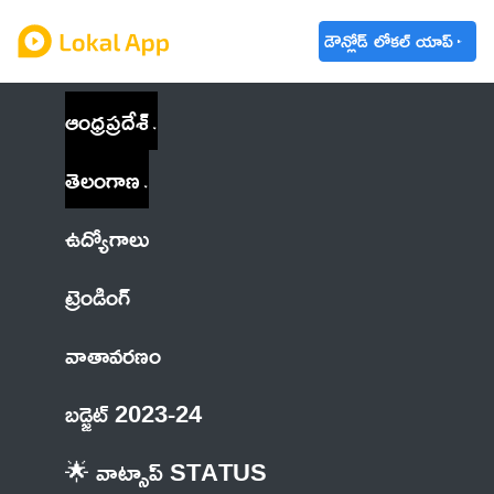
డౌన్లోడ్ లోకల్ యాప్
ఆంధ్రప్రదేశ్
తెలంగాణ
ఉద్యోగాలు
ట్రెండింగ్
వాతావరణం
బడ్జెట్ 2023-24
🌟 వాట్సాప్ STATUS