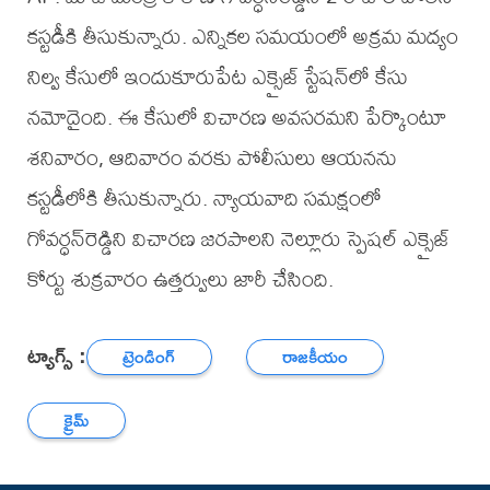
కస్టడీకి తీసుకున్నారు. ఎన్నికల సమయంలో అక్రమ మద్యం
నిల్వ కేసులో ఇందుకూరుపేట ఎక్సైజ్ స్టేషన్‌లో కేసు
నమోదైంది. ఈ కేసులో విచారణ అవసరమని పేర్కొంటూ
శనివారం, ఆదివారం వరకు పోలీసులు ఆయనను
కస్టడీలోకి తీసుకున్నారు. న్యాయవాది సమక్షంలో
గోవర్ధన్‌రెడ్డిని విచారణ జరపాలని నెల్లూరు స్పెషల్ ఎక్సైజ్
కోర్టు శుక్రవారం ఉత్తర్వులు జారీ చేసింది.
ట్యాగ్స్ :
ట్రెండింగ్
రాజకీయం
క్రైమ్