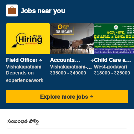
Jobs near you
Field Officer
Accounts
Child Care and
Clerk
Patient care
Vishakapatnam
Vishakapatnam-
West-godavari
new
Depends on
₹35000 - ₹40000
₹18000 - ₹25000
experience/work
Explore more jobs
సంబంధిత పోస్ట్