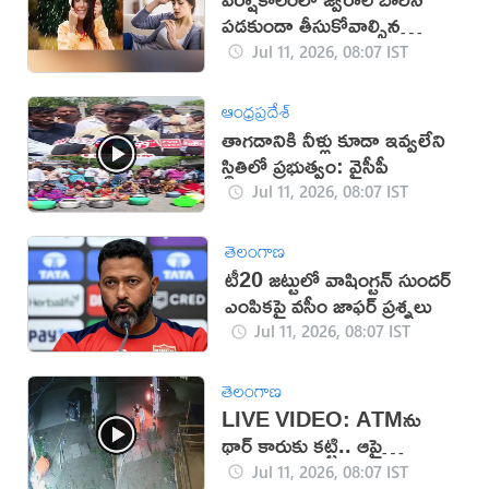
పడకుండా తీసుకోవాల్సిన
జాగ్రత్తలు ఇవే
Jul 11, 2026, 08:07 IST
ఆంధ్రప్రదేశ్
తాగడానికి నీళ్లు కూడా ఇవ్వలేని
స్థితిలో ప్రభుత్వం: వైసీపీ
Jul 11, 2026, 08:07 IST
తెలంగాణ
టీ20 జట్టులో వాషింగ్టన్ సుందర్
ఎంపికపై వసీం జాఫర్ ప్రశ్నలు
Jul 11, 2026, 08:07 IST
తెలంగాణ
LIVE VIDEO: ATMను
థార్ కారుకు కట్టి.. ఆపై
దోచేశారు
Jul 11, 2026, 08:07 IST