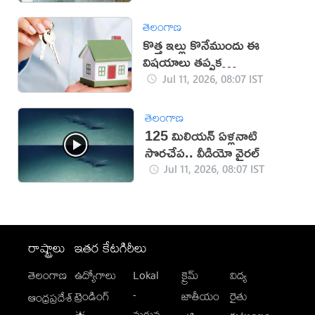
తెలంగాణ
కొత్త ఇల్లు కొనేముందు ఈ
విషయాలు తప్పక
పరిశీలించండి!
Jul 11, 2026, 08:07 IST
తెలంగాణ
125 మిలియన్ ఏళ్లనాటి
సొరచేప.. వీడియో వైరల్
Jul 11, 2026, 08:07 IST
రాష్ట్రాలు
ఇతర కేటగిరీలు
తెలంగాణ
ఉద్యోగాలు
Lokal
క్రైమ్
విద్య
-
ట్రెండింగ్
జాతీయం
రైతు
ఆంధ్రప్రదేశ్
మగువ