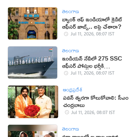
తెలంగాణ
బ్యాంక్ ఆఫ్ ఇండియాలో క్రెడిట్
ఆఫీసర్ జాబ్స్‌.. అప్లై చేశారా?
Jul 11, 2026, 08:07 IST
తెలంగాణ
ఇండియన్ నేవీలో 275 SSC
ఆఫీసర్ పోస్టుల భర్తీకి
నోటిఫికేషన్
Jul 11, 2026, 08:07 IST
ఆంధ్రప్రదేశ్
పవన్‌ త్వరగా కోలుకోవాలి: సీఎం
చంద్రబాబు
Jul 11, 2026, 08:07 IST
తెలంగాణ
వర్షాకాలంలో జ్వరాల బారిన