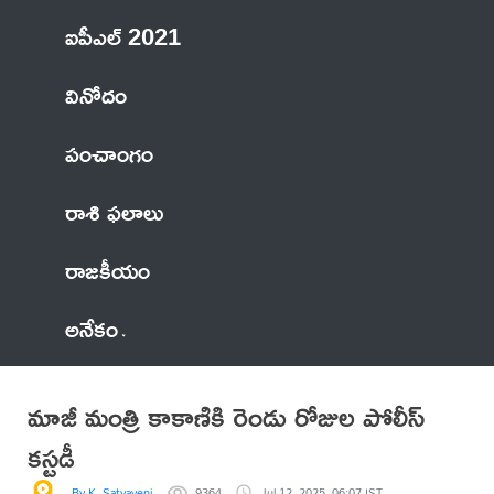
ఐపీఎల్ 2021
వినోదం
పంచాంగం
రాశి ఫలాలు
రాజకీయం
అనేకం
మాజీ మంత్రి కాకాణికి రెండు రోజుల పోలీస్
కస్టడీ
By K. Satyaveni
9364
Jul 12, 2025, 06:07 IST