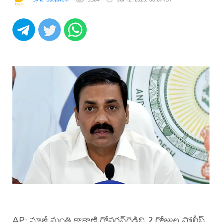
AP: మాజీ మంత్రి కాకాణి గోవర్ధన్‌రెడ్డిని 2 రోజుల పోలీస్