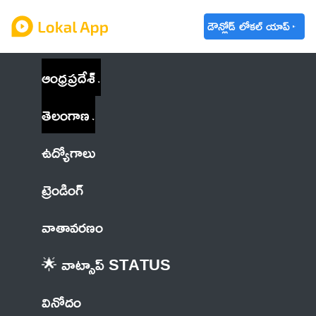
డౌన్లోడ్ లోకల్ యాప్
ఆంధ్రప్రదేశ్
తెలంగాణ
ఉద్యోగాలు
ట్రెండింగ్
వాతావరణం
🌟 వాట్సాప్ STATUS
వినోదం