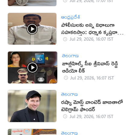
Jul 29, 2026, 17:07 IST
ఆంధ్రప్రదేశ్
పోలీసులకు అన్ని విధాలుగా
సహకరిస్తాం: ధర్మాన కృష్ణదాస్
(వీడియో)
Jul 29, 2026, 16:07 IST
తెలంగాణ
జూబ్లీహిల్స్ సీఐ శ్రీనివాస్ రెడ్డి
ఆడియో లీక్
Jul 29, 2026, 16:07 IST
తెలంగాణ
రష్యా మోస్ట్ వాంటెడ్ జాబితాలో
టెలిగ్రామ్ ఫౌండర్
Jul 29, 2026, 16:07 IST
తెలంగాణ