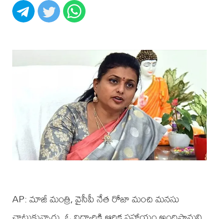
AP: మాజీ మంత్రి, వైసీపీ నేత రోజా మంచి మనసు
చాటుకున్నారు. ఓ విద్యార్థికి ఆర్థిక సహాయం అందిస్తామని