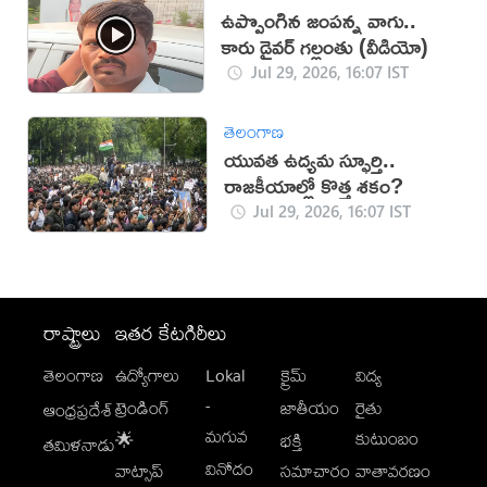
ఉప్పొంగిన జంపన్న వాగు..
కారు డ్రైవర్ గల్లంతు (వీడియో)
Jul 29, 2026, 16:07 IST
తెలంగాణ
యువత ఉద్యమ స్ఫూర్తి..
రాజకీయాల్లో కొత్త శకం?
Jul 29, 2026, 16:07 IST
రాష్ట్రాలు
ఇతర కేటగిరీలు
తెలంగాణ
ఉద్యోగాలు
Lokal
క్రైమ్
విద్య
-
ట్రెండింగ్
జాతీయం
రైతు
ఆంధ్రప్రదేశ్
మగువ
కుటుంబం
🌟
భక్తి
తమిళనాడు
వినోదం
వాట్సాప్
సమాచారం
వాతావరణం