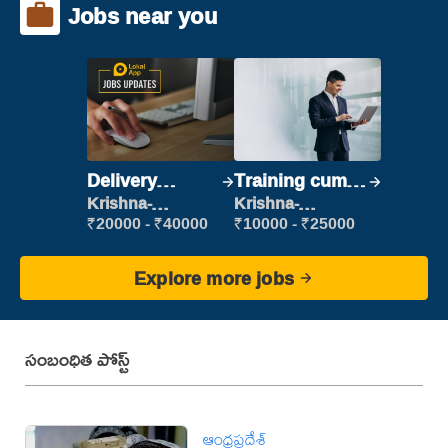
Jobs near you
Delivery
Training cum
Executive
Placement
Krishna-
Krishna-
vijayawada
vijayawada
₹20000 - ₹40000
₹10000 - ₹25000
Explore more jobs
సంబంధిత పోస్ట్
ఆంధ్రప్రదేశ్