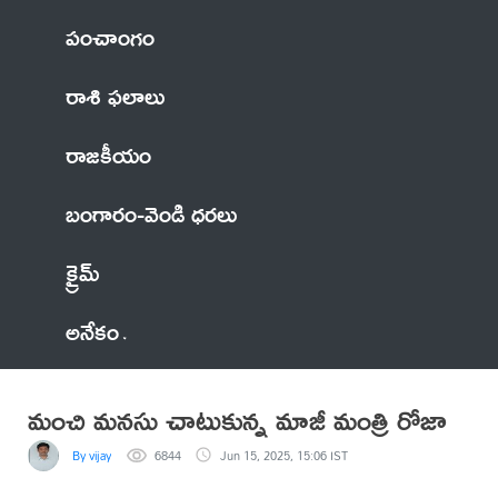
పంచాంగం
రాశి ఫలాలు
రాజకీయం
బంగారం-వెండి ధరలు
క్రైమ్
అనేకం
మంచి మనసు చాటుకున్న మాజీ మంత్రి రోజా
By vijay
6844
Jun 15, 2025, 15:06 IST