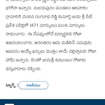
భరోసా ఇచ్చారు. విజయపురం మండలం ఆలపాకం
గ్రామానికి చెందిన రంగనాధ రెడ్డి కుమార్తె జయ శ్రీ నీట్
ప్రవేశ పరీక్షలో (471 మార్కులు) మంచి మార్కులు
సాధించారు. ఈ నేపథ్యంలోనే విద్యార్థినిని రోజా
అభినందించారు. అనంతరం ఆమె మెడిసిన్ చదువుకు
ఆవసరం అయ్యే ఖర్చులు మొత్తం తామే చెల్లిస్తామని రోజా
హామీ ఇచ్చారు. దీంతో జయశ్రీ కుటుంబం రోజాకు
ధన్యవాదాలు చెప్పింది.
ట్యాగ్స్ :
రాజకీయం