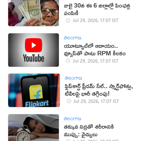
జులై 30న ఈ 6 జిల్లాల్లో పింఛన్ల
పంపిణీ
Jul 29, 2026, 17:07 IST
తెలంగాణ
యూట్యూబ్‌లో ఆదాయం..
వ్యూస్‌తో పాటు RPM కీలకం
Jul 29, 2026, 17:07 IST
తెలంగాణ
ఫ్లిప్‌కార్ట్ ఫ్రీడమ్ సేల్.. స్మార్ట్‌ఫోన్లు,
టీవీలపై భారీ తగ్గింపు!
Jul 29, 2026, 17:07 IST
తెలంగాణ
తక్కువ నిద్రతో శరీరానికి
ముప్పు: వైద్యులు