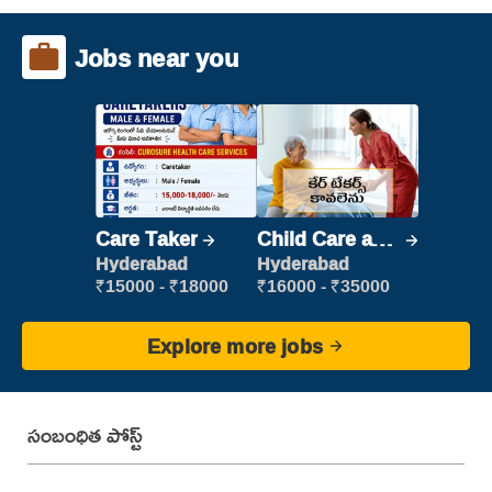
Jobs near you
Care Taker
Child Care and
Patient care
Hyderabad
Hyderabad
₹15000 - ₹18000
₹16000 - ₹35000
Explore more jobs
సంబంధిత పోస్ట్