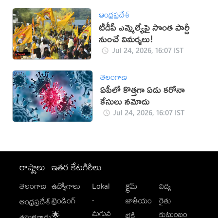
ఆంధ్రప్రదేశ్
టీడీపీ ఎమ్మెల్యేపై సొంత పార్టీ
నుంచే విమర్శలు!
Jul 24, 2026, 16:07 IST
తెలంగాణ
ఏపీలో కొత్తగా ఏడు కరోనా
కేసులు నమోదు
Jul 24, 2026, 16:07 IST
రాష్ట్రాలు
ఇతర కేటగిరీలు
తెలంగాణ
ఉద్యోగాలు
Lokal
క్రైమ్
విద్య
-
ట్రెండింగ్
జాతీయం
రైతు
ఆంధ్రప్రదేశ్
మగువ
కుటుంబం
🌟
భక్తి
తమిళనాడు