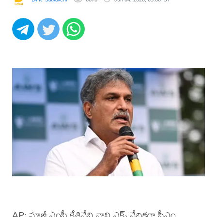
AP: మాజీ ఎంపీ కేశినేని నాని ఎక్స్ వేదికగా సీఎం