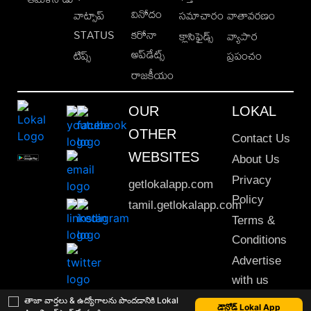
వినోదం
వాట్సాప్
సమాచారం
వాతావరణం
STATUS
కరోనా
క్లాసిఫైడ్స్
వ్యాపార
అప్‌డేట్స్
టిప్స్
ప్రపంచం
రాజకీయం
OUR
LOKAL
OTHER
Contact Us
WEBSITES
About Us
Privacy
getlokalapp.com
Policy
tamil.getlokalapp.com
Terms &
Conditions
Advertise
with us
Sitemap
తాజా వార్తలు & ఉద్యోగాలను పొందడానికి Lokal
డౌన్లోడ్ Lokal App