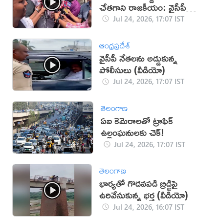
చేతగాని రాజకీయం: వైసీపీ
ట్వీట్
Jul 24, 2026, 17:07 IST
ఆంధ్రప్రదేశ్
వైసీపీ నేతలను అడ్డుకున్న
పోలీసులు (వీడియో)
Jul 24, 2026, 17:07 IST
తెలంగాణ
ఏఐ కెమెరాలతో ట్రాఫిక్
ఉల్లంఘనులకు చెక్!
Jul 24, 2026, 17:07 IST
తెలంగాణ
భార్యతో గొడవపడి బ్రిడ్జిపై
ఉరివేసుకున్న భర్త (వీడియో)
Jul 24, 2026, 16:07 IST