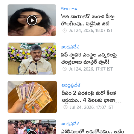
తెలంగాణ
'జన నాయగన్' నుంచి సీన్లు
తొలగింపు.. ఏడ్చేసిన నటి
Jul 24, 2026, 18:07 IST
ఆంధ్రప్రదేశ్
ఏపీ స్థానిక సంస్థల ఎన్నికలపై
చంద్రబాబు మాస్టర్ ప్లాన్!
Jul 24, 2026, 17:07 IST
ఆంధ్రప్రదేశ్
దీపం 2 పథకంపై మరో కీలక
నిర్ణయం.. 4 నెలలకు ఖాతాల్లోకి
డబ్బులు
Jul 24, 2026, 17:07 IST
ఆంధ్రప్రదేశ్
పోలీసులతో అడ్డుకోవడం.. ఇదేం