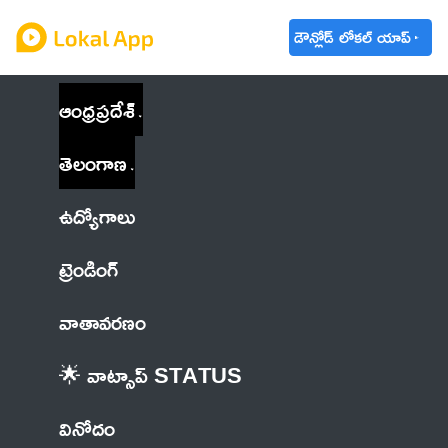
డౌన్లోడ్ లోకల్ యాప్
ఆంధ్రప్రదేశ్
తెలంగాణ
ఉద్యోగాలు
ట్రెండింగ్
వాతావరణం
🌟 వాట్సాప్ STATUS
వినోదం