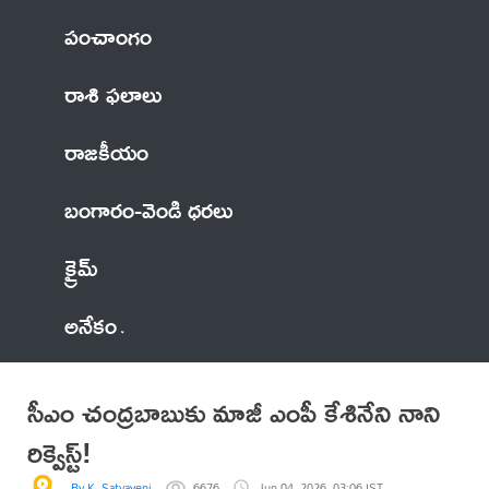
పంచాంగం
రాశి ఫలాలు
రాజకీయం
బంగారం-వెండి ధరలు
క్రైమ్
అనేకం
సీఎం చంద్రబాబుకు మాజీ ఎంపీ కేశినేని నాని
రిక్వెస్ట్!
By K. Satyaveni
6676
Jun 04, 2026, 03:06 IST