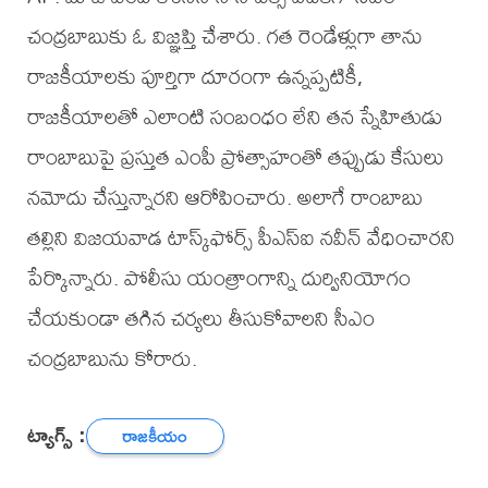
చంద్రబాబుకు ఓ విజ్ఞప్తి చేశారు. గత రెండేళ్లుగా తాను
రాజకీయాలకు పూర్తిగా దూరంగా ఉన్నప్పటికీ,
రాజకీయాలతో ఎలాంటి సంబంధం లేని తన స్నేహితుడు
రాంబాబుపై ప్రస్తుత ఎంపీ ప్రోత్సాహంతో తప్పుడు కేసులు
నమోదు చేస్తున్నారని ఆరోపించారు. అలాగే రాంబాబు
తల్లిని విజయవాడ టాస్క్‌ఫోర్స్ పీఎస్ఐ నవీన్ వేధించారని
పేర్కొన్నారు. పోలీసు యంత్రాంగాన్ని దుర్వినియోగం
చేయకుండా తగిన చర్యలు తీసుకోవాలని సీఎం
చంద్రబాబును కోరారు.
ట్యాగ్స్ :
రాజకీయం