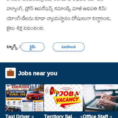
హ్యూంగ్, డ్రోన్ ఆపరేషన్స్ కమాండ్స్ మాజీ అధిపతి కిమ్
యోంగ్-డేలను కూడా న్యాయస్థానం దోషులుగా నిర్ధారించి,
జైలు శిక్ష విధించింది.
ట్యాగ్స్ :
క్రైమ్
పరిపాలన
Jobs near you
Taxi Driver
Territory Sales
Office Staff