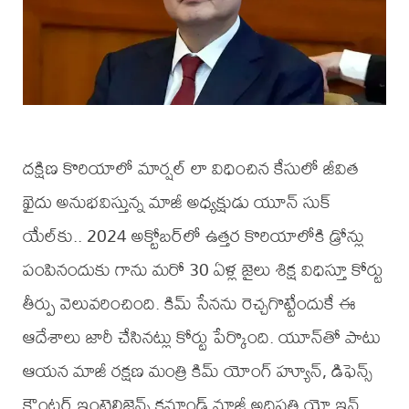
దక్షిణ కొరియాలో మార్షల్ లా విధించిన కేసులో జీవిత
ఖైదు అనుభవిస్తున్న మాజీ అధ్యక్షుడు యూన్‌ సుక్‌
యేల్‌కు.. 2024 అక్టోబర్‌లో ఉత్తర కొరియాలోకి డ్రోన్లు
పంపినందుకు గాను మరో 30 ఏళ్ల జైలు శిక్ష విధిస్తూ కోర్టు
తీర్పు వెలువరించింది. కిమ్‌ సేనను రెచ్చగొట్టేందుకే ఈ
ఆదేశాలు జారీ చేసినట్లు కోర్టు పేర్కొంది. యూన్‌తో పాటు
ఆయన మాజీ రక్షణ మంత్రి కిమ్ యోంగ్ హ్యూన్‌, డిఫెన్స్
కౌంటర్‌ ఇంటెలిజెన్స్ కమాండ్ మాజీ అధిపతి యో ఇన్