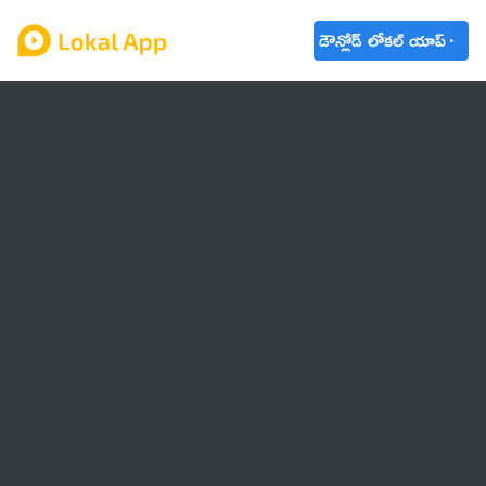
డౌన్లోడ్ లోకల్ యాప్
ఆంధ్రప్రదేశ్
తెలంగాణ
ఉద్యోగాలు
ట్రెండింగ్
వాతావరణం
🌟 వాట్సాప్ STATUS
వినోదం