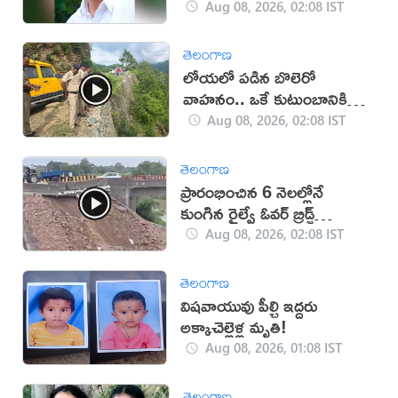
Aug 08, 2026, 02:08 IST
తెలంగాణ
లోయలో పడిన బొలెరో
వాహనం.. ఒకే కుటుంబానికి
చెందిన ఆరుగురు మృతి
Aug 08, 2026, 02:08 IST
తెలంగాణ
ప్రారంభించిన 6 నెలల్లోనే
కుంగిన రైల్వే ఓవర్‌ బ్రిడ్జ్
(VIDEO)
Aug 08, 2026, 02:08 IST
తెలంగాణ
విషవాయువు పీల్చి ఇద్దరు
అక్కాచెల్లెళ్ల మృతి!
Aug 08, 2026, 01:08 IST
తెలంగాణ