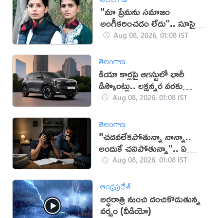
"మా ప్రేమను సమాజం
అంగీకరించడం లేదు".. సూసైడ్
చేసుకున్న ఇద్దరు యువతులు
Aug 08, 2026, 01:08 IST
తెలంగాణ
కియా కార్లపై ఆగస్టులో భారీ
డిస్కౌంట్లు.. లక్షన్నర వరకు
ఆఫర్లు!
Aug 08, 2026, 01:08 IST
తెలంగాణ
"చదవలేకపోతున్నా నాన్నా..
అందుకే చనిపోతున్నా".. ఏడో
తరగతి బాలుడు సూసైడ్
Aug 08, 2026, 01:08 IST
ఆంధ్రప్రదేశ్
అర్ధరాత్రి నుంచి దంచికొడుతున్న
వర్షం (వీడియో)