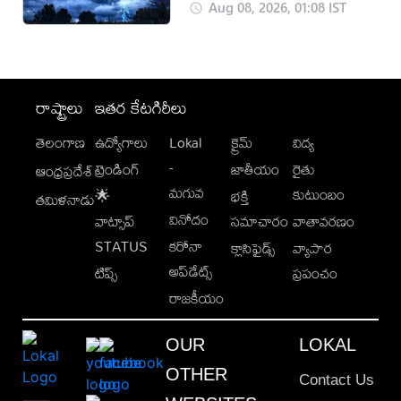
Aug 08, 2026, 01:08 IST
రాష్ట్రాలు
ఇతర కేటగిరీలు
తెలంగాణ
ఉద్యోగాలు
Lokal
క్రైమ్
విద్య
-
ట్రెండింగ్
జాతీయం
రైతు
ఆంధ్రప్రదేశ్
మగువ
కుటుంబం
🌟
భక్తి
తమిళనాడు
వినోదం
వాట్సాప్
సమాచారం
వాతావరణం
STATUS
కరోనా
క్లాసిఫైడ్స్
వ్యాపార
అప్‌డేట్స్
టిప్స్
ప్రపంచం
రాజకీయం
OUR
LOKAL
OTHER
Contact Us