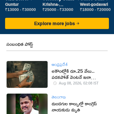
Manager
Guntur
Krishna-
West-godavari
vijayawada
₹13000 - ₹30000
₹25000 - ₹33000
₹18000 - ₹20000
Explore more jobs
సంబంధిత పోస్ట్
ఆంధ్రప్రదేశ్
అకౌంట్లోకి రూ.25 వేలు..
పడకపోతే వెంటనే ఇలా
చేయండి!
Aug 08, 2026, 02:08 IST
తెలంగాణ
దుండగుల కాల్పుల్లో కాంగ్రెస్
నాయకుడు మృతి