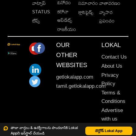
వినోదం
వాట్సాప్
సమాచారం
వాతావరణం
STATUS
కరోనా
క్లాసిఫైడ్స్
వ్యాపార
అప్‌డేట్స్
టిప్స్
ప్రపంచం
రాజకీయం
OUR
LOKAL
OTHER
Contact Us
WEBSITES
About Us
Privacy
getlokalapp.com
Policy
tamil.getlokalapp.com
Terms &
Conditions
Advertise
with us
Sitemap
తాజా వార్తలు & ఉద్యోగాలను పొందడానికి Lokal
డౌన్లోడ్ Lokal App
Appని ఇన్‌స్టాల్ చేయండి
This material may not be published, transmitted, rewritten or redistributed. © 2020 Lokal App. All rights reserved.