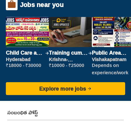
Jobs near you
Child Care and
Training cum
Public Area
Patient care
Placement
Cleaner
Hyderabad
Krishna-
Vishakapatnam
vijayawada
₹18000 - ₹30000
₹10000 - ₹25000
Depends on
experience/work
Explore more jobs
సంబంధిత పోస్ట్