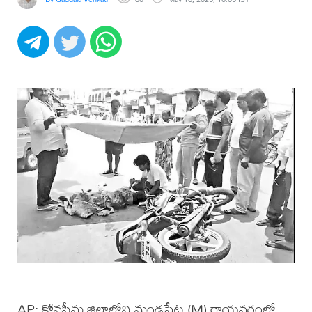
AP: కోనసీమ జిల్లాలోని మండపేట (M) రాయవరంలో