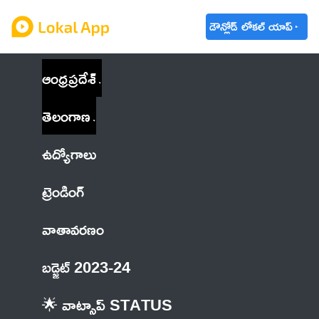
డౌన్లోడ్ లోకల్ యాప్
ఆంధ్రప్రదేశ్
తెలంగాణ
ఉద్యోగాలు
ట్రెండింగ్
వాతావరణం
బడ్జెట్ 2023-24
🌟 వాట్సాప్ STATUS