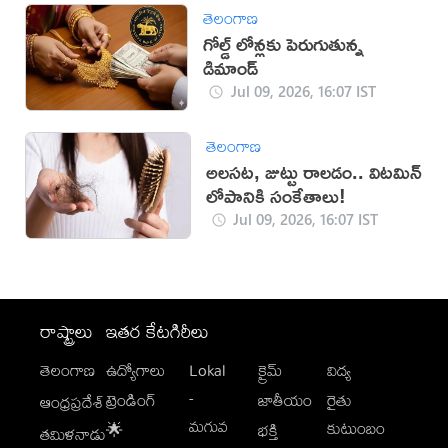
తెలంగాణ
గోల్డ్ లోన్లకు పెరుగుతున్న
డిమాండ్
Jul 09, 2026, 16:07 IST
తెలంగాణ
అలసట, జుట్టు రాలడం.. విటమిన్
లోపానికి సంకేతాలు!
Jul 09, 2026, 16:07 IST
రాష్ట్రాలు
ఇతర కేటగిరీలు
తెలంగాణ
ఉద్యోగాలు
Lokal
క్రైమ్
విద్య
-
ట్రెండింగ్
జాతీయం
రైతు
ఆంధ్రప్రదేశ్
మగువ
కుటుంబం
🌟
భక్తి
తమిళనాడు