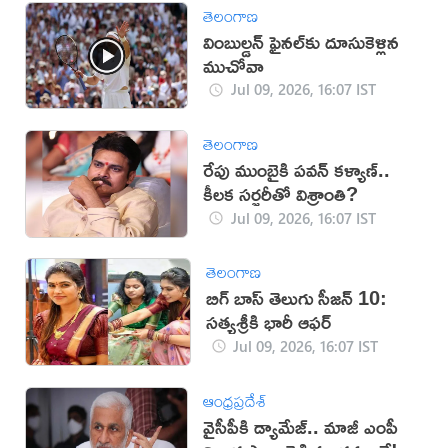
తెలంగాణ
వింబుల్డన్ ఫైనల్‌కు దూసుకెళ్లిన
ముచోవా
Jul 09, 2026, 16:07 IST
తెలంగాణ
రేపు ముంబైకి పవన్ కళ్యాణ్..
కీలక సర్జరీతో విశ్రాంతి?
Jul 09, 2026, 16:07 IST
తెలంగాణ
బిగ్ బాస్ తెలుగు సీజన్ 10:
సత్యశ్రీకి భారీ ఆఫర్
Jul 09, 2026, 16:07 IST
ఆంధ్రప్రదేశ్
వైసీపీకి డ్యామేజ్.. మాజీ ఎంపీ