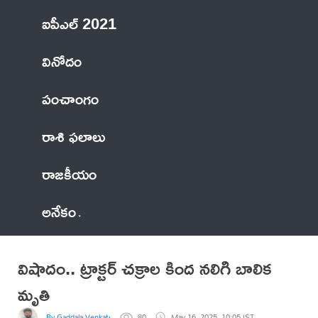
ఐపీఎల్ 2021
వినోదం
పంచాంగం
రాశి ఫలాలు
రాజకీయం
అనేకం
విషాదం.. ట్రాక్టర్‌ చక్రాల కింద నలిగి బాలిక
మృతి
By Gaddala VenkateswaraRao
80
May 16, 2025, 10:05 IST