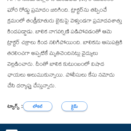
ఘోర రోడ్డు ప్రమాదం జరిగింది. ట్రాక్టర్‌ను తప్పించే
క్రమంలో తండ్రీకూతురు బైకుపై వెళ్తుండగా ప్రమాదవశాత్తు
కిందపడ్డాడు. బాలిక నాగవర్షిణి పడిపోవడంతో ఆమె
ట్రాక్టర్‌ చక్రాలు కింద నలిగిపోయింది. బాలికను ఆసుపత్రికి
తరలించగా అప్పటికే మృతిచెందినట్లు వైద్యులు
వెల్లడించారు. దీంతో బాలిక కుటుంబంలో విషాద
ఛాయలు అలుముకున్నాయి. పోలీసులు కేసు నమోదు
చేసి దర్యాప్తు చేస్తున్నారు.
ట్యాగ్స్ :
లోకల్
క్రైమ్