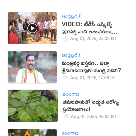
ఆంధ్రప్రదేశ్
VIDEO: టీడీపీ ఎమ్మెల్యే
పులివర్తి నాని అనుచరులు
అరాచకం
Aug 01, 2026, 22:08 IST
ఆంధ్రప్రదేశ్
మంత్రివర్గ విస్తరణ.. పల్లా
శ్రీనివాసరావుకు మంత్రి పదవి?
Aug 01, 2026, 17:08 IST
తెలంగాణ
తమలపాకుతో అద్భుత ఆరోగ్య
ప్రయోజనాలు!
Aug 01, 2026, 16:08 IST
తెలంగాణ