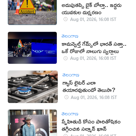
అదుపుతప్పి బైక్ బోల్తా.. ఇద్దరు
యువకుల దుర్మరణం
Aug 01, 2026, 16:08 IST
తెలంగాణ
కామన్వెల్త్ గేమ్స్‌లో భారత్‌ సత్తా..
ఒకే రోజులో నాలుగు స్వర్ణాలు
Aug 01, 2026, 16:08 IST
తెలంగాణ
గ్యాస్ లైటర్ ఎలా
తయారవుతుందో తెలుసా?
Aug 01, 2026, 16:08 IST
తెలంగాణ
స్నేహితుడి కోసం పారితోషికం
తగ్గించిన సల్మాన్ ఖాన్
Aug 01, 2026, 16:08 IST