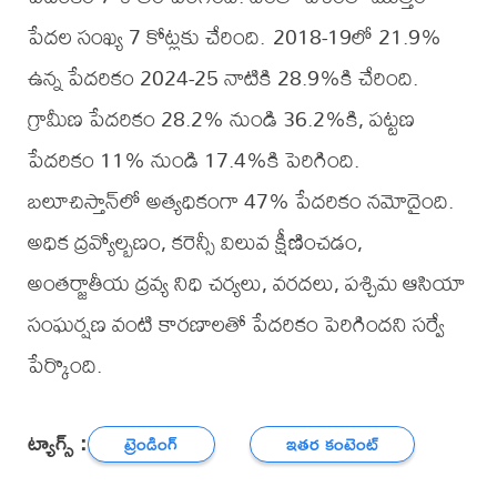
పేదల సంఖ్య 7 కోట్లకు చేరింది. 2018-19లో 21.9%
ఉన్న పేదరికం 2024-25 నాటికి 28.9%కి చేరింది.
గ్రామీణ పేదరికం 28.2% నుండి 36.2%కి, పట్టణ
పేదరికం 11% నుండి 17.4%కి పెరిగింది.
బలూచిస్తాన్‌లో అత్యధికంగా 47% పేదరికం నమోదైంది.
అధిక ద్రవ్యోల్బణం, కరెన్సీ విలువ క్షీణించడం,
అంతర్జాతీయ ద్రవ్య నిధి చర్యలు, వరదలు, పశ్చిమ ఆసియా
సంఘర్షణ వంటి కారణాలతో పేదరికం పెరిగిందని సర్వే
పేర్కొంది.
ట్యాగ్స్ :
ట్రెండింగ్
ఇతర కంటెంట్