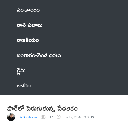
పంచాంగం
రాశి ఫలాలు
రాజకీయం
బంగారం-వెండి ధరలు
క్రైమ్
అనేకం
పాక్‌లో పెరుగుతున్న పేదరికం
By Sai shivani
517
Jun 12, 2026, 09:06 IST