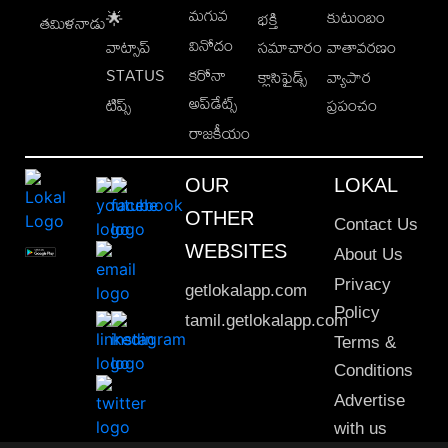
మగువ
కుటుంబం
🌟
భక్తి
తమిళనాడు
వినోదం
వాట్సాప్
సమాచారం
వాతావరణం
STATUS
కరోనా
క్లాసిఫైడ్స్
వ్యాపార
అప్‌డేట్స్
టిప్స్
ప్రపంచం
రాజకీయం
OUR
LOKAL
OTHER
Contact Us
WEBSITES
About Us
Privacy
getlokalapp.com
Policy
tamil.getlokalapp.com
Terms &
Conditions
Advertise
with us