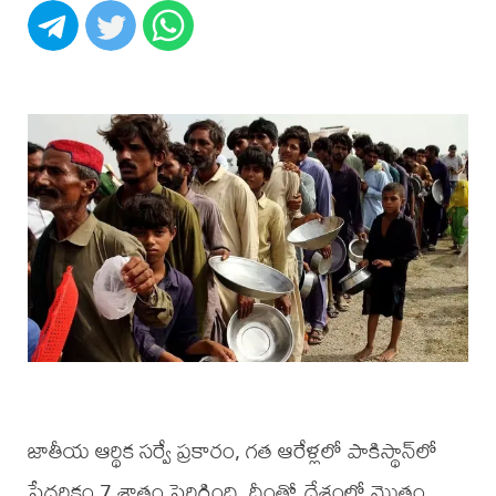
జాతీయ ఆర్థిక సర్వే ప్రకారం, గత ఆరేళ్లలో పాకిస్థాన్‌లో
పేదరికం 7 శాతం పెరిగింది. దీంతో దేశంలో మొత్తం