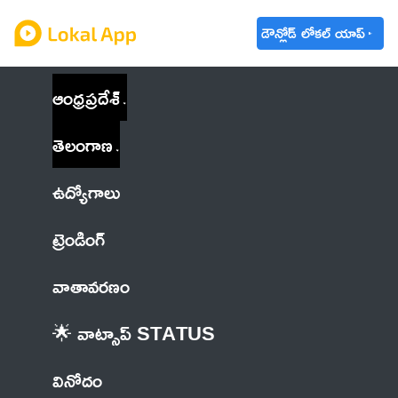
డౌన్లోడ్ లోకల్ యాప్
ఆంధ్రప్రదేశ్
తెలంగాణ
ఉద్యోగాలు
ట్రెండింగ్
వాతావరణం
🌟 వాట్సాప్ STATUS
వినోదం