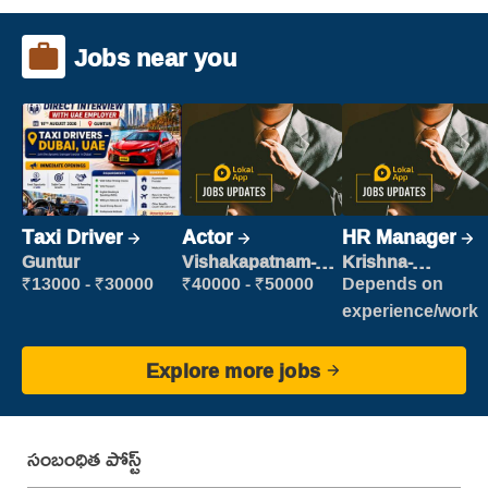
Jobs near you
Taxi Driver
Actor
HR Manager
Guntur
Vishakapatnam-
Krishna-
new
vijayawada
₹13000 - ₹30000
₹40000 - ₹50000
Depends on
experience/work
Explore more jobs
సంబంధిత పోస్ట్