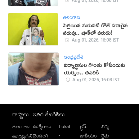
తెలంగాణ
పెళ్లయిన మరుసటి రోజే పరారైన
వధువు.. షాక్‌లో వరుడు!
Aug 01, 2026, 16:08 IST
ఆంధ్రప్రదేశ్
విద్యార్థినుల గొంతు కోసేందుకు
యత్నం.. చివరికి
Aug 01, 2026, 16:08 IST
రాష్ట్రాలు
ఇతర కేటగిరీలు
తెలంగాణ
ఉద్యోగాలు
Lokal
క్రైమ్
విద్య
-
ట్రెండింగ్
జాతీయం
రైతు
ఆంధ్రప్రదేశ్