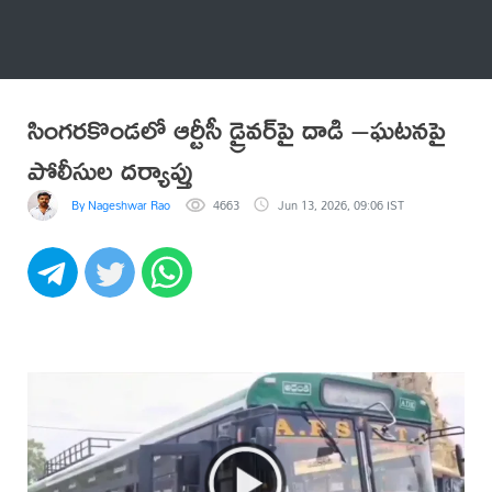
అనేకం
సింగరకొండలో ఆర్టీసీ డ్రైవర్‌పై దాడి –ఘటనపై
పోలీసుల దర్యాప్తు
By Nageshwar Rao
4663
Jun 13, 2026, 09:06 IST