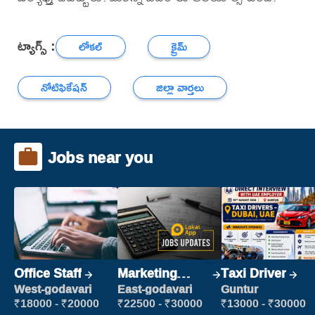
ట్యాగ్స్ :
లోకల్
క్రైమ్
నోటిఫికేషన్
జిల్లా వార్తలు
Jobs near you
Office Staff
Marketing
Taxi Driver
Executive
West-godavari
East-godavari
Guntur
₹18000 - ₹20000
₹22500 - ₹30000
₹13000 - ₹30000