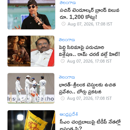
తెలంగాణ
సచిన్ టెండూల్కర్ బ్రాండ్ విలువ
రూ. 1,200 కోట్లు!
Aug 07, 2026, 17:08 IST
తెలంగాణ
పెద్ది సినిమాపై పరుచూరి
విశ్లేషణ.. రామ్ చరణ్ వల్లే హిట్!
Aug 07, 2026, 17:08 IST
తెలంగాణ
భారత్-శ్రీలంక టెస్టులకు ఉచిత
ప్రవేశం.. బోర్డు ప్రకటన
Aug 07, 2026, 17:08 IST
ఆంధ్రప్రదేశ్
సీఎం చంద్రబాబుపై టీడీపీ నేతల్లో
అసంతృప్తి?