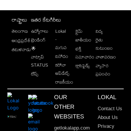
రాష్ట్రాలు
ఇతర కేటగిరీలు
తెలంగాణ
ఉద్యోగాలు
Lokal
క్రైమ్
విద్య
-
ట్రెండింగ్
జాతీయం
రైతు
ఆంధ్రప్రదేశ్
మగువ
కుటుంబం
🌟
భక్తి
తమిళనాడు
వినోదం
వాట్సాప్
సమాచారం
వాతావరణం
STATUS
కరోనా
క్లాసిఫైడ్స్
వ్యాపార
అప్‌డేట్స్
టిప్స్
ప్రపంచం
రాజకీయం
OUR
LOKAL
OTHER
Contact Us
WEBSITES
About Us
Privacy
getlokalapp.com