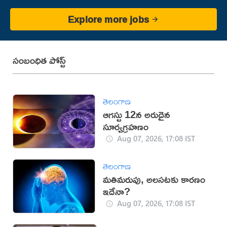
Explore more jobs
సంబంధిత పోస్ట్
తెలంగాణ
ఆగస్టు 12న అరుదైన
సూర్యగ్రహణం
Aug 07, 2026, 17:08 IST
తెలంగాణ
మతిమరుపు, అలసటకు కారణం
ఇదేనా?
Aug 07, 2026, 17:08 IST