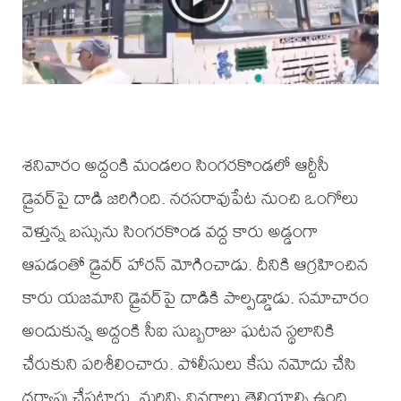
శనివారం అద్దంకి మండలం సింగరకొండలో ఆర్టీసీ
డ్రైవర్‌పై దాడి జరిగింది. నరసరావుపేట నుంచి ఒంగోలు
వెళ్తున్న బస్సును సింగరకొండ వద్ద కారు అడ్డంగా
ఆపడంతో డ్రైవర్ హారన్ మోగించాడు. దీనికి ఆగ్రహించిన
కారు యజమాని డ్రైవర్‌పై దాడికి పాల్పడ్డాడు. సమాచారం
అందుకున్న అద్దంకి సీఐ సుబ్బరాజు ఘటన స్థలానికి
చేరుకుని పరిశీలించారు. పోలీసులు కేసు నమోదు చేసి
దర్యాప్తు చేపట్టారు. మరిన్ని వివరాలు తెలియాల్సి ఉంది.