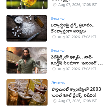
Aug 07, 2026, 17:08 IST
తెలంగాణ
విద్యార్థులపై డ్రగ్స్ ప్రభావం..
దేశవ్యాప్తంగా పరీక్షలు
Aug 07, 2026, 17:08 IST
తెలంగాణ
నెట్‌ఫ్లిక్స్‌లో వ్యూస్.. నాన్-
ఇంగ్లీష్ సినిమాగా ‘ధురంధర్’
రికార్డు
Aug 07, 2026, 17:08 IST
తెలంగాణ
పార్లమెంట్ క్యాంటీన్లలో 2003
నుంచే కూల్ డ్రింక్స్ నిషేధం!
Aug 07, 2026, 17:08 IST