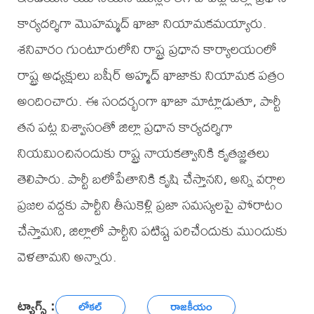
కార్యదర్శిగా మొహమ్మద్ ఖాజా నియామకమయ్యారు.
శనివారం గుంటూరులోని రాష్ట్ర ప్రధాన కార్యాలయంలో
రాష్ట్ర అధ్యక్షులు బషీర్ అహ్మద్ ఖాజాకు నియామక పత్రం
అందించారు. ఈ సందర్భంగా ఖాజా మాట్లాడుతూ, పార్టీ
తన పట్ల విశ్వాసంతో జిల్లా ప్రధాన కార్యదర్శిగా
నియమించినందుకు రాష్ట్ర నాయకత్వానికి కృతజ్ఞతలు
తెలిపారు. పార్టీ బలోపేతానికి కృషి చేస్తానని, అన్ని వర్గాల
ప్రజల వద్దకు పార్టీని తీసుకెళ్లి ప్రజా సమస్యలపై పోరాటం
చేస్తామని, జిల్లాలో పార్టీని పటిష్ట పరిచేందుకు ముందుకు
వెళతామని అన్నారు.
ట్యాగ్స్ :
లోకల్
రాజకీయం