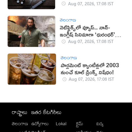
Aug 07, 2026, 17:08 IST
తెలంగాణ
నెట్‌ఫ్లిక్స్‌లో వ్యూస్.. నాన్-
ఇంగ్లీష్ సినిమాగా ‘ధురంధర్’
రికార్డు
Aug 07, 2026, 17:08 IST
తెలంగాణ
పార్లమెంట్ క్యాంటీన్లలో 2003
నుంచే కూల్ డ్రింక్స్ నిషేధం!
Aug 07, 2026, 17:08 IST
రాష్ట్రాలు
ఇతర కేటగిరీలు
తెలంగాణ
ఉద్యోగాలు
Lokal
క్రైమ్
విద్య
-