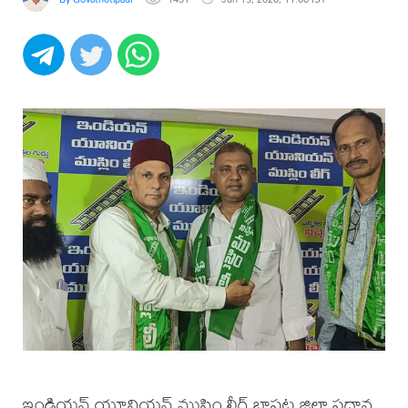
ఇండియన్ యూనియన్ ముస్లిం లీగ్ బాపట్ల జిల్లా ప్రధాన