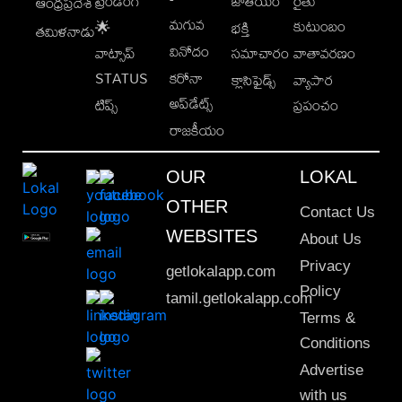
ట్రెండింగ్
జాతీయం
రైతు
ఆంధ్రప్రదేశ్
మగువ
కుటుంబం
🌟
భక్తి
తమిళనాడు
వినోదం
వాట్సాప్
సమాచారం
వాతావరణం
STATUS
కరోనా
క్లాసిఫైడ్స్
వ్యాపార
అప్‌డేట్స్
టిప్స్
ప్రపంచం
రాజకీయం
OUR
LOKAL
OTHER
Contact Us
WEBSITES
About Us
Privacy
getlokalapp.com
Policy
tamil.getlokalapp.com
Terms &
Conditions
Advertise
with us