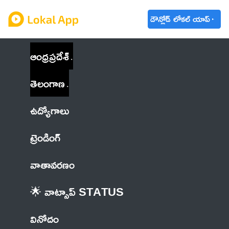
డౌన్లోడ్ లోకల్ యాప్
ఆంధ్రప్రదేశ్
తెలంగాణ
ఉద్యోగాలు
ట్రెండింగ్
వాతావరణం
🌟 వాట్సాప్ STATUS
వినోదం