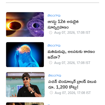
తెలంగాణ
ఆగస్టు 12న అరుదైన
సూర్యగ్రహణం
Aug 07, 2026, 17:08 IST
తెలంగాణ
మతిమరుపు, అలసటకు కారణం
ఇదేనా?
Aug 07, 2026, 17:08 IST
తెలంగాణ
సచిన్ టెండూల్కర్ బ్రాండ్ విలువ
రూ. 1,200 కోట్లు!
Aug 07, 2026, 17:08 IST