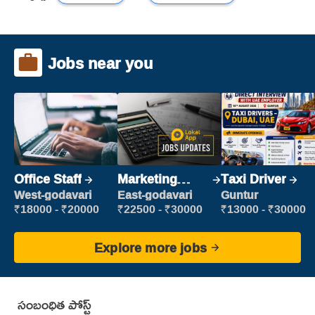
Jobs near you
Office Staff
Marketing
Taxi Driver
Executive
West-godavari
East-godavari
Guntur
₹18000 - ₹20000
₹22500 - ₹30000
₹13000 - ₹30000
Explore more jobs
సంబంధిత పోస్ట్