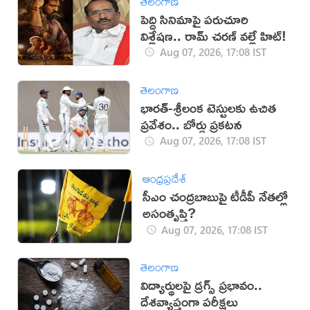
తెలంగాణ
పెద్ది సినిమాపై పరుచూరి
విశ్లేషణ.. రామ్ చరణ్ వల్లే హిట్!
Aug 07, 2026, 17:08 IST
తెలంగాణ
భారత్-శ్రీలంక టెస్టులకు ఉచిత
ప్రవేశం.. బోర్డు ప్రకటన
Aug 07, 2026, 17:08 IST
ఆంధ్రప్రదేశ్
సీఎం చంద్రబాబుపై టీడీపీ నేతల్లో
అసంతృప్తి?
Aug 07, 2026, 17:08 IST
తెలంగాణ
విద్యార్థులపై డ్రగ్స్ ప్రభావం..
దేశవ్యాప్తంగా పరీక్షలు