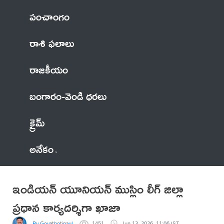
పంచాంగం
రాశి ఫలాలు
రాజకీయం
బంగారం-వెండి ధరలు
క్రైమ్
అనేకం
ఇండియన్ యూనియన్ ముస్లిం లీగ్ జిల్లా
ప్రధాన కార్యదర్శిగా ఖాజా
By Govathotipaul
1451
Jun 13, 2026, 11:06 IST