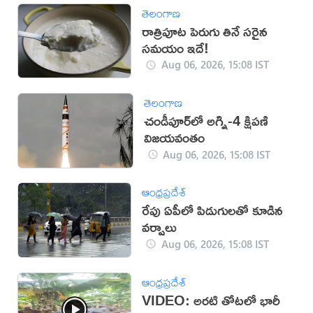
తెలంగాణ
రాత్రిపూట పెరుగు తినే సరైన
సమయం ఇదే!
Aug 06, 2026, 15:08 IST
తెలంగాణ
చండీపూర్‌లో అగ్ని-4 క్షిపణి
విజయవంతం
Aug 06, 2026, 15:08 IST
ఆంధ్రప్రదేశ్
రేపు ఏపీలో పిడుగులతో కూడిన
వర్షాలు
Aug 06, 2026, 15:08 IST
ఆంధ్రప్రదేశ్
VIDEO: అరటి తోటలో భారీ