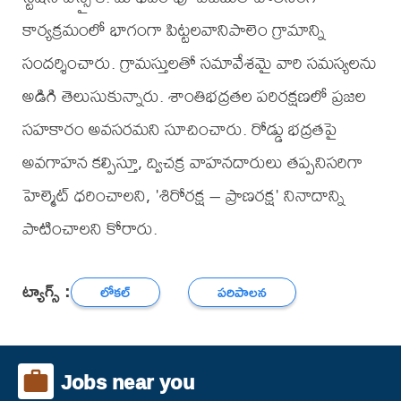
కార్యక్రమంలో భాగంగా పిట్టలవానిపాలెం గ్రామాన్ని
సందర్శించారు. గ్రామస్తులతో సమావేశమై వారి సమస్యలను
అడిగి తెలుసుకున్నారు. శాంతిభద్రతల పరిరక్షణలో ప్రజల
సహకారం అవసరమని సూచించారు. రోడ్డు భద్రతపై
అవగాహన కల్పిస్తూ, ద్విచక్ర వాహనదారులు తప్పనిసరిగా
హెల్మెట్ ధరించాలని, 'శిరోరక్ష – ప్రాణరక్ష' నినాదాన్ని
పాటించాలని కోరారు.
ట్యాగ్స్ :
లోకల్
పరిపాలన
Jobs near you