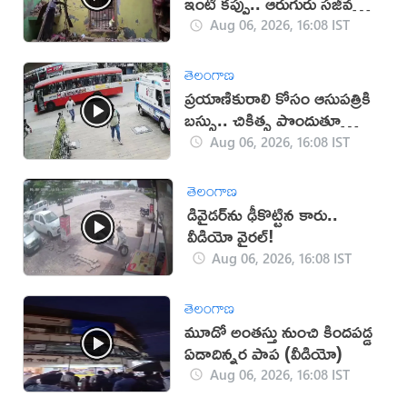
ఇంటి కప్పు.. ఆరుగురు సజీవ
సమాధి!
Aug 06, 2026, 16:08 IST
తెలంగాణ
ప్రయాణికురాలి కోసం ఆసుపత్రికి
బస్సు.. చికిత్స పొందుతూ
మహిళ మృతి!
Aug 06, 2026, 16:08 IST
తెలంగాణ
డివైడర్‌ను ఢీకొట్టిన కారు..
వీడియో వైరల్!
Aug 06, 2026, 16:08 IST
తెలంగాణ
మూడో అంతస్తు నుంచి కిందపడ్డ
ఏడాదిన్నర పాప (వీడియో)
Aug 06, 2026, 16:08 IST