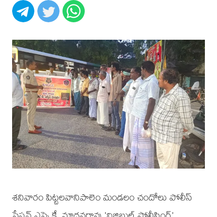
శనివారం పిట్టలవానిపాలెం మండలం చందోలు పోలీస్
స్టేషన్ ఎస్సై కే. మాధవరావు 'విజిబుల్ పోలీసింగ్'