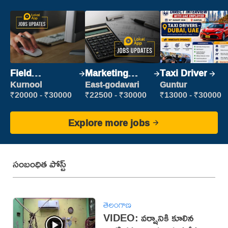
Field
Marketing
Taxi Driver
Marketing
Executive
Kurnool
East-godavari
Guntur
Executive
₹20000 - ₹30000
₹22500 - ₹30000
₹13000 - ₹30000
Explore more jobs
సంబంధిత పోస్ట్
తెలంగాణ
VIDEO: వర్షానికి కూలిన