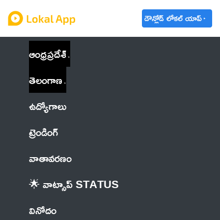
డౌన్లోడ్ లోకల్ యాప్
ఆంధ్రప్రదేశ్
తెలంగాణ
ఉద్యోగాలు
ట్రెండింగ్
వాతావరణం
🌟 వాట్సాప్ STATUS
వినోదం