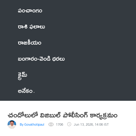
పంచాంగం
రాశి ఫలాలు
రాజకీయం
బంగారం-వెండి ధరలు
క్రైమ్
అనేకం
చందోలులో విజిబుల్ పోలీసింగ్ కార్యక్రమం
By Govathotipaul
1706
Jun 13, 2026, 14:06 IST