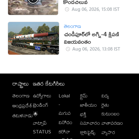
కొండచిలువ
Aug 06, 2026, 15:08 IST
తెలంగాణ
చండీపూర్‌లో అగ్ని-4 క్షిపణి
విజయవంతం
Aug 06, 2026, 13:08 IST
రాష్ట్రాలు
ఇతర కేటగిరీలు
తెలంగాణ
ఉద్యోగాలు
Lokal
క్రైమ్
విద్య
-
ట్రెండింగ్
జాతీయం
రైతు
ఆంధ్రప్రదేశ్
మగువ
కుటుంబం
🌟
భక్తి
తమిళనాడు
వినోదం
వాట్సాప్
సమాచారం
వాతావరణం
STATUS
కరోనా
క్లాసిఫైడ్స్
వ్యాపార