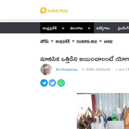
ఆంధ్రప్రదేశ్
తెలంగాణ
ఉద్యోగాలు
ట్రెండింగ్
హోమ్
ఆంధ్రప్రదేశ్
గుంటూరు జిల్లా
బాపట్ల
మానసిక ఒత్తిడిని జయించాలంటే యోగానే 
By Mupparaju
2404
చూసినవారు
Jun 13