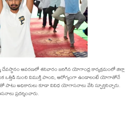
మ దేవస్థానం ఆవరణలో శనివారం జరిగిన యోగాంధ్ర కార్యక్రమంలో జిల్లా
మానసిక ఒత్తిడి నుంచి విముక్తి పొంది, ఆరోగ్యంగా ఉండాలంటే యోగాతోనే
 పాటు అధికారులు కూడా వివిధ యోగాసనాలు వేసి స్ఫూర్తినిచ్చారు.
సనాలు ప్రదర్శించారు.