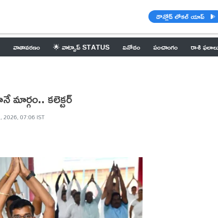
డౌన్లోడ్ లోకల్ యాప్
వాతావరణం
🌟 వాట్సాప్ STATUS
వినోదం
పంచాంగం
రాశి ఫలాల
మార్గం.. కలెక్టర్
, 2026, 07:06 IST