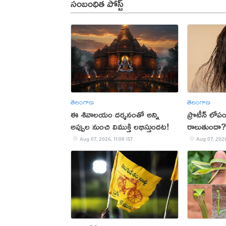
సంబంధిత పోస్ట్
తెలంగాణ
తెలంగాణ
ఈ శివాలయం దర్శనంతో అన్ని
ప్రొటీన్ లోపం
అప్పుల నుంచి విముక్తి లభిస్తుందట!
రాలుతుందా?
Aug 07, 2026, 11:08 IST
Aug 07, 2026