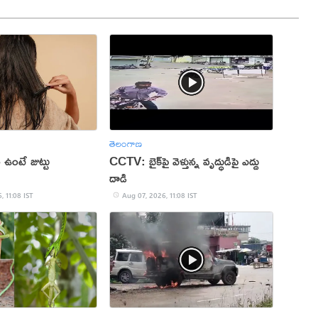
తెలంగాణ
 ఉంటే జుట్టు
CCTV: బైక్‌పై వెళ్తున్న వృద్ధుడిపై ఎద్దు
దాడి
, 11:08 IST
Aug 07, 2026, 11:08 IST