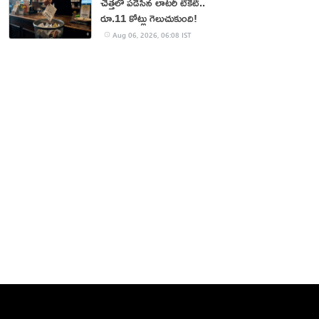
చెత్తలో పడేసిన లాటరీ టికెట్..
రూ.11 కోట్లు గెలుచుకుంది!
Aug 06, 2026, 06:08 IST