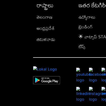
రాష్ట్రాలు
ఇతర కేటగిర
తెలంగాణ
ఉద్యోగాలు
ట్రెండింగ్
ఆంధ్రప్రదేశ్
🌟 వాట్సాప్ S
తమిళనాడు
టిప్స్