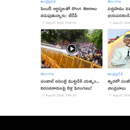
ఆంధ్రప్రదేశ్
తెలంగాణ
పెయిడ్ ఆర్టిస్టులతో దొంగ శిబిరాలు
పచ్చపాము వ
నడుపుతున్నారు: టీడీపీ
భయపడకండి
Aug 07, 2026, 11:08 IST
Aug 07, 2026
తెలంగాణ
ఆంధ్రప్రదేశ్
పంజాబ్ అసెంబ్లీ ముట్టడికి యత్నం..
త్వరలో సంజ
నిరసనకారులపై నీళ్ల ఫిరంగులు!
చంద్రబాబు
Aug 07, 2026, 11:08 IST
Aug 07, 2026