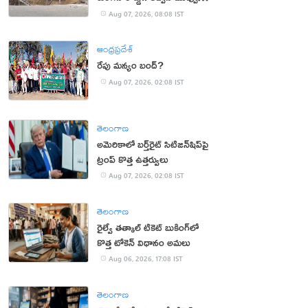
(వీడియో)
Aug 07, 2026, 08:08 IST
ఆంధ్రప్రదేశ్
రేపు మన్యం బంద్‌?
Aug 07, 2026, 02:08 IST
తెలంగాణ
అమెరికాలో బర్త్‌రైట్ సిటిజన్‌షిప్‌పై
ట్రంప్ కొత్త ఉత్తర్వులు
Aug 07, 2026, 02:08 IST
తెలంగాణ
రైల్వే తత్కాల్ టికెట్ బుకింగ్‌లో
కొత్త టోకెన్ విధానం అమలు
Aug 06, 2026, 17:08 IST
తెలంగాణ