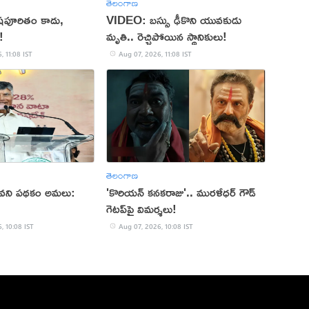
తెలంగాణ
ిషపూరితం కాదు,
VIDEO: బస్సు ఢీకొని యువకుడు
!
మృతి.. రెచ్చిపోయిన స్థానికులు!
, 11:08 IST
Aug 07, 2026, 11:08 IST
తెలంగాణ
ీవని పథకం అమలు:
'కొరియన్ కనకరాజు'.. మురళీధర్ గౌడ్
గెటప్‌పై విమర్శలు!
, 10:08 IST
Aug 07, 2026, 10:08 IST