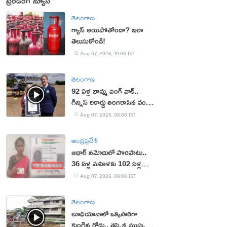
ట్రెండింగ్ న్యూస్
తెలంగాణ
గ్యాస్ అయిపోతోందా? ఇలా
తెలుసుకోండి!
Aug 07, 2026, 10:08 IST
తెలంగాణ
92 ఏళ్ల బామ్మ వింగ్ వాక్..
గిన్నిస్ రికార్డు తిరగరాసిన వండర్
ఉమెన్
Aug 07, 2026, 08:08 IST
ఆంధ్రప్రదేశ్
ఆధార్‌ నమోదులో పొరపాటు..
36 ఏళ్ల మహిళకు 102 ఏళ్ల
వయసు!
Aug 07, 2026, 08:08 IST
తెలంగాణ
లూధియానాలో ఒక్కసారిగా
కుంగిన రోడ్డు.. తప్పిన ముప్పు