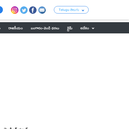
Telugu తెలుగు
ు
రాజకీయం
బంగారం-వెండి ధరలు
క్రైమ్
అనేకం