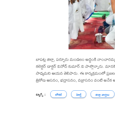
బాపట్ల జిల్లా, పర్చూరు మండలం అద్దంకి నాంచారమ్
కలెక్టర్ డాక్టర్ వినోద్ కుమార్.వి పాల్గొన్నారు. 
సాధ్యమని ఆయన తెలిపారు. ఈ కార్యక్రమంలో ప్రజలతో
త్రికోణ ఆసనం, భద్రాసనం, వజ్రాసనం వంటి అనేక ఆ
ట్యాగ్స్ :
లోకల్
హెల్త్
జిల్లా వార్తలు