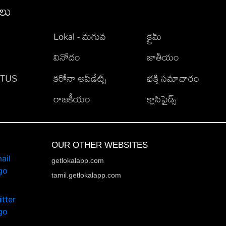
ీలు
Lokal - మగువ
క్రైమ్
వినోదం
జాతీయం
TATUS
కరోనా అప్‌డేట్స్
భక్తి సమాచారం
రాజకీయం
క్లాసిఫైడ్స్
OUR OTHER WEBSITES
getlokalapp.com
tamil.getlokalapp.com