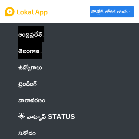
డౌన్లోడ్ లోకల్ యాప్
ఆంధ్రప్రదేశ్
తెలంగాణ
ఉద్యోగాలు
ట్రెండింగ్
వాతావరణం
🌟 వాట్సాప్ STATUS
వినోదం