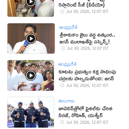
రెస్టారెంట్ సీజ్‌ (వీడియో)
Jul 30, 2026, 12:07 IST
ఆంధ్రప్రదేశ్
శ్రీకాకుళం జైలు వద్ద ఉత్కంఠ..
జగన్ ములాఖత్‌పై సస్పెన్స్!
Jul 30, 2026, 12:07 IST
ఆంధ్రప్రదేశ్
కూటమి ప్రభుత్వం కక్ష సాధింపు
చర్చలకు పాల్పడుతోంది: జగన్
Jul 30, 2026, 12:07 IST
తెలంగాణ
జావెలిన్‌త్రోలో ఫైనల్‌కు చేరిన
నీరజ్‌, రోహిత్‌, యశ్వీర్‌
Jul 30, 2026, 12:07 IST