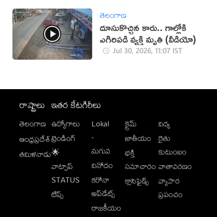
తెలంగాణ
దూసుకొచ్చిన కారు.. గాల్లోకి
ఎగిరిపడి వ్యక్తి మృతి (వీడియో)
Jul 30, 2026, 11:07 IST
రాష్ట్రాలు
ఇతర కేటగిరీలు
తెలంగాణ
ఉద్యోగాలు
Lokal
క్రైమ్
విద్య
-
ట్రెండింగ్
జాతీయం
రైతు
ఆంధ్రప్రదేశ్
మగువ
కుటుంబం
🌟
భక్తి
తమిళనాడు
వినోదం
వాట్సాప్
సమాచారం
వాతావరణం
STATUS
కరోనా
క్లాసిఫైడ్స్
వ్యాపార
అప్‌డేట్స్
టిప్స్
ప్రపంచం
రాజకీయం