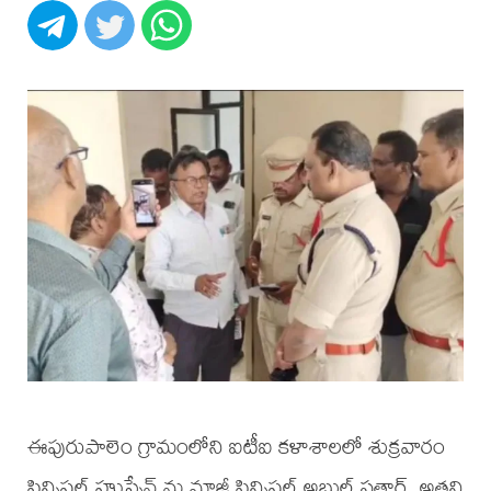
ఈపురుపాలెం గ్రామంలోని ఐటీఐ కళాశాలలో శుక్రవారం
ప్రిన్సిపల్ హుస్సేన్ ను మాజీ ప్రిన్సిపల్ అబ్దుల్ సత్తార్, అతని