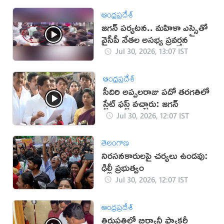
ఆంధ్రప్రదేశ్
జగన్‌ పర్యటన.. మహిళా ఎస్సైతో
వైసీపీ నేతల అసభ్య ప్రవర్తన
Jul 30, 2026, 13:07 IST
ఆంధ్రప్రదేశ్
సీదిరి అప్పలరాజు పదో తరగతిలో
స్టేట్ ఫస్ట్ వచ్చారు: జగన్
Jul 30, 2026, 12:07 IST
తెలంగాణ
నిరసనకారులపై చర్యలు ఉండవు:
ఢిల్లీ ప్రభుత్వం
Jul 30, 2026, 12:07 IST
ఆంధ్రప్రదేశ్
తిరుపతిలో బిర్యానీ ఫ్యాక్ట‌రీ