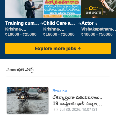
Training cum
Child Care and
Actor
Placement
Patient care
Krishna-
Krishna-
Vishakapatnam-
vijayawada
vijayawada
new
₹10000 - ₹25000
₹16000 - ₹20000
₹40000 - ₹50000
Explore more jobs
సంబంధిత పోస్ట్
తెలంగాణ
దేశవ్యాప్తంగా రుతుపవనాలు..
19 రాష్ట్రాలకు భారీ వర్షాల
హెచ్చరిక
Jul 30, 2026, 13:07 IST