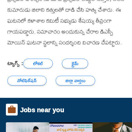
కుమారుడు జిలాని కత్తులతో దాడి చేసి హత్య చేశారు. ఈ
ఘటనలో కళాశాల కమిటీ సభ్యుడు శేషయ్య తీవ్రంగా
గాయపడ్డారు. సమాచారం అందుకున్న చేరాల డిఎస్పీ
మోయిన్ ఘటనా స్థలాన్ని సందర్శించి విచారణ చేపట్టారు.
ట్యాగ్స్ :
లోకల్
క్రైమ్
నోటిఫికేషన్
జిల్లా వార్తలు
Jobs near you