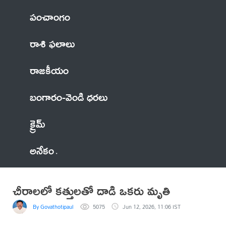
పంచాంగం
రాశి ఫలాలు
రాజకీయం
బంగారం-వెండి ధరలు
క్రైమ్
అనేకం
చీరాలలో కత్తులతో దాడి ఒకరు మృతి
By Govathotipaul
5075
Jun 12, 2026, 11:06 IST