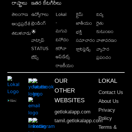
రాష్ట్రాలు
ఇతర కేటగిరీలు
తెలంగాణ
ఉద్యోగాలు
Lokal
క్రైమ్
విద్య
-
ట్రెండింగ్
జాతీయం
రైతు
ఆంధ్రప్రదేశ్
మగువ
కుటుంబం
🌟
భక్తి
తమిళనాడు
వినోదం
వాట్సాప్
సమాచారం
వాతావరణం
STATUS
కరోనా
క్లాసిఫైడ్స్
వ్యాపార
అప్‌డేట్స్
టిప్స్
ప్రపంచం
రాజకీయం
OUR
LOKAL
OTHER
Contact Us
WEBSITES
About Us
Privacy
getlokalapp.com
Policy
tamil.getlokalapp.com
Terms &