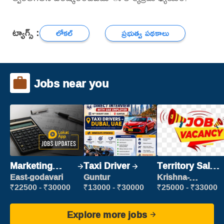
ట్యాగ్స్ :
లోకల్
ప్రభుత్వ పథకాలు
Jobs near you
Marketing
Taxi Driver
Territory Sales
Executive
Manager
East-godavari
Guntur
Krishna-
vijayawada
₹22500 - ₹30000
₹13000 - ₹30000
₹25000 - ₹33000
Explore more jobs