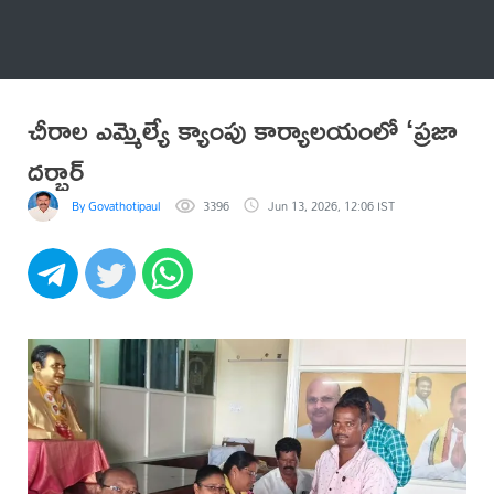
అనేకం
చీరాల ఎమ్మెల్యే క్యాంపు కార్యాలయంలో ‘ప్రజా
దర్బార్
By Govathotipaul
3396
Jun 13, 2026, 12:06 IST