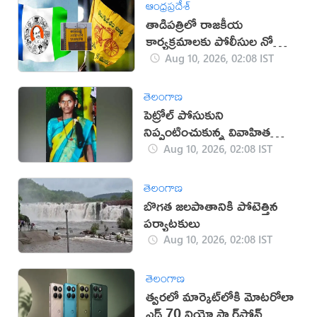
ఆంధ్రప్రదేశ్
తాడిపత్రిలో రాజకీయ
కార్యక్రమాలకు పోలీసుల నో
ఎంట్రీ
Aug 10, 2026, 02:08 IST
తెలంగాణ
పెట్రోల్ పోసుకుని
నిప్పంటించుకున్న వివాహిత
మృతి
Aug 10, 2026, 02:08 IST
తెలంగాణ
బొగత జలపాతానికి పోటెత్తిన
పర్యాటకులు
Aug 10, 2026, 02:08 IST
తెలంగాణ
త్వరలో మార్కెట్‌లోకి మోటరోలా
ఎడ్జ్ 70 నియో స్మార్ట్‌ఫోన్