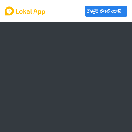
డౌన్లోడ్ లోకల్ యాప్
ఆంధ్రప్రదేశ్
తెలంగాణ
ఉద్యోగాలు
ట్రెండింగ్
వాతావరణం
🌟 వాట్సాప్ STATUS
వినోదం