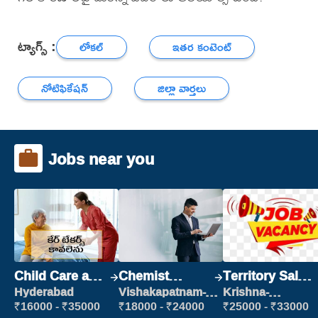
ట్యాగ్స్ :
లోకల్
ఇతర కంటెంట్
నోటిఫికేషన్
జిల్లా వార్తలు
Jobs near you
Child Care and
Chemist
Territory Sales
Patient care
Production
Manager
Hyderabad
Vishakapatnam-
Krishna-
new
vijayawada
Executive
₹16000 - ₹35000
₹18000 - ₹24000
₹25000 - ₹33000