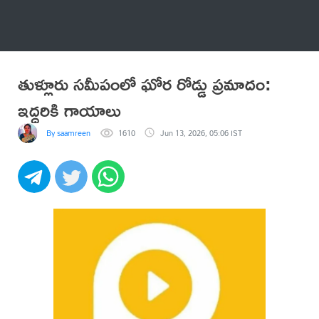
అనేకం
తుళ్లూరు సమీపంలో ఘోర రోడ్డు ప్రమాదం:
ఇద్దరికి గాయాలు
By saamreen
1610
Jun 13, 2026, 05:06 IST