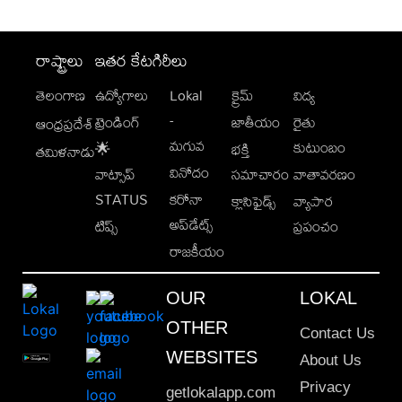
రాష్ట్రాలు
ఇతర కేటగిరీలు
తెలంగాణ
ఉద్యోగాలు
Lokal
క్రైమ్
విద్య
-
ట్రెండింగ్
జాతీయం
రైతు
ఆంధ్రప్రదేశ్
మగువ
కుటుంబం
🌟
భక్తి
తమిళనాడు
వినోదం
వాట్సాప్
సమాచారం
వాతావరణం
STATUS
కరోనా
క్లాసిఫైడ్స్
వ్యాపార
అప్‌డేట్స్
టిప్స్
ప్రపంచం
రాజకీయం
OUR
LOKAL
OTHER
Contact Us
WEBSITES
About Us
Privacy
getlokalapp.com