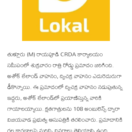
తుళ్లూరు (M) రాయపూడి CRDA కార్యాలయం
సమీపంలో శుక్రవారం రాత్రి రోడ్డు ప్రమాదం జరిగింది.
అశోక్ లేలాండ్ వాహనం, ద్విచక్ర వాహనం ఎదురెదురుగా
ఢీకొన్నాయి. ఈ ప్రమాదంలో ద్విచక్ర వాహనం నడుపుతున్న
ఇద్దరు, అశోక్ లేలాండ్‌లో ప్రయాణిస్తున్న వారికి
గాయాలయ్యాయి. క్షతగాత్రులను 108 అంబులెన్స్ ద్వారా
విజయవాడ ప్రభుత్వ ఆసుపత్రికి తరలించారు. ప్రమాదానికి
గల కారణాలపై మరిన్ని వివరాలు తెలియాల్సి ఉంది.