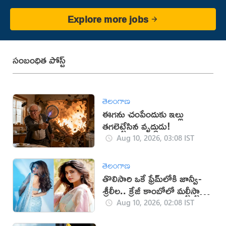
Explore more jobs
సంబంధిత పోస్ట్
తెలంగాణ
ఈగను చంపేందుకు ఇల్లు
తగలెట్టేసిన వృద్ధుడు!
Aug 10, 2026, 03:08 IST
తెలంగాణ
తొలిసారి ఒకే ఫ్రేమ్‌లోకి జాన్వీ-
శ్రీలీల.. క్రేజీ కాంబోలో మల్టీస్టారర్
సినిమా?
Aug 10, 2026, 02:08 IST