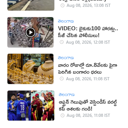
Aug 08, 2026, 13:08 IST
తెలంగాణ
VIDEO: బైకుకు100 హారన్లు..
సీజ్ చేసిన పోలీసులు!
Aug 08, 2026, 12:08 IST
తెలంగాణ
వారం రోజుల్లో రూ.8వేలకు పైగా
పెరిగిన బంగారం ధరలు
Aug 08, 2026, 11:08 IST
తెలంగాణ
ఆఫ్ఘన్ గెలుపుతో వెస్టిండీస్ వరల్డ్
కప్ ఆశలకు గండి!
Aug 08, 2026, 11:08 IST