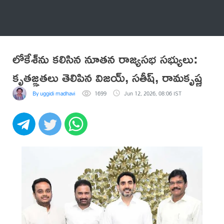
అనేకం
లోకేశ్‌ను కలిసిన నూతన రాజ్యసభ సభ్యులు:
కృతజ్ఞతలు తెలిపిన విజయ్, సతీష్, రామకృష్ణ
By uggidi madhavi
1699
Jun 12, 2026, 08:06 IST