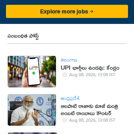
Explore more jobs
సంబంధిత పోస్ట్
తెలంగాణ
UPI ఛార్జీలు ఉండవు: కేంద్రం
Aug 08, 2026, 13:08 IST
ఆంధ్రప్రదేశ్
ఆలపాటి రాజాకు మాజీ మంత్రి
అంబటి రాంబాబు కౌంటర్‌
Aug 08, 2026, 13:08 IST