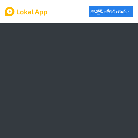
డౌన్లోడ్ లోకల్ యాప్
ఆంధ్రప్రదేశ్
తెలంగాణ
ఉద్యోగాలు
ట్రెండింగ్
వాతావరణం
🌟 వాట్సాప్ STATUS
వినోదం