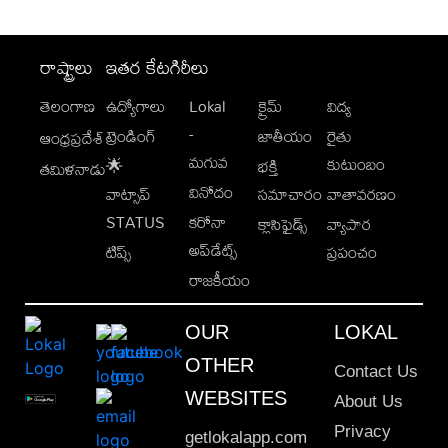
రాష్ట్రాలు
ఇతర కేటగిరీలు
తెలంగాణ
ఉద్యోగాలు
Lokal
క్రైమ్
విద్య
-
ట్రెండింగ్
జాతీయం
రైతు
ఆంధ్రప్రదేశ్
మగువ
కుటుంబం
🌟
భక్తి
తమిళనాడు
వినోదం
వాట్సాప్
సమాచారం
వాతావరణం
STATUS
కరోనా
క్లాసిఫైడ్స్
వ్యాపార
అప్‌డేట్స్
టిప్స్
ప్రపంచం
రాజకీయం
OUR
LOKAL
OTHER
Contact Us
WEBSITES
About Us
Privacy
getlokalapp.com