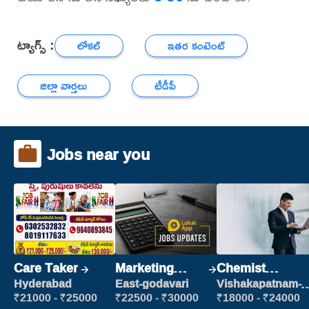
ట్యాగ్స్ :
లోకల్
ఇతర కంటెంట్
జిల్లా వార్తలు
టీడీపీ
Jobs near you
Care Taker
Marketing
Chemist
Executive
Production
Hyderabad
East-godavari
Vishakapatnam-
new
Executive
₹21000 - ₹25000
₹22500 - ₹30000
₹18000 - ₹24000