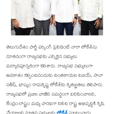
తెలుగుదేశం పార్టీ వర్కింగ్ ప్రెసిడెంట్ నారా లోకేశ్‌ను
నూతనంగా రాజ్యసభకు ఎన్నికైన సభ్యులు
మర్యాదపూర్వకంగా కలిశారు. రాజ్యసభ సభ్యులుగా
అవకాశం కల్పించినందుకు చింతకాయల విజయ్, సానా
సతీష్, భాష్యం రామకృష్ణ లోకేశ్‌కు కృతజ్ఞతలు తెలిపారు.
రాజ్యసభలో ప్రజల వాణిని సమర్థంగా వినిపించాలని,
కేంద్రం-రాష్ట్రం మధ్య వారధిగా నిలిచి రాష్ట్ర అభివృద్ధికి కృషి
చేయాలని నూతన సభ్యులకు
లోకేశ్
సూచించారు.