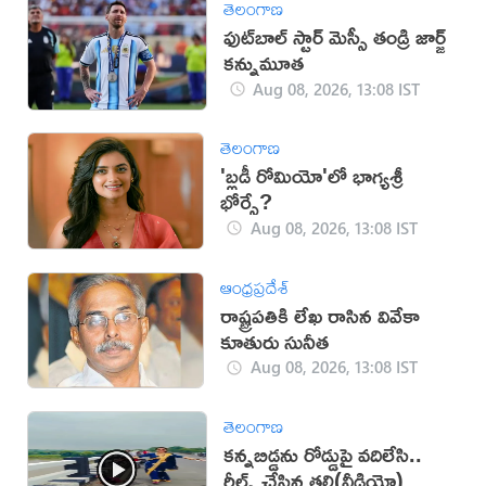
తెలంగాణ
ఫుట్‌బాల్ స్టార్ మెస్సీ తండ్రి జార్జ్
కన్నుమూత
Aug 08, 2026, 13:08 IST
తెలంగాణ
'బ్లడీ రోమియో'లో భాగ్యశ్రీ
భోర్సే?
Aug 08, 2026, 13:08 IST
ఆంధ్రప్రదేశ్
రాష్ట్రపతికి లేఖ రాసిన వివేకా
కూతురు సునీత
Aug 08, 2026, 13:08 IST
తెలంగాణ
కన్నబిడ్డను రోడ్డుపై వదిలేసి..
రీల్స్ చేసిన తల్లి(వీడియో)