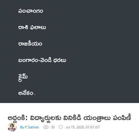
పంచాంగం
రాశి ఫలాలు
రాజకీయం
బంగారం-వెండి ధరలు
క్రైమ్
అనేకం
అద్దంకి: విద్యార్థులకు వినికిడి యంత్రాలు పంపిణీ
By P.Sathish
70
Jul 15, 2025, 07:07 IST