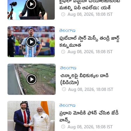
లైఫ్‌లో ఏమైనా చేయాలనుకుంటే
మనల్ని ఏదీ ఆపలేదు: యశ్
Aug 08, 2026, 18:08 IST
తెలంగాణ
ఫుట్‌బాల్ స్టార్ మెస్సీ తండ్రి జార్జ్
కన్నుమూత
Aug 08, 2026, 18:08 IST
తెలంగాణ
చిన్నారిపై వీధికుక్కల దాడి
(వీడియో)
Aug 08, 2026, 18:08 IST
తెలంగాణ
ప్రధాని మోదీకి ఫోన్ చేసిన జేడీ
వాన్స్
Aug 08, 2026, 18:08 IST