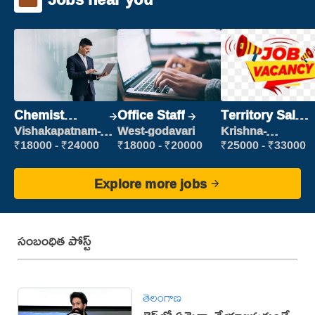
Chemist
Office Staff
Territory Sales
Production
Manager
Vishakapatnam-
West-godavari
Krishna-
new
vijayawada
Executive
₹18000 - ₹24000
₹18000 - ₹20000
₹25000 - ₹33000
Explore more jobs
సంబంధిత పోస్ట్
తెలంగాణ