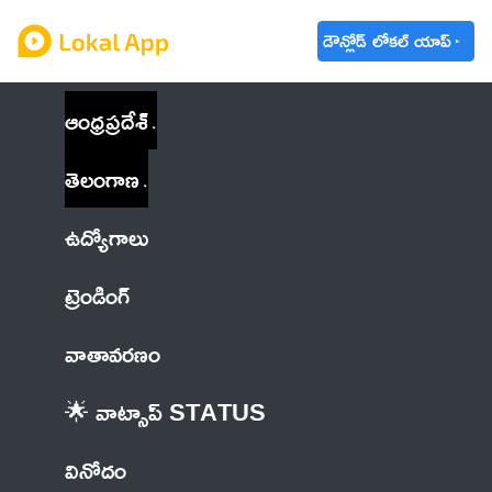
డౌన్లోడ్ లోకల్ యాప్
ఆంధ్రప్రదేశ్
తెలంగాణ
ఉద్యోగాలు
ట్రెండింగ్
వాతావరణం
🌟 వాట్సాప్ STATUS
వినోదం