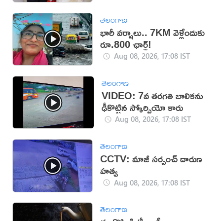
తెలంగాణ
భారీ వర్షాలు.. 7KM వెళ్లేందుకు
రూ.800 ఛార్జ్!
Aug 08, 2026, 17:08 IST
తెలంగాణ
VIDEO: 7వ తరగతి బాలికను
ఢీకొట్టిన స్కోర్పియో కారు
Aug 08, 2026, 17:08 IST
తెలంగాణ
CCTV: మాజీ సర్పంచ్ దారుణ
హత్య
Aug 08, 2026, 17:08 IST
తెలంగాణ