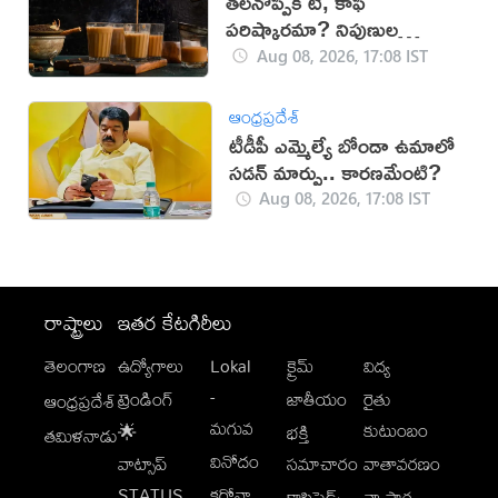
తలనొప్పికి టీ, కాఫీ
పరిష్కారమా? నిపుణుల
సూచనలు ఇవే!
Aug 08, 2026, 17:08 IST
ఆంధ్రప్రదేశ్
టీడీపీ ఎమ్మెల్యే బోండా ఉమాలో
సడన్‌ మార్పు.. కారణమేంటి?
Aug 08, 2026, 17:08 IST
రాష్ట్రాలు
ఇతర కేటగిరీలు
తెలంగాణ
ఉద్యోగాలు
Lokal
క్రైమ్
విద్య
-
ట్రెండింగ్
జాతీయం
రైతు
ఆంధ్రప్రదేశ్
మగువ
కుటుంబం
🌟
భక్తి
తమిళనాడు
వినోదం
వాట్సాప్
సమాచారం
వాతావరణం
STATUS
కరోనా
క్లాసిఫైడ్స్
వ్యాపార