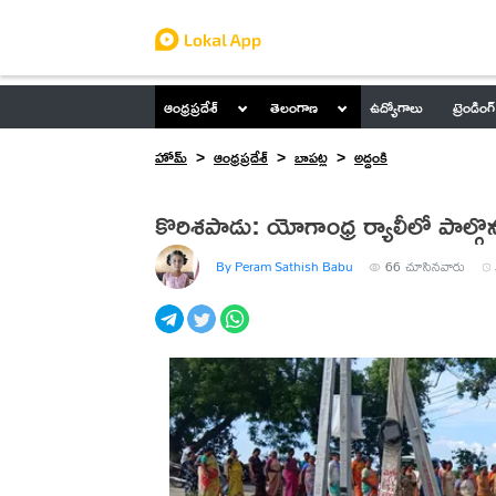
ఆంధ్రప్రదేశ్
తెలంగాణ
ఉద్యోగాలు
ట్రెండింగ్
హోమ్
ఆంధ్రప్రదేశ్
బాపట్ల
అద్దంకి
కొరిశపాడు: యోగాంధ్ర ర్యాలీలో పాల్గొ
By Peram Sathish Babu
66
చూసినవారు