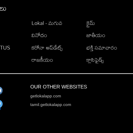
ీలు
Lokal - మగువ
క్రైమ్
వినోదం
జాతీయం
TATUS
కరోనా అప్‌డేట్స్
భక్తి సమాచారం
రాజకీయం
క్లాసిఫైడ్స్
OUR OTHER WEBSITES
getlokalapp.com
tamil.getlokalapp.com