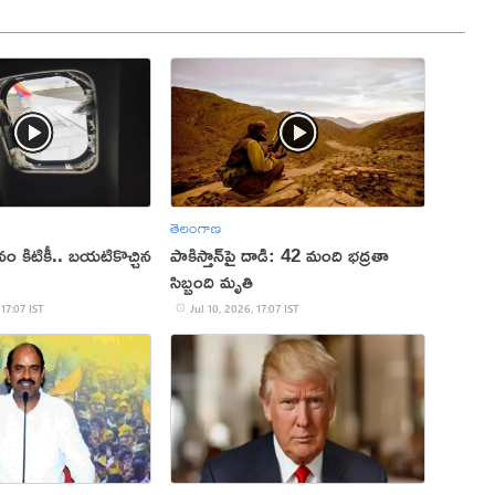
తెలంగాణ
ం కిటికీ.. బయటికొచ్చిన
పాకిస్తాన్‌పై దాడి: 42 మంది భద్రతా
సిబ్బంది మృతి
 17:07 IST
Jul 10, 2026, 17:07 IST