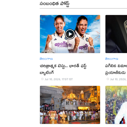
సంబంధిత పోస్ట్
తెలంగాణ
తెలంగాణ
చరిత్రాత్మక టెస్టు.. భారత్‌ ఫస్ట్‌
పగిలిన విమాన
బ్యాటింగ్‌
ప్రయాణికుడు
Jul 10, 2026, 17:07 IST
Jul 10, 2026,