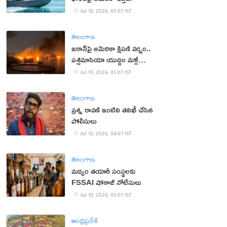
Jul 10, 2026, 05:07 IST
తెలంగాణ
ఇరాన్‌పై అమెరికా క్షిపణి వర్షం..
పశ్చిమాసియా యుద్ధం మళ్లీ
మొదటికి
Jul 10, 2026, 05:07 IST
తెలంగాణ
ప్రశ్న రావణ్ ఇంటిని తనిఖీ చేసిన
పోలీసులు
Jul 10, 2026, 04:07 IST
తెలంగాణ
మద్యం తయారీ సంస్థలకు
FSSAI షోకాజ్ నోటీసులు
Jul 10, 2026, 03:07 IST
ఆంధ్రప్రదేశ్