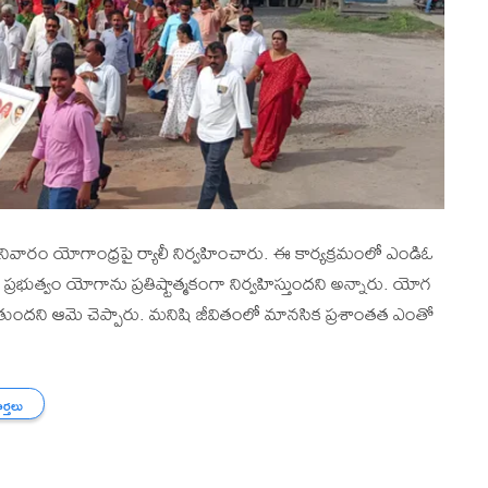
వారం యోగాంధ్రపై ర్యాలీ నిర్వహించారు. ఈ కార్యక్రమంలో ఎండిఓ
్ర ప్రభుత్వం యోగాను ప్రతిష్టాత్మకంగా నిర్వహిస్తుందని అన్నారు. యోగ
ుందని ఆమె చెప్పారు. మనిషి జీవితంలో మానసిక ప్రశాంతత ఎంతో
ార్తలు