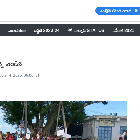
డౌన్లోడ్ లోకల్ యాప్
వాతావరణం
బడ్జెట్ 2023-24
🌟 వాట్సాప్ STATUS
ఐపీఎల్ 2021
న్న ఎండిఓ
Jun 14, 2025, 06:06 IST