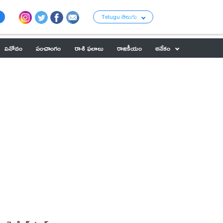
Telugu తెలుగు
వినోదం
పంచాంగం
రాశి ఫలాలు
రాజకీయం
అనేకం