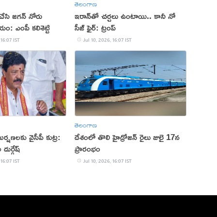
తెలంగాణ
 చేసి జగన్ నోరు
‌ఇరాన్‌తో చర్చలు ఉంటాయి.. కానీ నో
ం: ఎంపీ కలిశెట్టి
సీజ్ ఫైర్: ట్రంప్
 16:07 IST
Jul 10, 2026, 16:07 IST
తెలంగాణ
్షణలకు వైసీపీ కుట్ర:
దేశంలో తొలి హైడ్రోజన్ రైలు జులై 17న
దుర్గేష్
ప్రారంభం
 16:07 IST
Jul 10, 2026, 16:07 IST