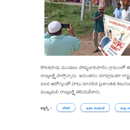
కొరిశపాడు మండలం బొడ్డువానిపాలెం గ్రామంలో శని
రాజ్యలక్ష్మి పాల్గొన్నారు. అనంతరం మాట్లాడుతూ రాష్ట
వలన ఆరోగ్యంతో పాటు మానసిక ప్రశాంతత కలుగుత
ముఖ్యమని రాజ్యలక్ష్మి తెలియజేశారు.
ట్యాగ్స్ :
లోకల్
ఇతర కంటెంట్
జిల్లా వ