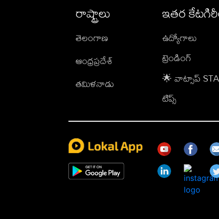
రాష్ట్రాలు
ఇతర కేటగిర
తెలంగాణ
ఉద్యోగాలు
ట్రెండింగ్
ఆంధ్రప్రదేశ్
🌟 వాట్సాప్ S
తమిళనాడు
టిప్స్