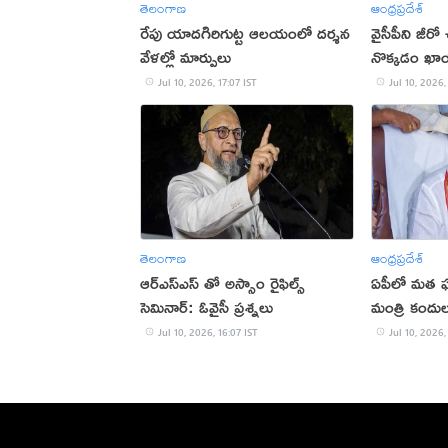
తెలంగాణ
ఆంధ్రప్రదేశ్
రేపు యాదగిరిగుట్ట ఆలయంలో దర్శన
వైసీపీని జీరో
వేళల్లో మార్పులు
నొక్కడం ఖాయ
Jul 10, 2026, 17:07 IST
Jul 10, 2026,
తెలంగాణ
ఆంధ్రప్రదేశ్
ఆర్ఎస్ఎస్ తో అస్సాం రైఫిల్స్
ఏపీలో మత ఘర
సెమినార్: ఓవైసీ ప్రశ్నలు
మంత్రి కందుల 
Jul 10, 2026, 16:07 IST
Jul 10, 2026,