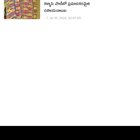
కళ్ళాపి పొడిలో ప్రమాదకరమైన
రసాయనాలుబ
Jul 10, 2026, 02:07 IST