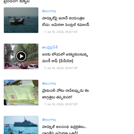
ట్రెండింగ్ న్యూస్
తెలంగాణ
హర్మూజ్‌పై ఇరాన్‌ నియంత్రణ
లేదు: అమెరికా సెంట్రల్‌ కమాండ్‌
Jul 10, 2026, 05:07 IST
ఆంధ్రప్రదేశ్
అరకు లోయలో ఆకట్టుకుంటున్న
మంకీ కాఫీ (వీడియో)
Jul 10, 2026, 05:07 IST
తెలంగాణ
ప్రామిసరీ నోటు రాసేటప్పుడు ఈ
జాగ్రత్తలు తప్పనిసరి!
Jul 10, 2026, 05:07 IST
తెలంగాణ
హర్మూజ్‌ జలసంధి ఉద్రిక్తతలు..
భారత్‌పై అమెరికా ఒత్తిడి!