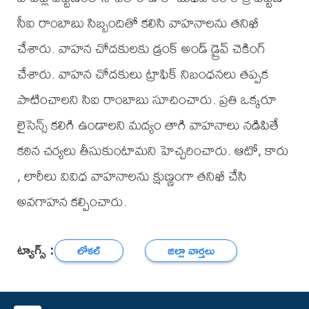
సీఐ రాంబాబు సిబ్బందితో కలిసి వాహనాలను తనిఖీ
చేశారు. వాహన చోదకులకు డ్రంక్ అండ్ డ్రైవ్ చెకింగ్
చేశారు. వాహన చోదకులు ట్రాఫిక్ నిబంధనలు తప్పక
పాటించాలని సిఐ రాంబాబు సూచించారు. ప్రతి ఒక్కరూ
లైసెన్స్ కలిగి ఉండాలని మద్యం తాగి వాహనాలు నడిపితే
కఠిన చర్యలు తీసుకుంటామని హెచ్చరించారు. ఆటో, కారు
, లారీలు వివిధ వాహనాలను క్షుణ్ణంగా తనిఖీ చేసి
అవగాహన కల్పించారు.
ట్యాగ్స్ :
లోకల్
జిల్లా వార్తలు