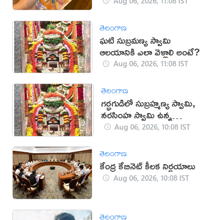
Aug 06, 2026, 11:08 IST
తెలంగాణ
ఘటి సుబ్రమణ్య స్వామి
ఆలయానికి ఎలా వెళ్లాలి అంటే?
Aug 06, 2026, 11:08 IST
తెలంగాణ
గర్భగుడిలో సుబ్రహ్మణ్య స్వామి,
నరసింహ స్వామి ఉన్న
దేవాలయం ఇదే
Aug 06, 2026, 10:08 IST
తెలంగాణ
కేంద్ర కేబినెట్ కీలక నిర్ణయాలు
Aug 06, 2026, 10:08 IST
తెలంగాణ