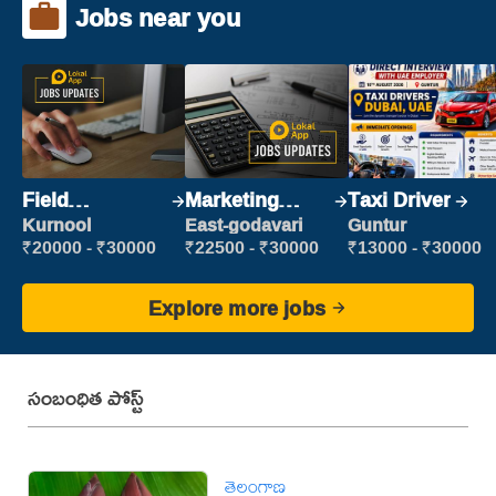
Jobs near you
Field
Marketing
Taxi Driver
Marketing
Executive
Kurnool
East-godavari
Guntur
Executive
₹20000 - ₹30000
₹22500 - ₹30000
₹13000 - ₹30000
Explore more jobs
సంబంధిత పోస్ట్
తెలంగాణ