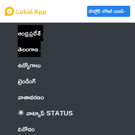
డౌన్లోడ్ లోకల్ యాప్
ఆంధ్రప్రదేశ్
తెలంగాణ
ఉద్యోగాలు
ట్రెండింగ్
వాతావరణం
🌟 వాట్సాప్ STATUS
వినోదం