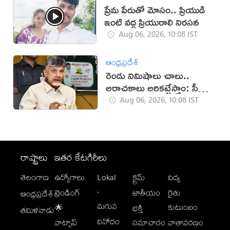
ప్రేమ పేరుతో మోసం.. ప్రియుడి
ఇంటి వద్ద ప్రియురాలి నిరసన
Aug 06, 2026, 10:08 IST
ఆంధ్రప్రదేశ్
రెండు నిమిషాలు చాలు..
అరాచకాలు అరికట్టేస్తాం: సీఎం
చంద్రబాబు
Aug 06, 2026, 10:08 IST
రాష్ట్రాలు
ఇతర కేటగిరీలు
తెలంగాణ
ఉద్యోగాలు
Lokal
క్రైమ్
విద్య
-
ట్రెండింగ్
జాతీయం
రైతు
ఆంధ్రప్రదేశ్
మగువ
కుటుంబం
🌟
భక్తి
తమిళనాడు
వినోదం
వాట్సాప్
సమాచారం
వాతావరణం