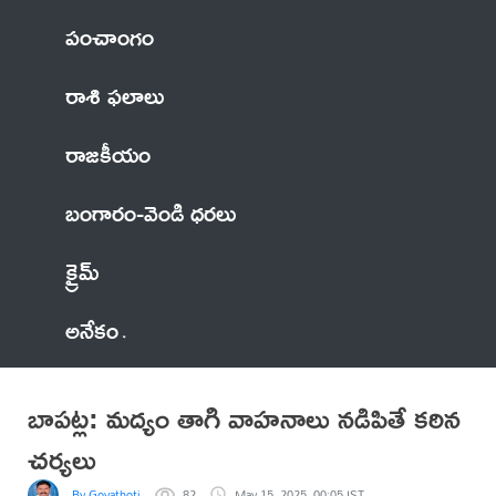
పంచాంగం
రాశి ఫలాలు
రాజకీయం
బంగారం-వెండి ధరలు
క్రైమ్
అనేకం
బాపట్ల: మద్యం తాగి వాహనాలు నడిపితే కఠిన
చర్యలు
By Govathoti
82
May 15, 2025, 00:05 IST