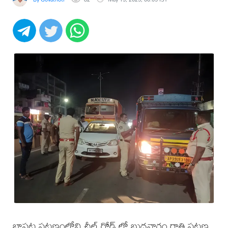
బాపట్ల పట్టణంలోని చీల్ రోడ్ లో బుధవారం రాత్రి పట్టణ