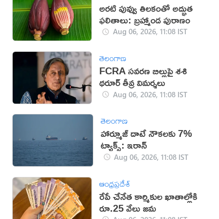
అరటి పువ్వు తిలకంతో అద్భుత
ఫలితాలు: బ్రహ్మాండ పురాణం
Aug 06, 2026, 11:08 IST
తెలంగాణ
FCRA సవరణ బిల్లుపై శశి
థరూర్ తీవ్ర విమర్శలు
Aug 06, 2026, 11:08 IST
తెలంగాణ
హార్మూజ్ దాటే నౌకలకు 7%
ట్యాక్స్: ఇరాన్
Aug 06, 2026, 11:08 IST
ఆంధ్రప్రదేశ్
రేపే చేనేత కార్మికుల ఖాతాల్లోకి
రూ.25 వేలు జమ