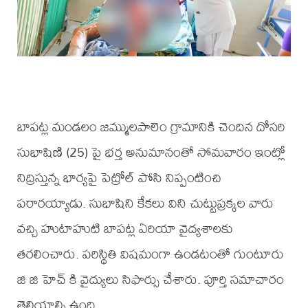
బాపట్ల మండలం జమ్ములపాలెం గ్రామానికి చెందిన దోసరి
సుభాషిణి (25) పై భర్త అనుమానంతో సోమవారం ఇంట్లో
నిద్రిస్తున్న భార్యపై పెట్రోల్ పోసి నిప్పంటించి
పరారయ్యాడు. సుభాషిని కేకలు విని చుట్టుప్రక్కల వారు
వచ్చి హుటాహుటి బాపట్ల ఏరియా వైద్యశాలకు
తరలించారు. పరిస్థితి విషమంగా ఉండటంతో గుంటూరు
జి జి హెచ్ కి వైద్యులు సిఫార్సు చేశారు. పూర్తి సమాచారం
తెలియాల్సి ఉంది.