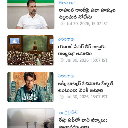
తెలంగాణ
రాహుల్ గాంధీపై సభా హక్కుల
ఉల్లంఘన నోటీసు
Jul 30, 2026, 15:07 IST
తెలంగాణ
యాంటీ పేపర్ లీక్ బిల్లుకు
రాజ్యసభ ఆమోదం
Jul 30, 2026, 15:07 IST
తెలంగాణ
లక్కీ భాస్కర్ సినిమాకు సీక్వెల్
ఉంటుంది: వెంకీ అట్లూరి
Jul 30, 2026, 15:07 IST
ఆంధ్రప్రదేశ్
రేపు ఏపీలో భారీ వర్షాలు:
వాతావరణ శాఖ