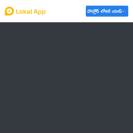
డౌన్లోడ్ లోకల్ యాప్
ఆంధ్రప్రదేశ్
తెలంగాణ
ఉద్యోగాలు
ట్రెండింగ్
వాతావరణం
🌟 వాట్సాప్ STATUS
వినోదం