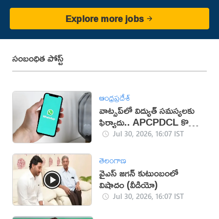
Explore more jobs
సంబంధిత పోస్ట్
ఆంధ్రప్రదేశ్
వాట్సప్‌లో విద్యుత్ సమస్యలకు
ఫిర్యాదు.. APCPDCL కొత్త
సేవలు
Jul 30, 2026, 16:07 IST
తెలంగాణ
వైఎస్ జగన్ కుటుంబంలో
విషాదం (వీడియో)
Jul 30, 2026, 16:07 IST