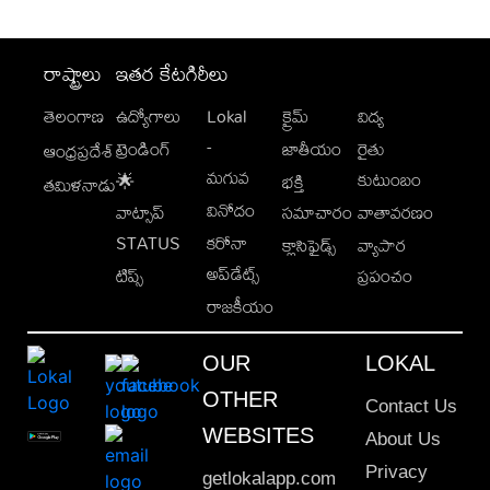
రాష్ట్రాలు
ఇతర కేటగిరీలు
తెలంగాణ
ఉద్యోగాలు
Lokal
క్రైమ్
విద్య
-
ట్రెండింగ్
జాతీయం
రైతు
ఆంధ్రప్రదేశ్
మగువ
కుటుంబం
🌟
భక్తి
తమిళనాడు
వినోదం
వాట్సాప్
సమాచారం
వాతావరణం
STATUS
కరోనా
క్లాసిఫైడ్స్
వ్యాపార
అప్‌డేట్స్
టిప్స్
ప్రపంచం
రాజకీయం
OUR
LOKAL
OTHER
Contact Us
WEBSITES
About Us
Privacy
getlokalapp.com