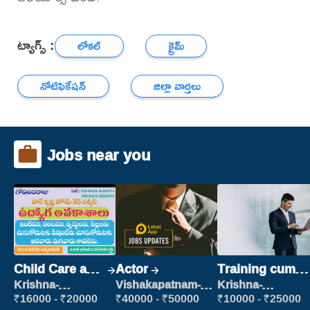
ట్యాగ్స్ :
లోకల్
క్రైమ్
నోటిఫికేషన్
జిల్లా వార్తలు
Jobs near you
Child Care and
Actor
Training cum
Patient care
Placement
Krishna-
Vishakapatnam-
Krishna-
vijayawada
new
vijayawada
₹16000 - ₹20000
₹40000 - ₹50000
₹10000 - ₹25000