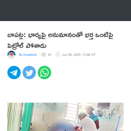
అనేకం
బాపట్ల: భార్యపై అనుమానంతో భర్త ఒంటిపై
పెట్రోల్ పోశాడు
By Govathoti
81
Jun 09, 2025, 13:06 IST