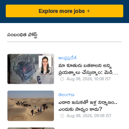
Explore more jobs
సంబంధిత పోస్ట్
ఆంధ్రప్రదేశ్
మా కూతురు బతకాలని అన్ని
ప్రయత్నాలు చేస్తున్నాం: మెడికో
ప్రియాంక తండ్రి
Aug 08, 2026, 10:08 IST
తెలంగాణ
ఎడారి ఇసుకతో ఇళ్ల నిర్మాణం..
ఎందుకు సాధ్యం కాదు?
Aug 08, 2026, 09:08 IST