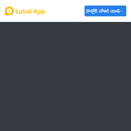
డౌన్లోడ్ లోకల్ యాప్
ఆంధ్రప్రదేశ్
తెలంగాణ
ఉద్యోగాలు
ట్రెండింగ్
వాతావరణం
🌟 వాట్సాప్ STATUS
వినోదం