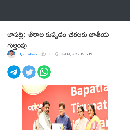
అనేకం
బాపట్ల: చీరాల కుప్పడం చీరలకు జాతీయ
గుర్తింపు
By Govathoti
78
Jul 14, 2025, 15:07 IST