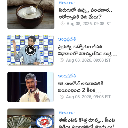
తెలంగాణ
పెరుగులో ఉప్పు, పంచదార..
ఆరోగ్యానికి ఏది మేలు?
Aug 08, 2026, 09:08 IST
ఆంధ్రప్రదేశ్
ప్రభుత్వ ఉద్యోగుల జీవన
విధానంలో మార్పులేదు: బుగ్గన
(వీడియో)
Aug 08, 2026, 09:08 IST
ఆంధ్రప్రదేశ్
ఈ నెలలోనే అమరావతికి
సంబంధించి 2 కీలక
ప్రారంభాలు: సీఎం చంద్రబాబు
Aug 08, 2026, 09:08 IST
తెలంగాణ
ఈపీఎఫ్ఓ కొత్త రూల్స్.. పీఎఫ్
విత్‌డ్రా నిబంధనల్లో మార్పులు!