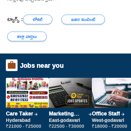
ట్యాగ్స్ :
లోకల్
ఇతర కంటెంట్
జిల్లా వార్తలు
Jobs near you
Care Taker
Marketing
Office Staff
Executive
Hyderabad
East-godavari
West-godavari
₹21000 - ₹25000
₹22500 - ₹30000
₹18000 - ₹20000