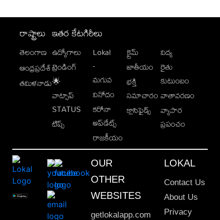
రాష్ట్రాలు
ఇతర కేటగిరీలు
తెలంగాణ
ఉద్యోగాలు
Lokal
క్రైమ్
విద్య
-
ట్రెండింగ్
జాతీయం
రైతు
ఆంధ్రప్రదేశ్
మగువ
కుటుంబం
🌟
భక్తి
తమిళనాడు
వినోదం
వాట్సాప్
సమాచారం
వాతావరణం
STATUS
కరోనా
క్లాసిఫైడ్స్
వ్యాపార
అప్‌డేట్స్
టిప్స్
ప్రపంచం
రాజకీయం
OUR
LOKAL
OTHER
Contact Us
WEBSITES
About Us
Privacy
getlokalapp.com