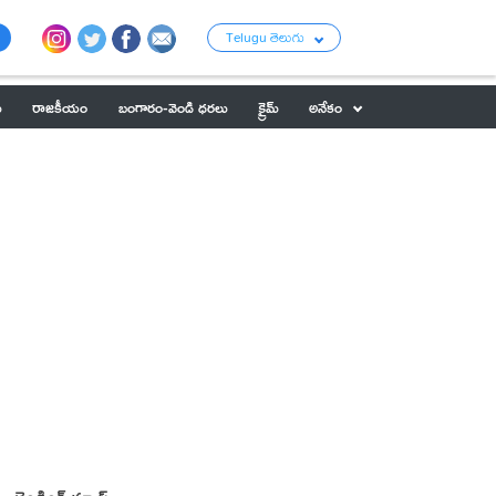
Telugu తెలుగు
ు
రాజకీయం
బంగారం-వెండి ధరలు
క్రైమ్
అనేకం