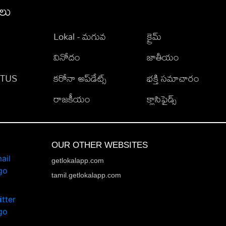
ీలు
Lokal - మగువ
క్రైమ్
వినోదం
జాతీయం
TATUS
కరోనా అప్‌డేట్స్
భక్తి సమాచారం
రాజకీయం
క్లాసిఫైడ్స్
OUR OTHER WEBSITES
getlokalapp.com
tamil.getlokalapp.com