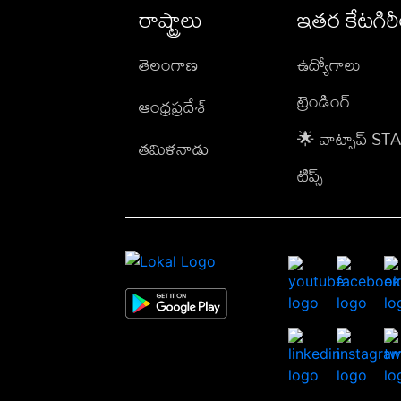
రాష్ట్రాలు
ఇతర కేటగిర
తెలంగాణ
ఉద్యోగాలు
ట్రెండింగ్
ఆంధ్రప్రదేశ్
🌟 వాట్సాప్ S
తమిళనాడు
టిప్స్