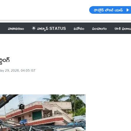
డౌన్లోడ్ లోకల్ యాప్
వాతావరణం
🌟 వాట్సాప్ STATUS
వినోదం
పంచాంగం
రాశి ఫలాల
ింగ్
ay 29, 2026, 04:05 IST