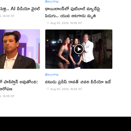
తెలంగాణ
 పెళ్లి.. AI వీడియో వైరల్
థాయిలాండ్‌లో ఫుట్‌బాల్ మ్యాచ్‌పై
పిడుగు.. యువ ఆటగాడు మృతి
, 16:08 IST
Aug 05, 2026, 16:08 IST
తెలంగాణ
రో పాకిస్తాన్ అవుతోంది:
నటుడు ప్రదీప్ రావత్ చివరి వీడియో ఇదే
్ ఆరోపణ
Aug 05, 2026, 16:08 IST
, 16:08 IST