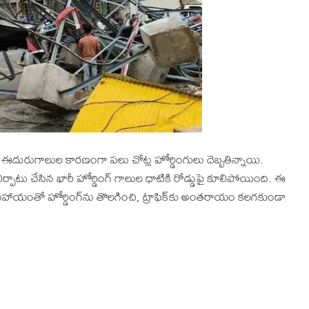
ఈదురుగాలుల కారణంగా పలు చోట్ల హోర్డింగులు దెబ్బతిన్నాయి.
ర్పాటు చేసిన భారీ హోర్డింగ్ గాలుల ధాటికి రోడ్డుపై కూలిపోయింది. ఈ
ాయంతో హోర్డింగ్‌ను తొలగించి, ట్రాఫిక్‌కు అంతరాయం కలగకుండా