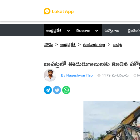
ఆంధ్రప్రదేశ్
తెలంగాణ
ఉద్యోగాలు
ట్రెండింగ్
హోమ్
ఆంధ్రప్రదేశ్
గుంటూరు జిల్లా
బాపట్ల
బాపట్లలో ఈదురుగాలులకు కూలిన హోర్డ
By Nageshwar Rao
1179
చూసినవారు
M