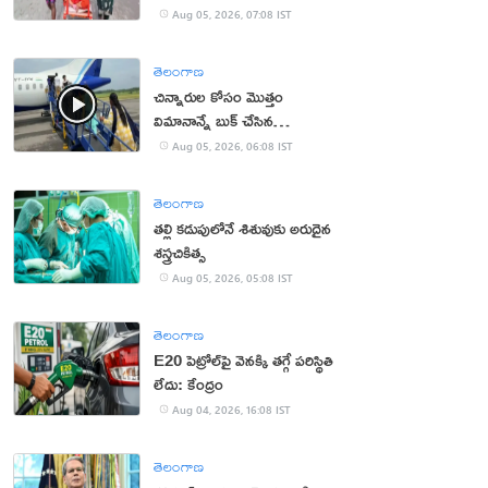
కొడుకు, కోడలు!
Aug 05, 2026, 07:08 IST
తెలంగాణ
చిన్నారుల కోసం మొత్తం
విమానాన్నే బుక్ చేసిన
యూట్యూబర్
Aug 05, 2026, 06:08 IST
తెలంగాణ
తల్లి కడుపులోనే శిశువుకు అరుదైన
శస్త్రచికిత్స
Aug 05, 2026, 05:08 IST
తెలంగాణ
E20 పెట్రోల్‌పై వెనక్కి తగ్గే పరిస్థితి
లేదు: కేంద్రం
Aug 04, 2026, 16:08 IST
తెలంగాణ