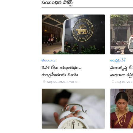
సంబంధిత పోస్ట్
తెలంగాణ
ఆంధ్రప్రదేశ్
రెపో రేటు యథాతథం..
సాయికృష్ణ క
రుణగ్రహీతలకు ఊరట
నాగరాజు కస్ట
Aug 05, 2026, 17:08 IST
Aug 05, 2026