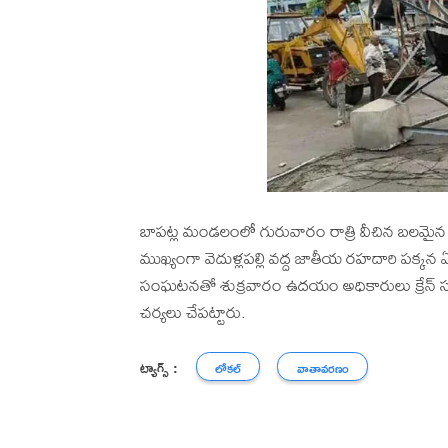
బాపట్ల మండలంలో గురువారం రాత్రి వీచిన బలమైన 
ముఖ్యంగా వెదుళ్లపల్లి వద్ద జాతీయ రహదారి పక్కన ఏ
సంఘటనతో శుక్రవారం ఉదయం అధికారులు క్రేన్ సహ
చర్యలు చేపట్టారు.
ట్యాగ్స్ :
లోకల్
వాతావరణం