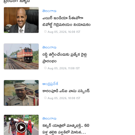
ట్రెండింగ్ న్యూస్
తెలంగాణ
ఎయిర్ ఇండియా సీఈవోగా
టెవోల్డే గెబ్రెమరియం నియామకం
Aug 05, 2026, 16:08 IST
తెలంగాణ
రద్దీ తగ్గించేందుకు ప్రత్యేక రైళ్లు
ప్రారంభం
Aug 05, 2026, 11:08 IST
ఆంధ్రప్రదేశ్
కారంపూడి ఎస్ఐ వాసు స‌స్పెండ్‌
Aug 05, 2026, 10:08 IST
తెలంగాణ
కన్వర్ యాత్రలో మాతృభక్తి.. 60
ఏళ్ల తల్లిని పల్లకిలో మోసిన