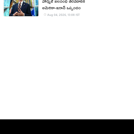
హార్ముజ్ జలసంధి తెరవడానికి
అమెరికా-ఇరాన్ ఒప్పందం
Aug 04, 2026, 13:08 IST