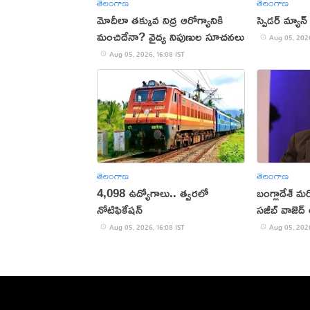
తెలంగాణ
తెలంగాణ
మోదీలా తక్కువ నిద్ర ఆరోగ్యానికి
స్పైడర్ మ్యాన్
మంచిదేనా? వైద్య నిపుణుల సూచనలు
Aug 05, 2026
Aug 05, 2026, 16:08 IST
తెలంగాణ
తెలంగాణ
4,098 ఉద్యోగాలు.. త్వరలో
బంగ్లాదేశ్ మ
నోటిఫికేషన్
సజీబ్ వాజెద
Aug 05, 2026, 16:08 IST
Aug 05, 2026