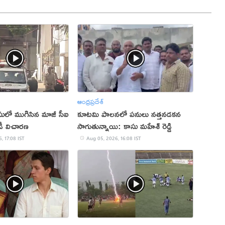
ఆంధ్రప్రదేశ్
ేసులో ముగిసిన మాజీ సీఐ
కూటమి పాలనలో పనులు నత్తనడకన
డీ విచారణ
సాగుతున్నాయి: కాసు మహేశ్ రెడ్డి
, 17:08 IST
Aug 05, 2026, 16:08 IST