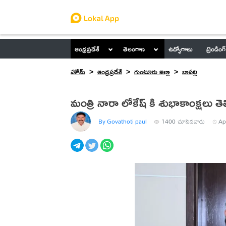
ఆంధ్రప్రదేశ్
తెలంగాణ
ఉద్యోగాలు
ట్రెండింగ్
హోమ్
ఆంధ్రప్రదేశ్
గుంటూరు జిల్లా
బాపట్ల
మంత్రి నారా లోకేష్ కి శుభాకాంక్షలు తెలి
By Govathoti paul
1400
చూసినవారు
Ap