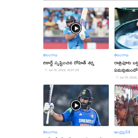
తెలంగాణ
తెలంగాణ
రికార్డ్ సృష్టించిన రోహిత్ శర్మ
రాత్రిపూట బట్
ఏమవుతుందో
Jul 19, 2026, 16:07 IST
Jul 19, 2026,
తెలంగాణ
ఆంధ్రప్రదేశ్