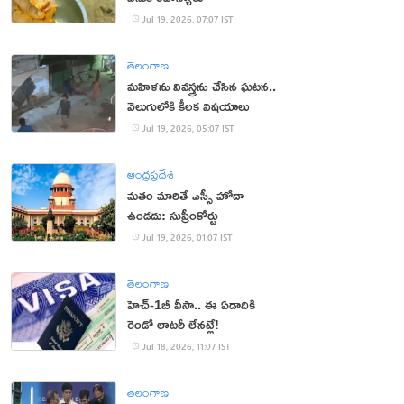
Jul 19, 2026, 07:07 IST
తెలంగాణ
మహిళను వివస్త్రను చేసిన ఘటన..
వెలుగులోకి కీలక విషయాలు
Jul 19, 2026, 05:07 IST
ఆంధ్రప్రదేశ్
మతం మారితే ఎస్సీ హోదా
ఉండదు: సుప్రీంకోర్టు
Jul 19, 2026, 01:07 IST
తెలంగాణ
హెచ్‌-1బీ వీసా.. ఈ ఏడాదికి
రెండో లాటరీ లేనట్లే!
Jul 18, 2026, 11:07 IST
తెలంగాణ