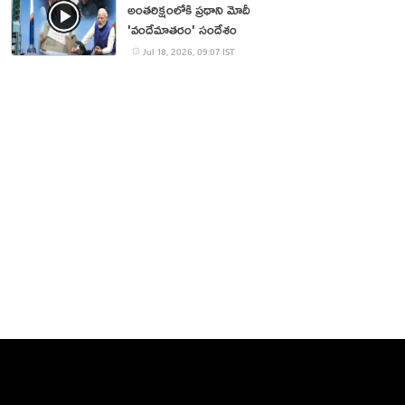
అంతరిక్షంలోకి ప్రధాని మోదీ
'వందేమాతరం' సందేశం
Jul 18, 2026, 09:07 IST