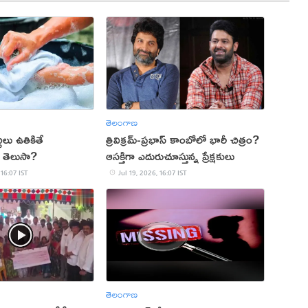
తెలంగాణ
టలు ఉతికితే
త్రివిక్రమ్-ప్రభాస్ కాంబోలో భారీ చిత్రం?
 తెలుసా?
ఆసక్తిగా ఎదురుచూస్తున్న ప్రేక్షకులు
 16:07 IST
Jul 19, 2026, 16:07 IST
తెలంగాణ