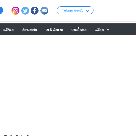
Telugu తెలుగు
వినోదం
పంచాంగం
రాశి ఫలాలు
రాజకీయం
అనేకం