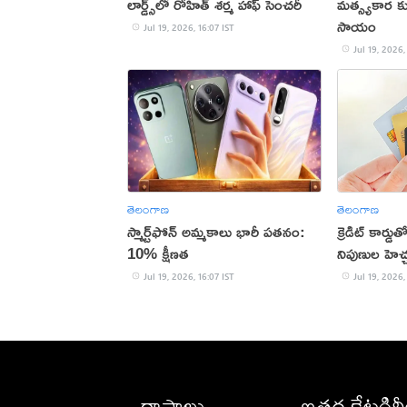
లార్డ్స్‌లో రోహిత్ శర్మ హాఫ్ సెంచరీ
మత్స్యకార కు
సాయం
Jul 19, 2026, 16:07 IST
Jul 19, 2026,
తెలంగాణ
తెలంగాణ
స్మార్ట్‌ఫోన్ అమ్మకాలు భారీ పతనం:
క్రెడిట్ కార్
10% క్షీణత
నిపుణుల హెచ్
Jul 19, 2026, 16:07 IST
Jul 19, 2026,
రాష్ట్రాలు
ఇతర కేటగిర