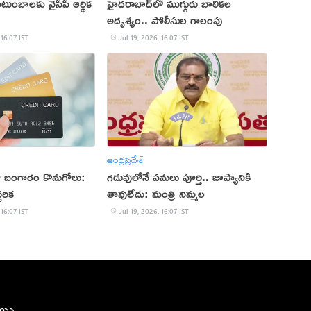
టుంబాలకు వైసీపీ ఆర్థిక
హైదరాబాద్‌లో ముగ్గురు బాలికల
అదృశ్యం.. పోలీసుల గాలంపు
 16:07 IST
Jul 19, 2026, 16:07 IST
ఆంధ్రప్రదేశ్
డుతో బంగారం కొనుగోలు:
గడువులోనే పనులు పూర్తి.. జాప్యానికి
చరిక
తావులేదు: మంత్రి నిమ్మల
 16:07 IST
Jul 19, 2026, 16:07 IST
ీలు