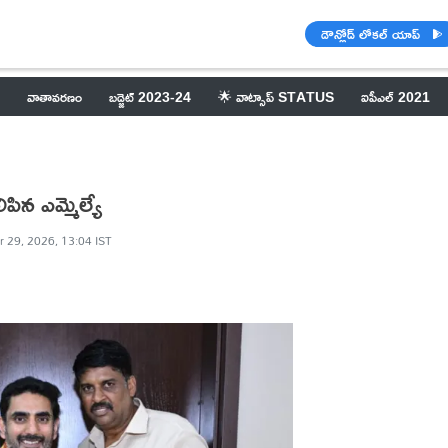
డౌన్లోడ్ లోకల్ యాప్
వాతావరణం
బడ్జెట్ 2023-24
🌟 వాట్సాప్ STATUS
ఐపీఎల్ 2021
పిన ఎమ్మెల్యే
r 29, 2026, 13:04 IST