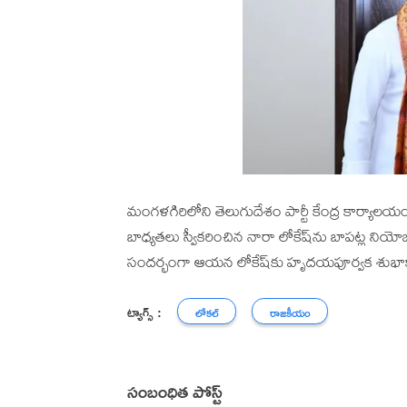
మంగళగిరిలోని తెలుగుదేశం పార్టీ కేంద్ర కార్యాలయం
బాధ్యతలు స్వీకరించిన నారా లోకేష్‌ను బాపట్ల నియో
సందర్భంగా ఆయన లోకేష్‌కు హృదయపూర్వక శుభాకా
ట్యాగ్స్ :
లోకల్
రాజకీయం
సంబంధిత పోస్ట్