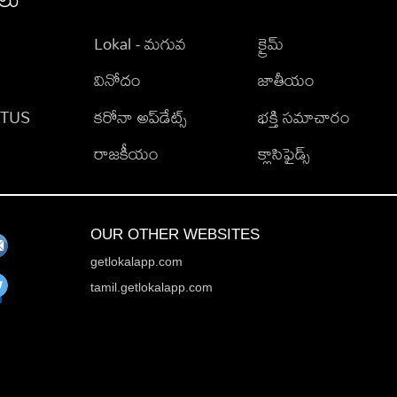
Lokal - మగువ
క్రైమ్
వినోదం
జాతీయం
TATUS
కరోనా అప్‌డేట్స్
భక్తి సమాచారం
రాజకీయం
క్లాసిఫైడ్స్
OUR OTHER WEBSITES
getlokalapp.com
tamil.getlokalapp.com