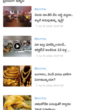
ట్రెండింగ్ న్యూస్
తెలంగాణ
నెలకు రూ.80 వేల అద్దె వచ్చినా..
క్యాబ్ నడుపుతున్న వ్యక్తి!
Jul 19, 2026, 15:07 IST
తెలంగాణ
మా ఇల్లు మాకిప్పించండి..
కలెక్టర్‌నే నిలదీసిన 13 ఏళ్ల
బాలుడు!
Jul 19, 2026, 13:07 IST
తెలంగాణ
బంగారం, వెండి ధరలు భారీగా
పెరగనున్నాయా?
Jul 19, 2026, 09:07 IST
తెలంగాణ
నాటుకోడిని పసుపుతో కాల్చడం
వెనుక రహస్యాలు