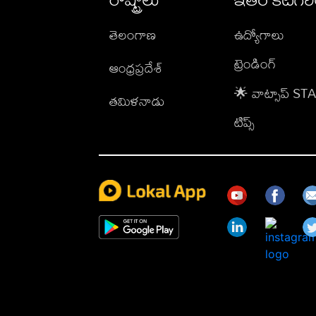
తెలంగాణ
ఉద్యోగాలు
ట్రెండింగ్
ఆంధ్రప్రదేశ్
🌟 వాట్సాప్ S
తమిళనాడు
టిప్స్