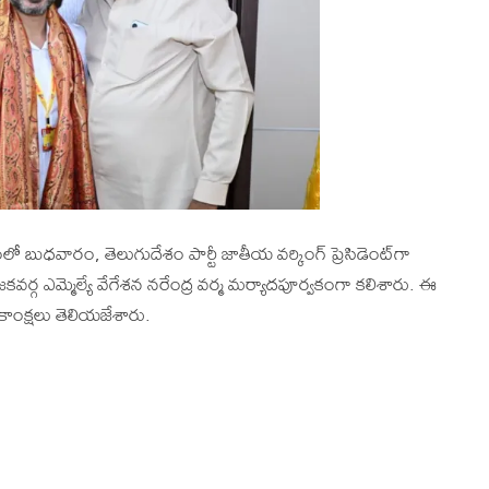
లో బుధవారం, తెలుగుదేశం పార్టీ జాతీయ వర్కింగ్ ప్రెసిడెంట్‌గా
జకవర్గ ఎమ్మెల్యే వేగేశన నరేంద్ర వర్మ మర్యాదపూర్వకంగా కలిశారు. ఈ
ంక్షలు తెలియజేశారు.