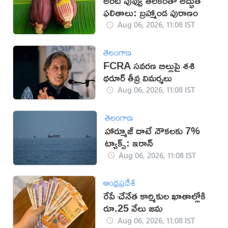
అరటి పువ్వు తిలకంతో అద్భుత
ఫలితాలు: బ్రహ్మాండ పురాణం
Aug 06, 2026, 11:08 IST
తెలంగాణ
FCRA సవరణ బిల్లుపై శశి
థరూర్ తీవ్ర విమర్శలు
Aug 06, 2026, 11:08 IST
తెలంగాణ
హార్మూజ్ దాటే నౌకలకు 7%
ట్యాక్స్: ఇరాన్
Aug 06, 2026, 11:08 IST
ఆంధ్రప్రదేశ్
రేపే చేనేత కార్మికుల ఖాతాల్లోకి
రూ.25 వేలు జమ
Aug 06, 2026, 11:08 IST