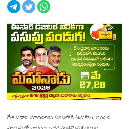
దేశ ప్రధాని సూచనలను పరిధిలోకి తీసుకొని, ఇంధన
పొదుపులో భాగంగా ఆదర్శవంతమైన నిర్ణయం