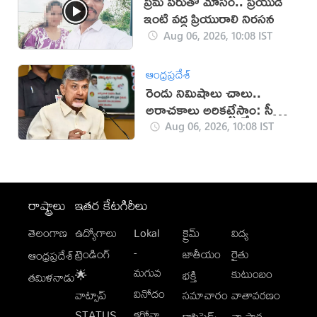
ప్రేమ పేరుతో మోసం.. ప్రియుడి
ఇంటి వద్ద ప్రియురాలి నిరసన
Aug 06, 2026, 10:08 IST
ఆంధ్రప్రదేశ్
రెండు నిమిషాలు చాలు..
అరాచకాలు అరికట్టేస్తాం: సీఎం
చంద్రబాబు
Aug 06, 2026, 10:08 IST
రాష్ట్రాలు
ఇతర కేటగిరీలు
తెలంగాణ
ఉద్యోగాలు
Lokal
క్రైమ్
విద్య
-
ట్రెండింగ్
జాతీయం
రైతు
ఆంధ్రప్రదేశ్
మగువ
కుటుంబం
🌟
భక్తి
తమిళనాడు
వినోదం
వాట్సాప్
సమాచారం
వాతావరణం
STATUS
కరోనా
క్లాసిఫైడ్స్
వ్యాపార