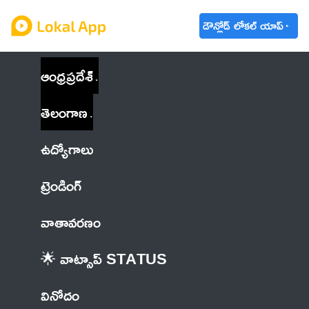
డౌన్లోడ్ లోకల్ యాప్
ఆంధ్రప్రదేశ్
తెలంగాణ
ఉద్యోగాలు
ట్రెండింగ్
వాతావరణం
🌟 వాట్సాప్ STATUS
వినోదం