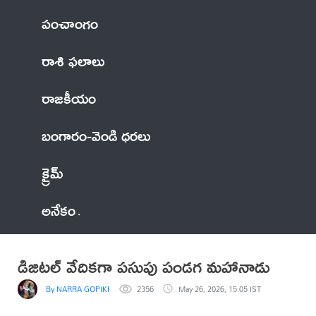
పంచాంగం
రాశి ఫలాలు
రాజకీయం
బంగారం-వెండి ధరలు
క్రైమ్
అనేకం
డిజిటల్ వేదికగా పసుపు పండగ మహానాడు
By NARRA GOPIKRISHNA
2356
May 26, 2026, 15:05 IST