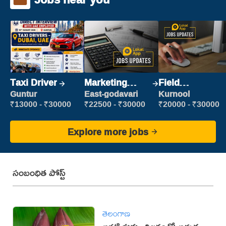
Taxi Driver
Marketing
Field
Executive
Marketing
Guntur
East-godavari
Kurnool
Executive
₹13000 - ₹30000
₹22500 - ₹30000
₹20000 - ₹30000
Explore more jobs
సంబంధిత పోస్ట్
తెలంగాణ