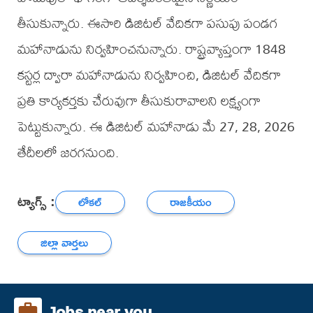
తీసుకున్నారు. ఈసారి డిజిటల్ వేదికగా పసుపు పండగ
మహానాడును నిర్వహించనున్నారు. రాష్ట్రవ్యాప్తంగా 1848
కస్టర్ల ద్వారా మహానాడును నిర్వహించి, డిజిటల్ వేదికగా
ప్రతి కార్యకర్తకు చేరువుగా తీసుకురావాలని లక్ష్యంగా
పెట్టుకున్నారు. ఈ డిజిటల్ మహానాడు మే 27, 28, 2026
తేదీలలో జరగనుంది.
ట్యాగ్స్ :
లోకల్
రాజకీయం
జిల్లా వార్తలు
Jobs near you