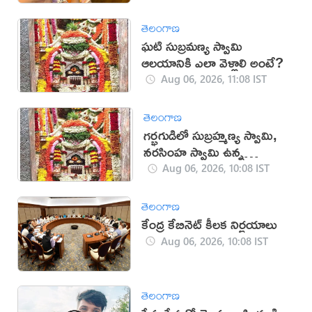
తెలంగాణ
ఘటి సుబ్రమణ్య స్వామి
ఆలయానికి ఎలా వెళ్లాలి అంటే?
Aug 06, 2026, 11:08 IST
తెలంగాణ
గర్భగుడిలో సుబ్రహ్మణ్య స్వామి,
నరసింహ స్వామి ఉన్న
దేవాలయం ఇదే
Aug 06, 2026, 10:08 IST
తెలంగాణ
కేంద్ర కేబినెట్ కీలక నిర్ణయాలు
Aug 06, 2026, 10:08 IST
తెలంగాణ