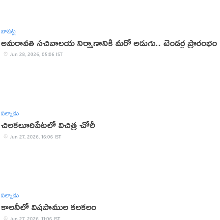
బాపట్ల
అమరావతి సచివాలయ నిర్మాణానికి మరో అడుగు.. టెండర్ల ప్రారంభం
Jun 28, 2026, 05:06 IST
పల్నాడు
చిలకలూరిపేటలో విచిత్ర చోరీ
Jun 27, 2026, 16:06 IST
పల్నాడు
కాలనీలో విషపాముల కలకలం
Jun 27, 2026, 11:06 IST