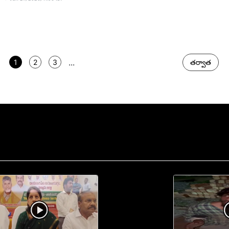
...
1
2
3
తర్వాత