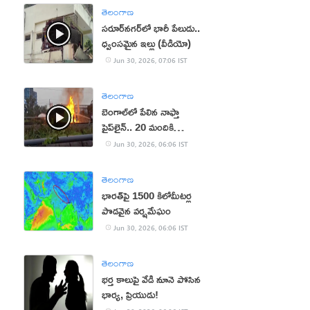
తెలంగాణ
సరూర్‌నగర్‌లో భారీ పేలుడు..
ధ్వంసమైన ఇల్లు (వీడియో)
Jun 30, 2026, 07:06 IST
తెలంగాణ
బెంగాల్‌లో పేలిన నాఫ్తా
పైప్‌లైన్‌.. 20 మందికి
గాయాలు
Jun 30, 2026, 06:06 IST
తెలంగాణ
భారత్‌పై 1500 కిలోమీటర్ల
పొడవైన వర్షమేఘం
Jun 30, 2026, 06:06 IST
తెలంగాణ
భర్త కాలుపై వేడి నూనె పోసిన
భార్య, ప్రియుడు!