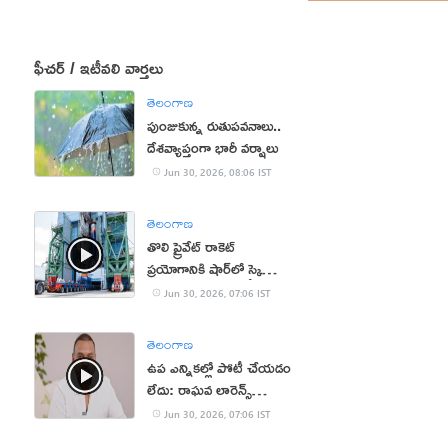
ఫీచర్ / ఇటీవలి వార్తలు
తెలంగాణ
పుంజుకున్న రుతుపవనాలు..
దేశవ్యాప్తంగా భారీ వర్షాలు
Jun 30, 2026, 08:06 IST
తెలంగాణ
తొలి ప్రైవేట్‌ రాకెట్‌
ప్రయోగానికి షార్‌లో స్కైరూట్‌
ఏర్పాట్లు
Jun 30, 2026, 07:06 IST
తెలంగాణ
ఉప ఎన్నికల్లో పోటీ చేయడం
లేదు: రాఘవ లారెన్స్
(వీడియో)
Jun 30, 2026, 07:06 IST