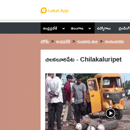
ఆంధ్రప్రదేశ్
తెలంగాణ
ఉద్యోగాలు
ట్రెండింగ్
హోమ్
ఆంధ్రప్రదేశ్
గుంటూరు జిల్లా
చిలకలూరిపేట
చిలకలూరిపేట - Chilakaluripet