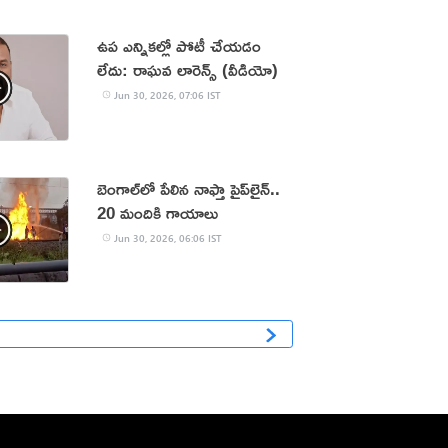
ఉప ఎన్నికల్లో పోటీ చేయడం
లేదు: రాఘవ లారెన్స్ (వీడియో)
Jun 30, 2026, 07:06 IST
బెంగాల్‌లో పేలిన నాఫ్తా పైప్‌లైన్‌..
20 మందికి గాయాలు
Jun 30, 2026, 06:06 IST