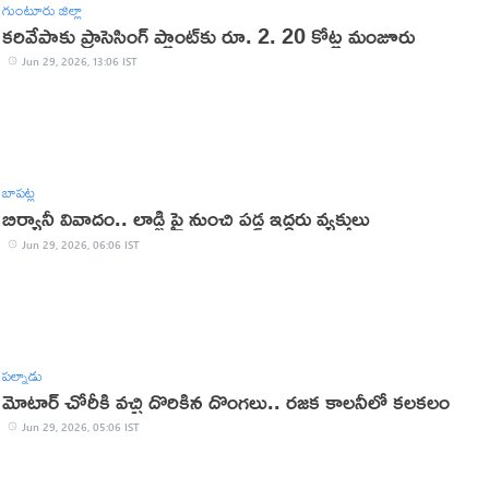
గుంటూరు జిల్లా
కరివేపాకు ప్రాసెసింగ్ ప్లాంట్‌కు రూ. 2. 20 కోట్ల మంజూరు
Jun 29, 2026, 13:06 IST
బాపట్ల
బిర్యానీ వివాదం.. లాడ్జి పై నుంచి పడ్డ ఇద్దరు వ్యక్తులు
Jun 29, 2026, 06:06 IST
పల్నాడు
మోటార్ చోరీకి వచ్చి దొరికిన దొంగలు.. రజక కాలనీలో కలకలం
Jun 29, 2026, 05:06 IST