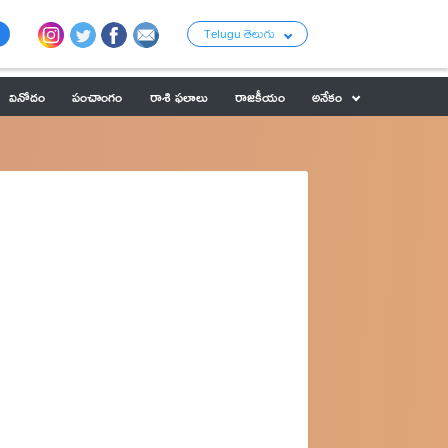
Telugu తెలుగు
వినోదం
పంచాంగం
రాశి ఫలాలు
రాజకీయం
అనేకం