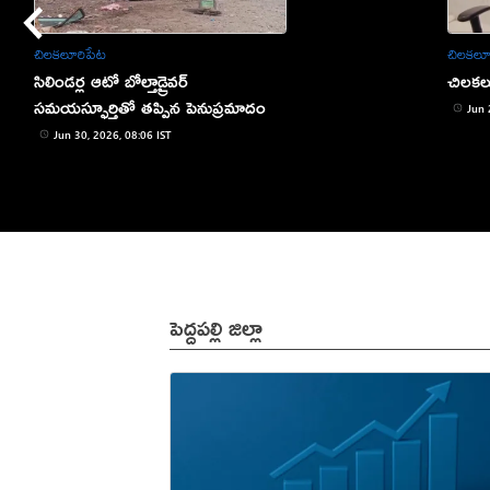
చిలకలూరిపేట
చిలకలూ
సిలిండర్ల ఆటో బోల్తాడ్రైవర్
చిలకలూ
సమయస్ఫూర్తితో తప్పిన పెనుప్రమాదం
Jun 
Jun 30, 2026, 08:06 IST
పెద్దపల్లి జిల్లా