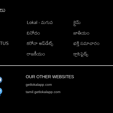
ీలు
Lokal - మగువ
క్రైమ్
వినోదం
జాతీయం
TATUS
కరోనా అప్‌డేట్స్
భక్తి సమాచారం
రాజకీయం
క్లాసిఫైడ్స్
OUR OTHER WEBSITES
getlokalapp.com
tamil.getlokalapp.com