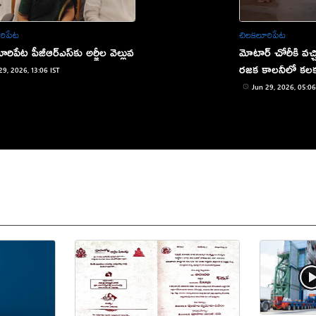
రిపేట
చిలకలూరిపేట
రిపేట పీజీఆర్ఎస్‌కు అర్జీల వెల్లువ
మోటార్ చోరీకి వచ్
రజక కాలనీలో కల
29, 2026, 13:06 IST
Jun 29, 2026, 05:06