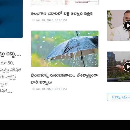
తెలంగాణ యాసలో పెళ్లి ఆహ్వాన పత్రిక
Jun 30, 2026, 08:06 IST
 రద్దు
 రూ.50,
్నట్లు సోషల్
పుంజుకున్న రుతుపవనాలు.. దేశవ్యాప్తంగా
ఈ వార్తపై
భారీ వర్షాలు
ర్తిగా
సోషల్
Jun 30, 2026, 08:06 IST
మరిన్ని కథలు
ను నమ్మవద్దని
్వం లేదా
ణయం