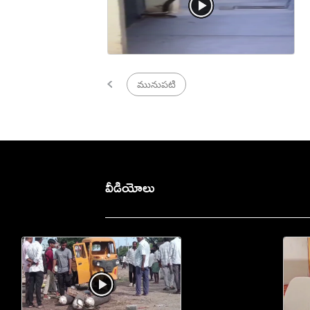
మునుపటి
వీడియోలు