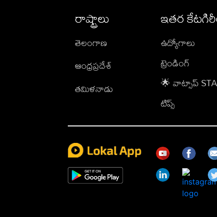
రాష్ట్రాలు
ఇతర కేటగిర
తెలంగాణ
ఉద్యోగాలు
ట్రెండింగ్
ఆంధ్రప్రదేశ్
🌟 వాట్సాప్ S
తమిళనాడు
టిప్స్