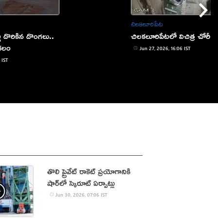
చిలకలూరిపేట
చి దొరికిన దొంగలు..
చిలకలూరిపేటలో విచిత్ర చోరీ
కలం
Jun 27, 2026, 16:06 IST
 IST
తొలి ప్రైవేట్‌ రాకెట్‌ ప్రయోగానికి
షార్‌లో స్కైరూట్‌ ఏర్పాట్లు
Jun 30, 2026, 07:06 IST