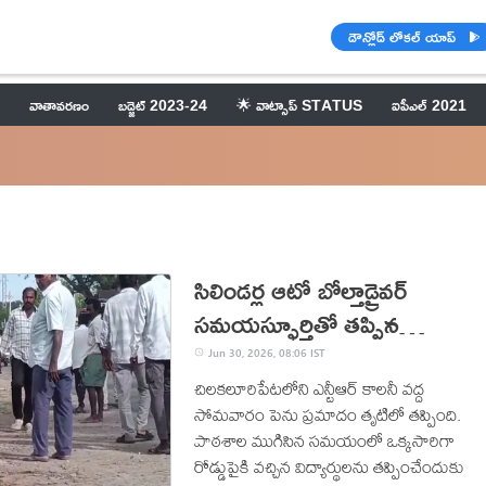
డౌన్లోడ్ లోకల్ యాప్
వాతావరణం
బడ్జెట్ 2023-24
🌟 వాట్సాప్ STATUS
ఐపీఎల్ 2021
సిలిండర్ల ఆటో బోల్తాడ్రైవర్
సమయస్ఫూర్తితో తప్పిన
పెనుప్రమాదం
Jun 30, 2026, 08:06 IST
చిలకలూరిపేటలోని ఎన్టీఆర్ కాలనీ వద్ద
సోమవారం పెను ప్రమాదం తృటిలో తప్పింది.
పాఠశాల ముగిసిన సమయంలో ఒక్కసారిగా
రోడ్డుపైకి వచ్చిన విద్యార్థులను తప్పించేందుకు