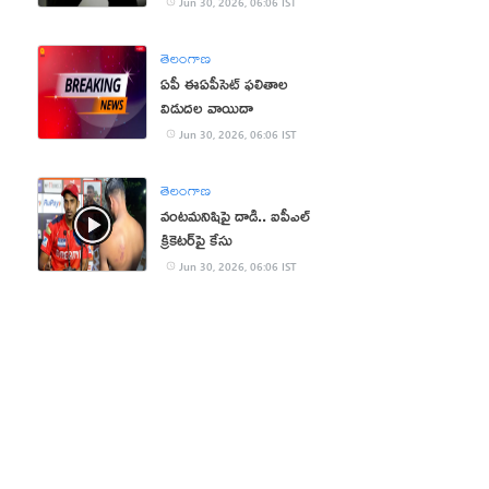
Jun 30, 2026, 06:06 IST
తెలంగాణ
ఏపీ ఈఏపీసెట్‌ ఫలితాల
విడుదల వాయిదా
Jun 30, 2026, 06:06 IST
తెలంగాణ
వంటమనిషిపై దాడి.. ఐపీఎల్‌
క్రికెటర్‌పై కేసు
Jun 30, 2026, 06:06 IST