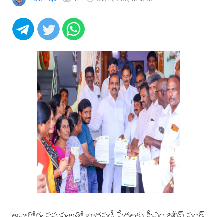
అనారోగ్య సమస్యలతో బాధపడే పేదలకు సీఎం రిలీఫ్ ఫండ్