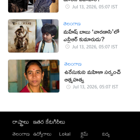
Jul 13, 2026, 05:07 IST
తెలంగాణ
మహేష్ బాబు ‘వారణాసి’లో
ఎన్టీఆర్ కుమారుడు?
Jul 13, 2026, 05:07 IST
తెలంగాణ
ఉరేసుకుని మహిళా సర్పంచ్
ఆత్మహత్య
Jul 13, 2026, 05:07 IST
రాష్ట్రాలు
ఇతర కేటగిరీలు
తెలంగాణ
ఉద్యోగాలు
Lokal
క్రైమ్
విద్య