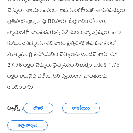
చెక్కులు సాయం వరంలా ఆదుకుంటోందని శాసనసభ్యులు
ప్రత్తిపాటి పుల్లారావు తెలిపారు. దీర్ఘకాలిక రోగాలు,
వ్యాధులతో బాధపడుతున్న 32 మంది వ్యాధిగ్రస్తులు, వారి
కుటుంబసభ్యులకు శనివారం ప్రత్తిపాటి తన నివాసంలో
ముఖ్యమంత్రి సహాయనిధి చెక్కులను అందచేశారు. రూ.
27.76 లక్షల చెక్కులు వైద్యసేవల నిమిత్తం ఒకరికి 1.75
లక్షల విలువైన ఎల్.ఓ.సీని స్వయంగా బాధితులకు
అందించారు.
ట్యాగ్స్ :
లోకల్
రాజకీయం
జిల్లా వార్తలు