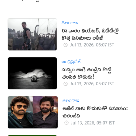
తెలంగాణ
ఈ వారం థియేటర్, ఓటీటీల్లో
కొత్త సినిమాలు రిలీజ్
Jul 13, 2026, 06:07 IST
ఆంధ్రప్రదేశ్
మద్యం తాగి తండ్రిని కొట్టి
చంపిన కొడుకు!
Jul 13, 2026, 05:07 IST
తెలంగాణ
అఖిల్‌ నాకు కొడుకుతో సమానం:
చిరంజీవి
Jul 13, 2026, 05:07 IST