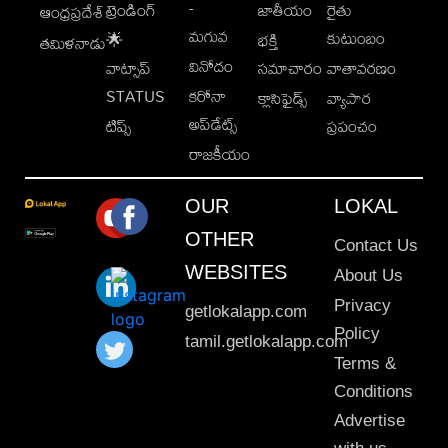
-
ట్రెండింగ్
జాతీయం
రైతు
ఆంధ్రప్రదేశ్
మగువ
కుటుంబం
🌟
భక్తి
తమిళనాడు
వినోదం
వాట్సాప్
సమాచారం
వాతావరణం
STATUS
కరోనా
క్లాసిఫైడ్స్
వ్యాపార
అప్‌డేట్స్
టిప్స్
ప్రపంచం
రాజకీయం
OUR
LOKAL
OTHER
Contact Us
WEBSITES
About Us
Privacy
getlokalapp.com
Policy
tamil.getlokalapp.com
Terms &
Conditions
Advertise