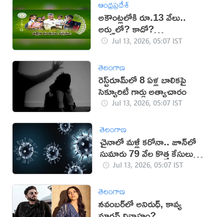
ఆంధ్రప్రదేశ్
అకౌంట్లలోకి రూ.13 వేలు..
అర్హులో? కాదో?
తెలుసుకోండిలా..
Jul 13, 2026, 05:07 IST
తెలంగాణ
రెస్ట్‌రూమ్‌లో 8 ఏళ్ల బాలికపై
సెక్యూరిటీ గార్డు అత్యాచారం
Jul 13, 2026, 05:07 IST
తెలంగాణ
చైనాలో మళ్లీ కరోనా.. జూన్‌లో
సుమారు 79 వేల కొత్త కేసులు
నమోదు
Jul 13, 2026, 05:07 IST
తెలంగాణ
నవంబర్‌లో అనిరుధ్, కావ్య
మారన్ వివాహం?