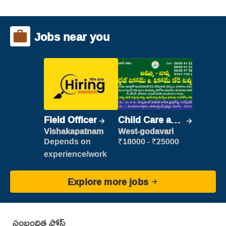
Jobs near you
Field Officer
Child Care and
Patient care
Vishakapatnam
West-godavari
Depends on
₹18000 - ₹25000
experience/work
Explore more jobs
సంబంధిత పోస్ట్