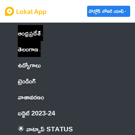
డౌన్లోడ్ లోకల్ యాప్
ఆంధ్రప్రదేశ్
తెలంగాణ
ఉద్యోగాలు
ట్రెండింగ్
వాతావరణం
బడ్జెట్ 2023-24
🌟 వాట్సాప్ STATUS