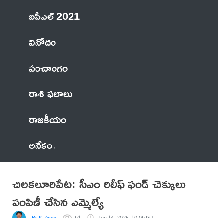
ఐపీఎల్ 2021
వినోదం
పంచాంగం
రాశి ఫలాలు
రాజకీయం
అనేకం
చిలకలూరిపేట: సీఎం రిలీఫ్ ఫండ్ చెక్కులు
పంపిణీ చేసిన ఎమ్మెల్యే
By K. Gopi
61
Jun 14, 2025, 10:06 IST