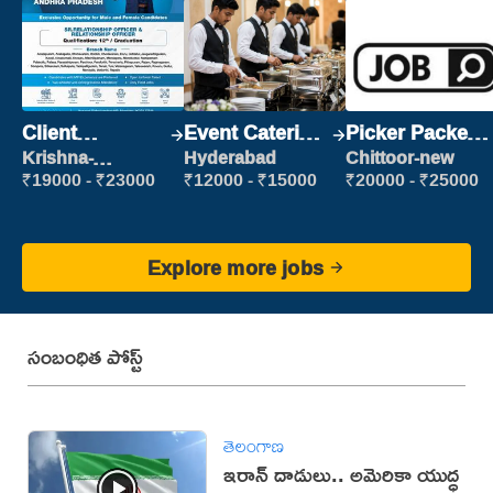
Client
Event Catering
Picker Packer
Relationship
Staff
(Picking &
Krishna-
Hyderabad
Chittoor-new
vijayawada
Executive
Packing)
₹19000 - ₹23000
₹12000 - ₹15000
₹20000 - ₹25000
Explore more jobs
సంబంధిత పోస్ట్
తెలంగాణ
ఇరాన్‌ దాడులు.. అమెరికా యుద్ధ