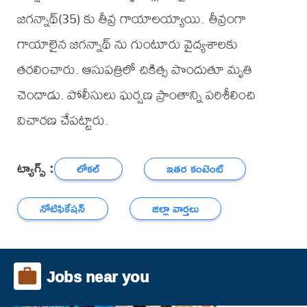
జగన్నాథ్(35) కు తీవ్ర గాయాలయ్యాయి. తీవ్రంగా
గాయాలైన జగన్నాథ్ ను గుంటూరు వైద్యశాలకు
తరలించారు. ఆసుపత్రిలో చికిత్స పొందుతూ మృతి
చెందాడు. పోలీసులు ఘర్షణ ప్రాంతాన్ని పరిశీలించి
విచారణ చేపట్టారు.
ట్యాగ్స్ :
లోకల్
ఇతర కంటెంట్
నోటిఫికేషన్
జిల్లా వార్తలు
Jobs near you