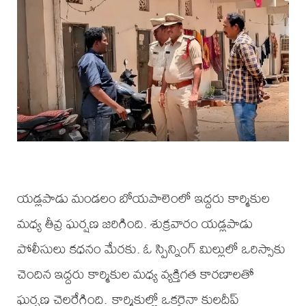
యడ్లపాడు మండలం బోయపాలెంలో ఇద్దరు కార్మికుల
మధ్య తీవ్ర ఘర్షణ జరిగింది. శుక్రవారం యడ్లపాడు
పోలీసులు కధనం మేరకు. ఓ స్పిన్నింగ్ మిల్లులో ఒరిస్సాకు
చెందిన ఇద్దరు కార్మికుల మధ్య వ్యక్తిగత కారణాలతో
ఘర్షణ చెలరేగింది. కార్మికుల్లో ఒకరైనా కులదీప్