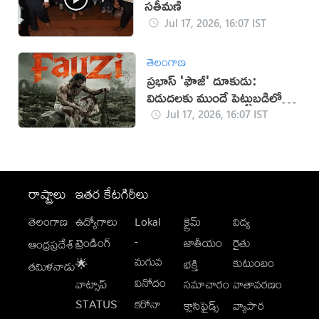
సతీమణి
Jul 17, 2026, 16:07 IST
తెలంగాణ
ప్రభాస్ 'ఫౌజీ' దూకుడు:
విడుదలకు ముందే పెట్టుబడిలో
సగం రికవరీ!
Jul 17, 2026, 16:07 IST
రాష్ట్రాలు
ఇతర కేటగిరీలు
తెలంగాణ
ఉద్యోగాలు
Lokal
క్రైమ్
విద్య
-
ట్రెండింగ్
జాతీయం
రైతు
ఆంధ్రప్రదేశ్
మగువ
కుటుంబం
🌟
భక్తి
తమిళనాడు
వినోదం
వాట్సాప్
సమాచారం
వాతావరణం
STATUS
కరోనా
క్లాసిఫైడ్స్
వ్యాపార