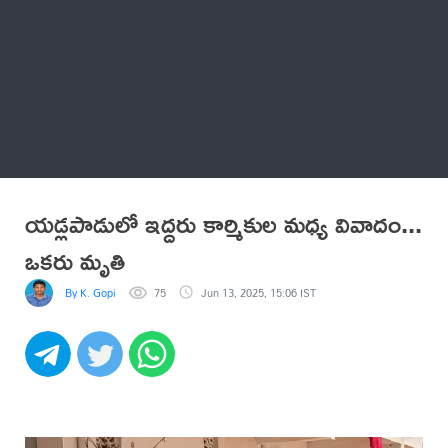
Thatstelugu
బిగ్ బాస్
అనేకం
యడ్లపాడులో ఇద్దరు కార్మికుల మధ్య వివాదం...
ఒకరు మృతి
By K. Gopi
75
Jun 13, 2025, 15:06 IST