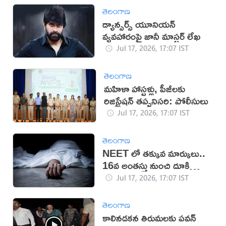
తెలంగాణ
డ్యాన్సర్స్ యూనియన్
వ్యవహారంపై జానీ మాస్టర్ లేఖ
Jul 17, 2026, 17:07 IST
తెలంగాణ
మహిళా హాస్టళ్లు, పీజీలకు
రిజిస్ట్రేషన్ తప్పనిసరి: పోలీసులు
Jul 17, 2026, 17:07 IST
తెలంగాణ
NEET లో తక్కువ మార్కులు..
16వ అంతస్తు నుంచి దూకి
ఆత్మహత్య
Jul 17, 2026, 17:07 IST
తెలంగాణ
కాలినడకన తిరుమలకు పవన్‌