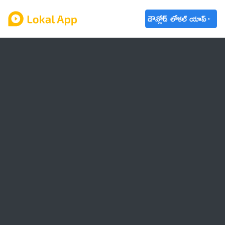
డౌన్లోడ్ లోకల్ యాప్
ఆంధ్రప్రదేశ్
తెలంగాణ
ఉద్యోగాలు
ట్రెండింగ్
వాతావరణం
బడ్జెట్ 2023-24
🌟 వాట్సాప్ STATUS