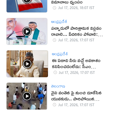
విమానాలు ధ్వంసం
Jul 17, 2026, 18:07 IST
ఆంధ్రప్రదేశ్
పల్నాడులో పారిశ్రామిక విప్లవం
రావాలి... పేదరికం పోవాలి:
చంద్రబాబు
Jul 17, 2026, 17:07 IST
ఆంధ్రప్రదేశ్
ఈ ఏడాది నీరు వచ్చే అవకాశం
కనిపించడంలేదు: సీఎం
చంద్రబాబు
Jul 17, 2026, 17:07 IST
తెలంగాణ
నైని వంతెన పై నుంచి దూకేసిన
యువకుడు.. పారిపోయిన
యువతి!
Jul 17, 2026, 17:07 IST