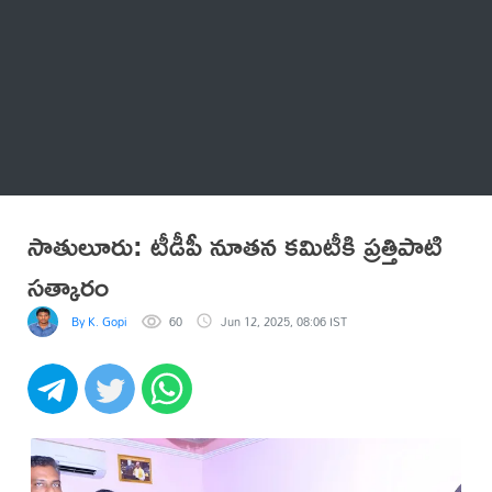
Thatstelugu
బిగ్ బాస్
అనేకం
సాతులూరు: టీడీపీ నూతన కమిటీకి ప్రత్తిపాటి
సత్కారం
By K. Gopi
60
Jun 12, 2025, 08:06 IST