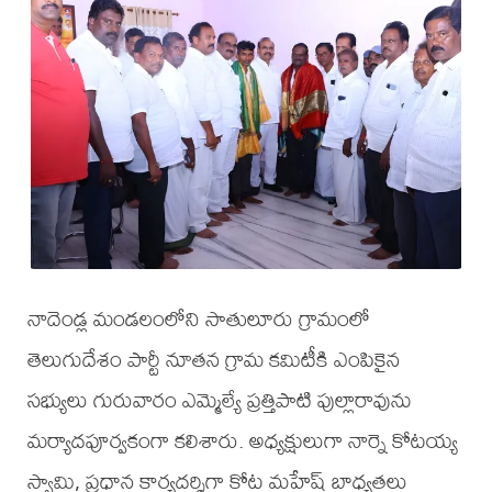
నాదెండ్ల మండలంలోని సాతులూరు గ్రామంలో
తెలుగుదేశం పార్టీ నూతన గ్రామ కమిటీకి ఎంపికైన
సభ్యులు గురువారం ఎమ్మెల్యే ప్రత్తిపాటి పుల్లారావును
మర్యాదపూర్వకంగా కలిశారు. అధ్యక్షులుగా నార్నె కోటయ్య
స్వామి, ప్రధాన కార్యదర్శిగా కోట మహేష్ బాధ్యతలు