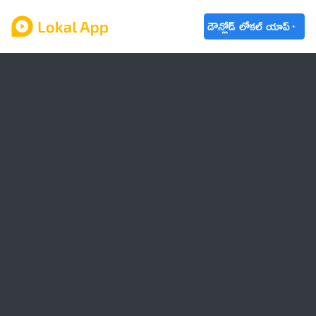
డౌన్లోడ్ లోకల్ యాప్
ఆంధ్రప్రదేశ్
తెలంగాణ
ఉద్యోగాలు
ట్రెండింగ్
వాతావరణం
బడ్జెట్ 2023-24
🌟 వాట్సాప్ STATUS