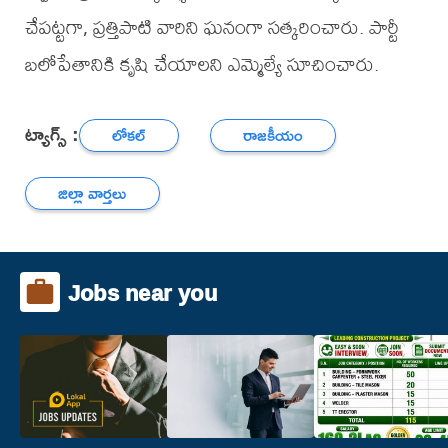
చేపట్టగా, ప్రత్తిపాటి వారిని ఘనంగా సత్కరించారు. పార్టీ
బలోపేతానికి కృషి చేయాలని ఎమ్మెల్యే సూచించారు.
ట్యాగ్స్ :
లోకల్
రాజకీయం
జిల్లా వార్తలు
Jobs near you