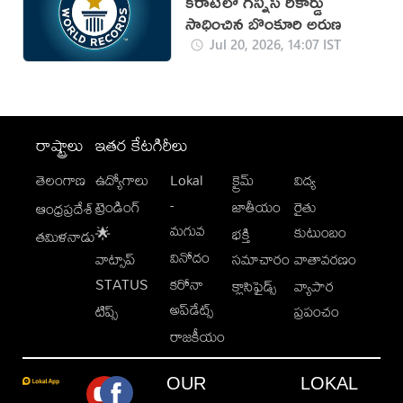
కరాటేలో గిన్నిస్ రికార్డు
సాధించిన బొంకూరి అరుణ
Jul 20, 2026, 14:07 IST
రాష్ట్రాలు
ఇతర కేటగిరీలు
తెలంగాణ
ఉద్యోగాలు
Lokal
క్రైమ్
విద్య
-
ట్రెండింగ్
జాతీయం
రైతు
ఆంధ్రప్రదేశ్
మగువ
కుటుంబం
🌟
భక్తి
తమిళనాడు
వినోదం
వాట్సాప్
సమాచారం
వాతావరణం
STATUS
కరోనా
క్లాసిఫైడ్స్
వ్యాపార
అప్‌డేట్స్
టిప్స్
ప్రపంచం
రాజకీయం
OUR
LOKAL