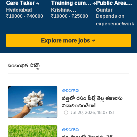
Care Taker
Training cum
Public Area
Placement
Cleaner
Hyderabad
Krishna-
Guntur
vijayawada
₹19000 - ₹40000
₹10000 - ₹25000
Depends on
experience/work
Explore more jobs
సంబంధిత పోస్ట్
తెలంగాణ
పత్తిలో రసం పీల్చే తెల్ల ఈగలను
నివారించండిలా!
Jul 20, 2026, 18:07 IST
తెలంగాణ
వరి సాగులో తెగుళ్లకు చెక్