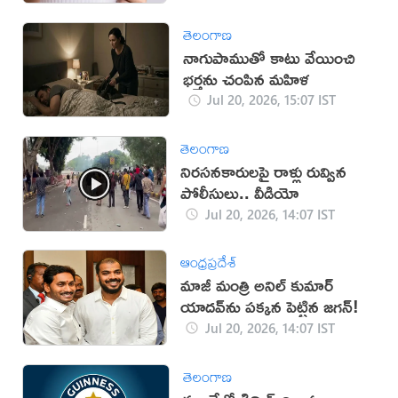
తెలంగాణ
నాగుపాముతో కాటు వేయించి
భర్తను చంపిన మహిళ
Jul 20, 2026, 15:07 IST
తెలంగాణ
నిరసనకారులపై రాళ్లు రువ్విన
పోలీసులు.. వీడియో
Jul 20, 2026, 14:07 IST
ఆంధ్రప్రదేశ్
మాజీ మంత్రి అనిల్ కుమార్
యాదవ్‌ను పక్కన పెట్టిన జగన్!
Jul 20, 2026, 14:07 IST
తెలంగాణ