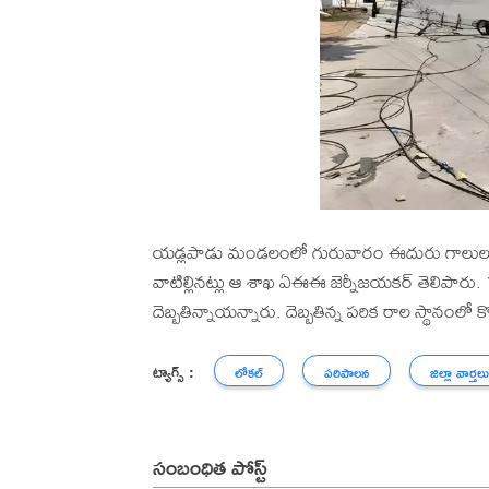
యడ్లపాడు మండలంలో గురువారం ఈదురు గాలులతోపాటు
వాటిల్లినట్లు ఆ శాఖ ఏఈఈ జెర్నీజయకర్ తెలిపారు. 15
దెబ్బతిన్నాయన్నారు. దెబ్బతిన్న పరిక రాల స్థానంలో 
ట్యాగ్స్ :
లోకల్
పరిపాలన
జిల్లా వార్తల
సంబంధిత పోస్ట్