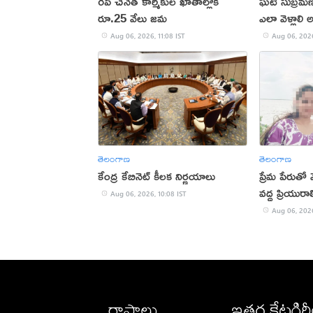
రేపే చేనేత కార్మికుల ఖాతాల్లోకి
ఘటి సుబ్రమణ
రూ.25 వేలు జమ
ఎలా వెళ్లాలి
Aug 06, 2026, 11:08 IST
Aug 06, 2026
తెలంగాణ
తెలంగాణ
కేంద్ర కేబినెట్ కీలక నిర్ణయాలు
ప్రేమ పేరుతో
వద్ద ప్రియుర
Aug 06, 2026, 10:08 IST
Aug 06, 2026
రాష్ట్రాలు
ఇతర కేటగిర