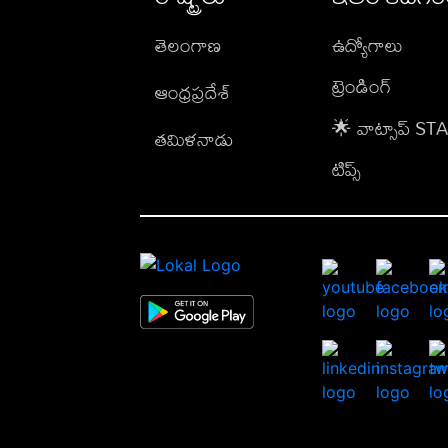
తెలంగాణ
ఉద్యోగాలు
ట్రెండింగ్
ఆంధ్రప్రదేశ్
🌟 వాట్సాప్ S
తమిళనాడు
టిప్స్