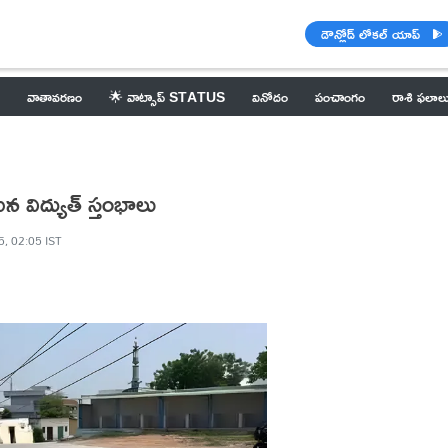
డౌన్లోడ్ లోకల్ యాప్
వాతావరణం
🌟 వాట్సాప్ STATUS
వినోదం
పంచాంగం
రాశి ఫలాల
విద్యుత్ స్తంభాలు
, 02:05 IST