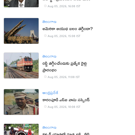
Aug 05, 2026, 16:08 IST
తెలంగాణ
అమెరికా ఆయుధ బలం తగ్గిందా?
Aug 05, 2026, 15:08 IST
తెలంగాణ
రద్దీ తగ్గించేందుకు ప్రత్యేక రైళ్లు
ప్రారంభం
Aug 05, 2026, 11:08 IST
ఆంధ్రప్రదేశ్
కారంపూడి ఎస్ఐ వాసు స‌స్పెండ్‌
Aug 05, 2026, 10:08 IST
తెలంగాణ
కన్వర్ యాత్రలో మాతృభక్తి.. 60