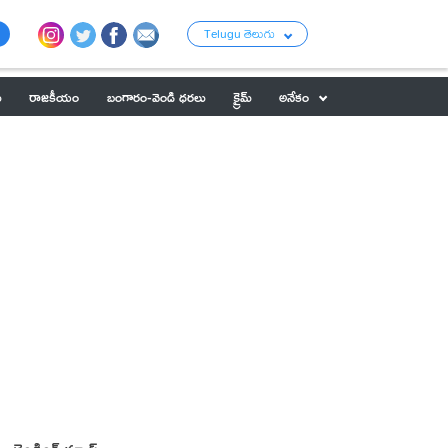
Telugu తెలుగు
ు
రాజకీయం
బంగారం-వెండి ధరలు
క్రైమ్
అనేకం