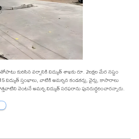
 కురిసిన వర్షానికి విద్యుత్ శాఖకు రూ. 2లక్షల మేర నష్టం
 విద్యుత్ స్తంభాలు, వాటికి అమర్చిన కండకర్లు, వైర్లు, కాసారాలు
కొత్తవాటిని వెంటనే అమర్చి విద్యుత్ సరఫరాను పునరుద్ధరించారన్నారు.
ు