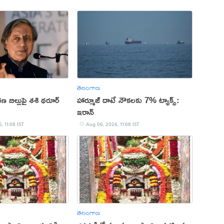
తెలంగాణ
ిల్లుపై శశి థరూర్
హార్మూజ్ దాటే నౌకలకు 7% ట్యాక్స్:
ఇరాన్
, 11:08 IST
Aug 06, 2026, 11:08 IST
తెలంగాణ