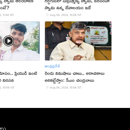
్య స్వామి ఆలయానికి
గర్భగుడిలో సుబ్రహ్మణ్య స్వామి, నరసింహ
 అంటే?
స్వామి ఉన్న దేవాలయం ఇదే
, 11:08 IST
Aug 06, 2026, 10:08 IST
ఆంధ్రప్రదేశ్
 మోసం.. ప్రియుడి ఇంటి
రెండు నిమిషాలు చాలు.. అరాచకాలు
ాలి నిరసన
అరికట్టేస్తాం: సీఎం చంద్రబాబు
, 10:08 IST
Aug 06, 2026, 10:08 IST
ీలు