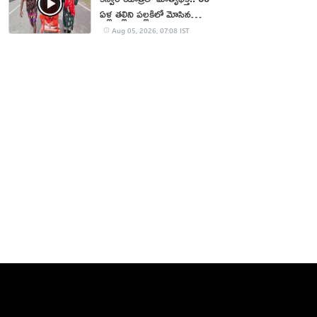
ఏళ్ల తల్లిని పల్లకిలో మోసిన
కొడుకు, కోడలు!
Aug 05, 2026, 07:08 IST