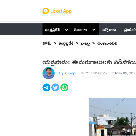
ఆంధ్రప్రదేశ్
తెలంగాణ
ఉద్యోగాలు
ట్రెండింగ్
హోమ్
ఆంధ్రప్రదేశ్
బాపట్ల
చిలకలూరిపేట
యడ్లపాడు: ఈదురుగాలులకు పడిపోయిన 
By K. Gopi
75
చూసినవారు
May 09, 2025