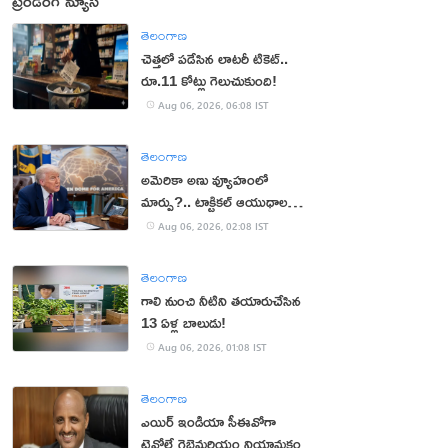
ట్రెండింగ్ న్యూస్
తెలంగాణ
చెత్తలో పడేసిన లాటరీ టికెట్..
రూ.11 కోట్లు గెలుచుకుంది!
Aug 06, 2026, 06:08 IST
తెలంగాణ
అమెరికా అణు వ్యూహంలో
మార్పు?.. టాక్టికల్ ఆయుధాలకు
ప్రాధాన్యం!
Aug 06, 2026, 02:08 IST
తెలంగాణ
గాలి నుంచి నీటిని తయారుచేసిన
13 ఏళ్ల బాలుడు!
Aug 06, 2026, 01:08 IST
తెలంగాణ
ఎయిర్ ఇండియా సీఈవోగా
టెవోల్డే గెబ్రెమరియం నియామకం