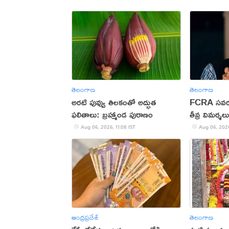
తెలంగాణ
తెలంగాణ
అరటి పువ్వు తిలకంతో అద్భుత
FCRA సవరణ బ
ఫలితాలు: బ్రహ్మాండ పురాణం
తీవ్ర విమర్శలు
Aug 06, 2026, 11:08 IST
Aug 06, 2026
ఆంధ్రప్రదేశ్
తెలంగాణ