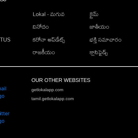
Lokal - మగువ
క్రైమ్
వినోదం
జాతీయం
TATUS
కరోనా అప్‌డేట్స్
భక్తి సమాచారం
రాజకీయం
క్లాసిఫైడ్స్
OUR OTHER WEBSITES
getlokalapp.com
tamil.getlokalapp.com