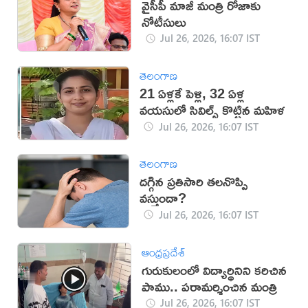
వైసీపీ మాజీ మంత్రి రోజాకు
నోటీసులు
Jul 26, 2026, 16:07 IST
తెలంగాణ
21 ఏళ్లకే పెళ్లి, 32 ఏళ్ల
వయసులో సివిల్స్ కొట్టిన మహిళ
Jul 26, 2026, 16:07 IST
తెలంగాణ
ద‌గ్గిన ప్ర‌తిసారి త‌ల‌నొప్పి
వ‌స్తుందా?
Jul 26, 2026, 16:07 IST
ఆంధ్రప్రదేశ్
గురుకులంలో విద్యార్థినిని కరిచిన
పాము.. పరామర్శించిన మంత్రి
Jul 26, 2026, 16:07 IST