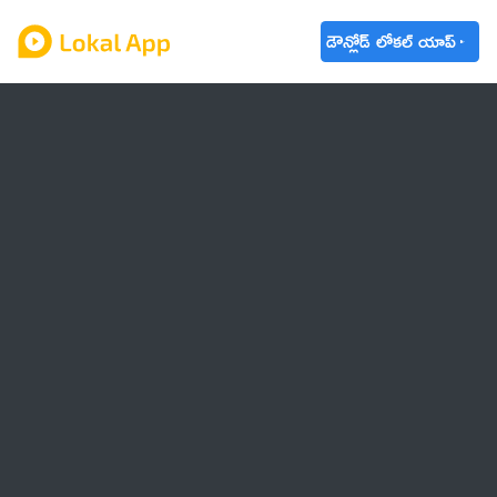
డౌన్లోడ్ లోకల్ యాప్
ఆంధ్రప్రదేశ్
తెలంగాణ
ఉద్యోగాలు
ట్రెండింగ్
వాతావరణం
🌟 వాట్సాప్ STATUS
వినోదం