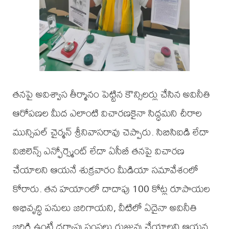
తనపై అవిశ్వాస తీర్మానం పెట్టిన కౌన్సిలర్లు చేసిన అవినీతి
ఆరోపణల మీద ఎలాంటి విచారణకైనా సిద్ధమని చీరాల
మున్సిపల్ చైర్మన్ శ్రీనివాసరావు చెప్పారు. సిబిసిఐడి లేదా
విజిలెన్స్ ఎన్ఫోర్స్మెంట్ లేదా ఏసీబీ తనపై విచారణ
చేయాలని ఆయనే శుక్రవారం మీడియా సమావేశంలో
కోరారు. తన హయాంలో దాదాపు 100 కోట్ల రూపాయల
అభివృద్ధి పనులు జరిగాయని, వీటిలో ఏదైనా అవినీతి
జరిగి ఉంటే దర్యాప్తు సంస్థలు రుజువు చేయాలని ఆయన