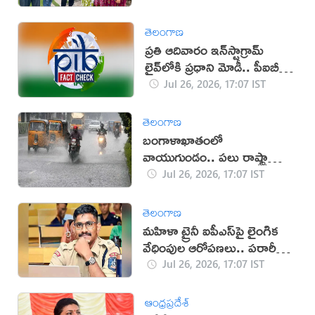
తెలంగాణ
ప్రతి ఆదివారం ఇన్‌స్టాగ్రామ్
లైవ్‌లోకి ప్రధాని మోడీ.. పీఐబీ
క్లారిటీ ఇదే!
Jul 26, 2026, 17:07 IST
తెలంగాణ
బంగాళాఖాతంలో
వాయుగుండం.. పలు రాష్ట్రాల్లో
తీవ్ర వర్ష హెచ్చరికలు జారీ!
Jul 26, 2026, 17:07 IST
తెలంగాణ
మహిళా ట్రైనీ ఐపీఎస్‌పై లైంగిక
వేధింపుల ఆరోపణలు.. పరారీలో
ఉదయ్!
Jul 26, 2026, 17:07 IST
ఆంధ్రప్రదేశ్