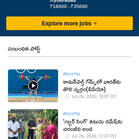
Hyderabad
₹16000 - ₹35000
Explore more jobs
సంబంధిత పోస్ట్
తెలంగాణ
కామన్‌వెల్త్ గేమ్స్‌లో భారత్‌కు
తొలి స్వర్ణం(వీడియో)
Jul 26, 2026, 18:07 IST
తెలంగాణ
'గబ్బర్ సింగ్' నటుడు రమేష్‌కు
చిరంజీవి అండ
Jul 26, 2026, 17:07 IST