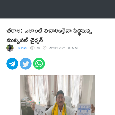
అనేకం
చీరాల: ఎలాంటి విచారణకైనా సిద్ధమన్న
మున్సిపల్ చైర్మన్
By souri
78
May 09, 2025, 08:05 IST