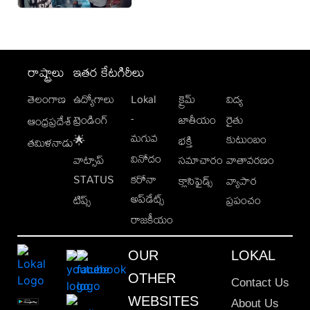
రాష్ట్రాలు
ఇతర కేటగిరీలు
తెలంగాణ
ఉద్యోగాలు
Lokal
క్రైమ్
విద్య
-
ట్రెండింగ్
జాతీయం
రైతు
ఆంధ్రప్రదేశ్
మగువ
కుటుంబం
🌟
భక్తి
తమిళనాడు
వినోదం
వాట్సాప్
సమాచారం
వాతావరణం
STATUS
కరోనా
క్లాసిఫైడ్స్
వ్యాపార
అప్‌డేట్స్
టిప్స్
ప్రపంచం
రాజకీయం
OUR
LOKAL
OTHER
Contact Us
WEBSITES
About Us