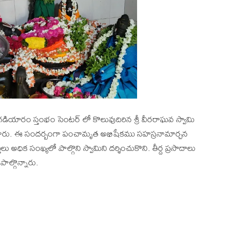
గడియారం స్తంభం సెంటర్ లో కొలువుదిరిన శ్రీ వీరరాఘవ స్వామి
వహించారు. ఈ సందర్బంగా పంచామృత అభిషేకము సహస్రనామార్చన
 అధిక సంఖ్యలో పాల్గొని స్వామిని దర్శించుకొని. తీర్ద ప్రసాదాలు
పాల్గొన్నారు.