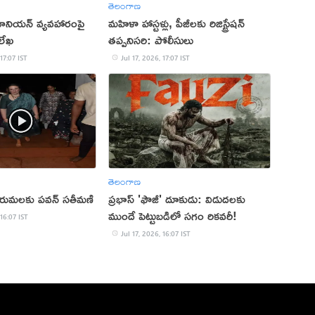
తెలంగాణ
 యూనియన్ వ్యవహారంపై
మహిళా హాస్టళ్లు, పీజీలకు రిజిస్ట్రేషన్
 లేఖ
తప్పనిసరి: పోలీసులు
 17:07 IST
Jul 17, 2026, 17:07 IST
తెలంగాణ
రుమలకు పవన్‌ సతీమణి
ప్రభాస్ 'ఫౌజీ' దూకుడు: విడుదలకు
ముందే పెట్టుబడిలో సగం రికవరీ!
 16:07 IST
Jul 17, 2026, 16:07 IST