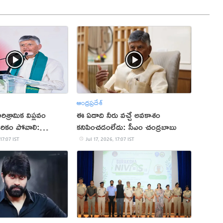
ఆంధ్రప్రదేశ్
ిశ్రామిక విప్లవం
ఈ ఏడాది నీరు వచ్చే అవకాశం
దరికం పోవాలి:
కనిపించడంలేదు: సీఎం చంద్రబాబు
 17:07 IST
Jul 17, 2026, 17:07 IST