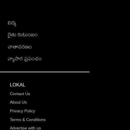
విద్య
రైతు కుటుంబం
వాతావరణం
వ్యాపార ప్రపంచం
LOKAL
Contact Us
About Us
Privacy Policy
Terms & Conditions
Advertise with us