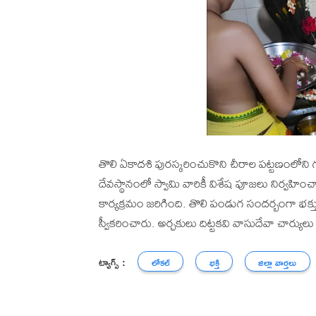
తొలి ఏకాదశి పురస్కరించుకొని చీరాల పట్టణంలోని 
దేవస్థానంలో స్వామి వారికీ విశేష పూజలు నిర్
కార్యక్రమం జరిగింది. తొలి పండుగ సందర్బంగా భక్తులు
స్వీకరించారు. అర్చకులు దిట్టకవి వాసుదేవా చార్యులు 
ట్యాగ్స్ :
లోకల్
భక్తి
జిల్లా వార్తలు