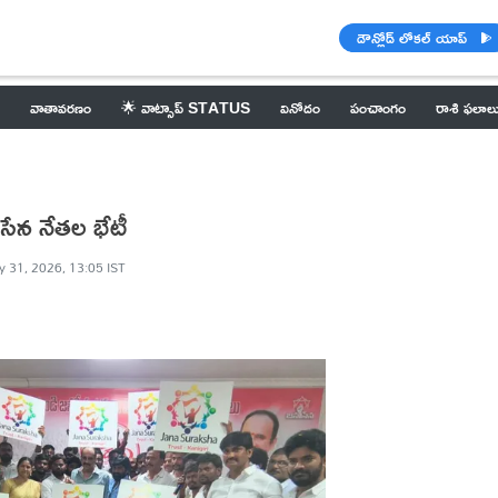
డౌన్లోడ్ లోకల్ యాప్
వాతావరణం
🌟 వాట్సాప్ STATUS
వినోదం
పంచాంగం
రాశి ఫలాల
జనసేన నేతల భేటీ
 31, 2026, 13:05 IST