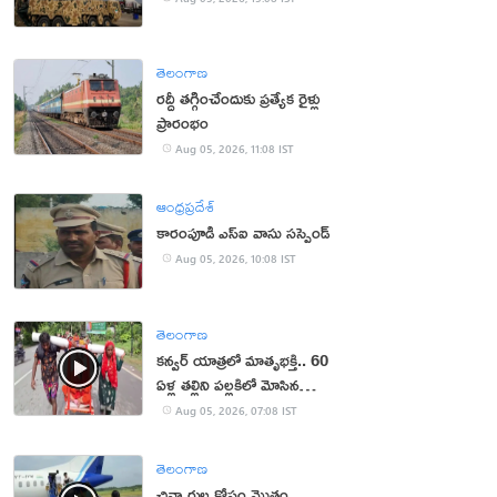
తెలంగాణ
రద్దీ తగ్గించేందుకు ప్రత్యేక రైళ్లు
ప్రారంభం
Aug 05, 2026, 11:08 IST
ఆంధ్రప్రదేశ్
కారంపూడి ఎస్ఐ వాసు స‌స్పెండ్‌
Aug 05, 2026, 10:08 IST
తెలంగాణ
కన్వర్ యాత్రలో మాతృభక్తి.. 60
ఏళ్ల తల్లిని పల్లకిలో మోసిన
కొడుకు, కోడలు!
Aug 05, 2026, 07:08 IST
తెలంగాణ
చిన్నారుల కోసం మొత్తం