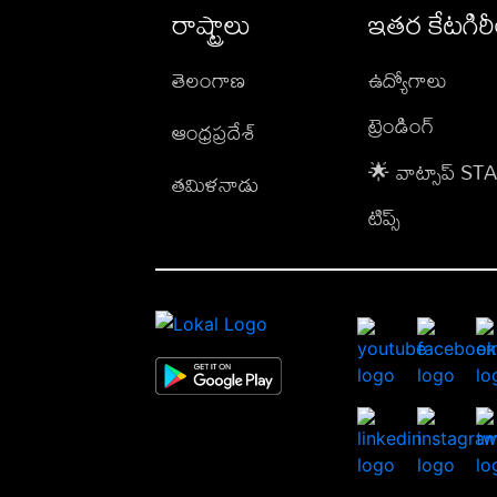
రాష్ట్రాలు
ఇతర కేటగిర
తెలంగాణ
ఉద్యోగాలు
ట్రెండింగ్
ఆంధ్రప్రదేశ్
🌟 వాట్సాప్ S
తమిళనాడు
టిప్స్