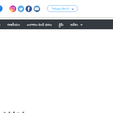
Telugu తెలుగు
ు
రాజకీయం
బంగారం-వెండి ధరలు
క్రైమ్
అనేకం