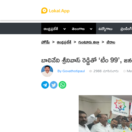
ఆంధ్రప్రదేశ్
తెలంగాణ
ఉద్యోగాలు
ట్రెండింగ్
హోమ్
ఆంధ్రప్రదేశ్
గుంటూరు జిల్లా
చీరాల
బాలినేని శ్రీనివాస్ రెడ్డితో ‘టీం 99’, 
By Govathotipaul
2988
చూసినవారు
May