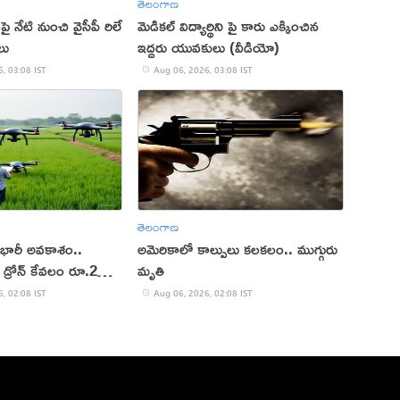
తెలంగాణ
ై నేటి నుంచి వైసీపీ రిలే
మెడికల్ విద్యార్థిని పై కారు ఎక్కించిన
లు
ఇద్దరు యువకులు (వీడియో)
, 03:08 IST
Aug 06, 2026, 03:08 IST
తెలంగాణ
 భారీ అవకాశం..
అమెరికాలో కాల్పులు కలకలం.. ముగ్గురు
డ్రోన్ కేవలం రూ.2
మృతి
, 02:08 IST
Aug 06, 2026, 02:08 IST