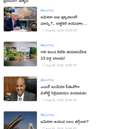
ట్రెండింగ్ న్యూస్
తెలంగాణ
అమెరికా అణు వ్యూహంలో
మార్పు?.. టాక్టికల్ ఆయుధాలకు
ప్రాధాన్యం!
Aug 06, 2026, 02:08 IST
తెలంగాణ
గాలి నుంచి నీటిని తయారుచేసిన
13 ఏళ్ల బాలుడు!
Aug 06, 2026, 01:08 IST
తెలంగాణ
ఎయిర్ ఇండియా సీఈవోగా
టెవోల్డే గెబ్రెమరియం నియామకం
Aug 05, 2026, 16:08 IST
తెలంగాణ
అమెరికా ఆయుధ బలం తగ్గిందా?
Aug 05, 2026, 15:08 IST