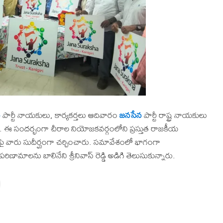
న
పార్టీ నాయకులు, కార్యకర్తలు ఆదివారం
జనసేన
పార్టీ రాష్ట్ర నాయకులు
ిశారు. ఈ సందర్భంగా చీరాల నియోజకవర్గంలోని ప్రస్తుత రాజకీయ
ర్యలపై వారు సుదీర్ఘంగా చర్చించారు. సమావేశంలో భాగంగా
 పరిణామాలను బాలినేని శ్రీనివాస్ రెడ్డి అడిగి తెలుసుకున్నారు.