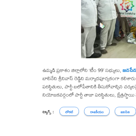
ఉమ్మడి ప్రకాశం జిల్లాలోని ‘టీం 99’ సభ్యులు,
జనసే
బాలినేని శ్రీనివాస్ రెడ్డిని మర్యాదపూర్వకంగా కల
పరిస్థితులు, పార్టీ బలోపేతానికి తీసుకోవాల్సిన చ
నియోజకవర్గంలో పార్టీ తాజా పరిస్థితులు, క్షేత్రస్థాయి
ట్యాగ్స్ :
లోకల్
రాజకీయం
జనసేన