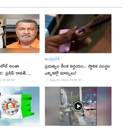
ఆంధ్రప్రదేశ్
లలోనే అంతా
ప్రభుత్వం కీలక నిర్ణయం.. స్థానిక సంస్థల
: ప్రదీప్ రావత్
ఎన్నికల్లో మార్పులు!
, 03:08 IST
Aug 06, 2026, 03:08 IST