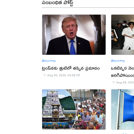
సంబంధిత పోస్ట్
తెలంగాణ
తెలంగాణ
ట్రంప్‌నకు త్రుటిలో తప్పిన ప్రమాదం
ఒకటిన్నర నె
జరిగిపోయింది
Aug 06, 2026, 03:08 IST
కుమారుడు
Aug 06, 2026