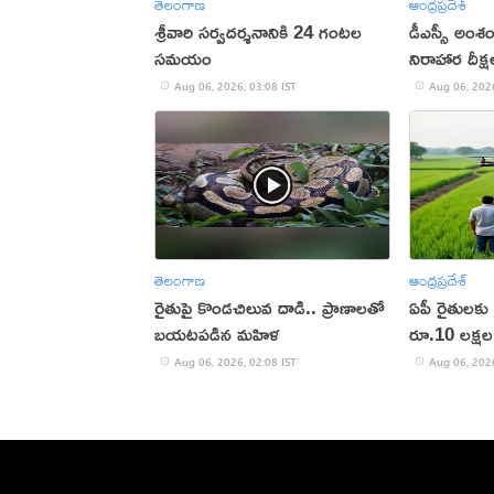
తెలంగాణ
ఆంధ్రప్రదేశ్
శ్రీవారి సర్వదర్శనానికి 24 గంటల
డీఎస్సీ అంశంప
సమయం
నిరాహార దీక్ష
Aug 06, 2026, 03:08 IST
Aug 06, 2026
తెలంగాణ
ఆంధ్రప్రదేశ్
రైతుపై కొండచిలువ దాడి.. ప్రాణాలతో
ఏపీ రైతులకు
బయటపడిన మహిళ
రూ.10 లక్షల 
లక్షలకే!
Aug 06, 2026, 02:08 IST
Aug 06, 2026