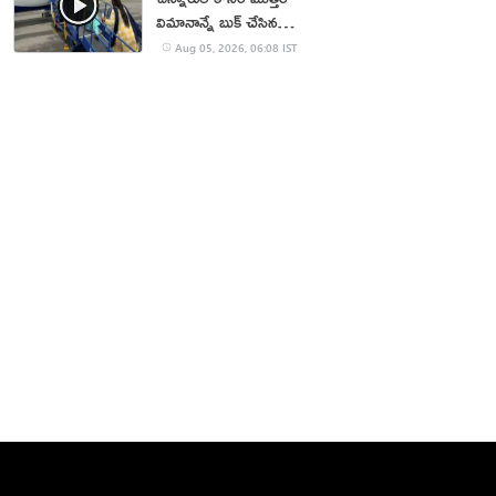
విమానాన్నే బుక్ చేసిన
యూట్యూబర్
Aug 05, 2026, 06:08 IST