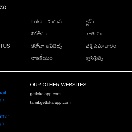
ీలు
Lokal - మగువ
క్రైమ్
వినోదం
జాతీయం
TATUS
కరోనా అప్‌డేట్స్
భక్తి సమాచారం
రాజకీయం
క్లాసిఫైడ్స్
OUR OTHER WEBSITES
getlokalapp.com
tamil.getlokalapp.com