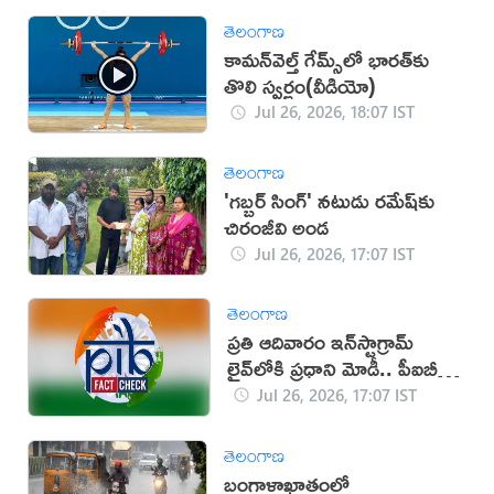
తెలంగాణ
కామన్‌వెల్త్ గేమ్స్‌లో భారత్‌కు
తొలి స్వర్ణం(వీడియో)
Jul 26, 2026, 18:07 IST
తెలంగాణ
'గబ్బర్ సింగ్' నటుడు రమేష్‌కు
చిరంజీవి అండ
Jul 26, 2026, 17:07 IST
తెలంగాణ
ప్రతి ఆదివారం ఇన్‌స్టాగ్రామ్
లైవ్‌లోకి ప్రధాని మోడీ.. పీఐబీ
క్లారిటీ ఇదే!
Jul 26, 2026, 17:07 IST
తెలంగాణ
బంగాళాఖాతంలో