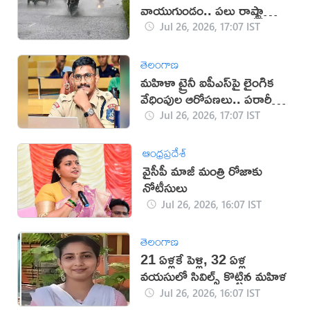
వాయుగుండం.. పలు రాష్ట్రాల్లో
తీవ్ర వర్ష హెచ్చరికలు జారీ!
Jul 26, 2026, 17:07 IST
తెలంగాణ
మహిళా ట్రైనీ ఐపీఎస్‌పై లైంగిక
వేధింపుల ఆరోపణలు.. పరారీలో
ఉదయ్!
Jul 26, 2026, 17:07 IST
ఆంధ్రప్రదేశ్
వైసీపీ మాజీ మంత్రి రోజాకు
నోటీసులు
Jul 26, 2026, 16:07 IST
తెలంగాణ
21 ఏళ్లకే పెళ్లి, 32 ఏళ్ల
వయసులో సివిల్స్ కొట్టిన మహిళ
Jul 26, 2026, 16:07 IST