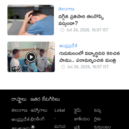
తెలంగాణ
ద‌గ్గిన ప్ర‌తిసారి త‌ల‌నొప్పి
వ‌స్తుందా?
Jul 26, 2026, 16:07 IST
ఆంధ్రప్రదేశ్
గురుకులంలో విద్యార్థినిని కరిచిన
పాము.. పరామర్శించిన మంత్రి
Jul 26, 2026, 16:07 IST
రాష్ట్రాలు
ఇతర కేటగిరీలు
తెలంగాణ
ఉద్యోగాలు
Lokal
క్రైమ్
విద్య
-
ట్రెండింగ్
జాతీయం
రైతు
ఆంధ్రప్రదేశ్
మగువ
కుటుంబం
🌟
భక్తి
తమిళనాడు