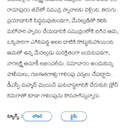
రామాపురం బీచ్‌లో సముద్ర స్నానాలకు వెళ్లింది. తిరుగు
ప్రయాణానికి సిద్ధమవుతుండగా, మేనల్లుడితో కలిసి
మరోసారి స్నానం చేయడానికి సముద్రంలోకి దిగిన ఆమె,
ఒక్కసారిగా ఎగిసిపడ్డ అలల ధాటికి కొట్టుకుపోయింది.
ఆమెతో ఉన్న మేనల్లుడు సురక్షితంగా బయటపడగా,
నాగలక్ష్మి ఆచూకీ లభించలేదు. సమాచారం అందుకున్న
పోలీసులు, గజఈతగాళ్లు గాలింపు చర్యలు చేపట్టారు.
డీఎస్పీ మహ్మద్ మొయిన్ ఘటనాస్థలానికి చేరుకుని డ్రోన్
కెమెరాతో కూడా గాలింపును కొనసాగిస్తున్నారు.
ట్యాగ్స్ :
లోకల్
క్రైమ్