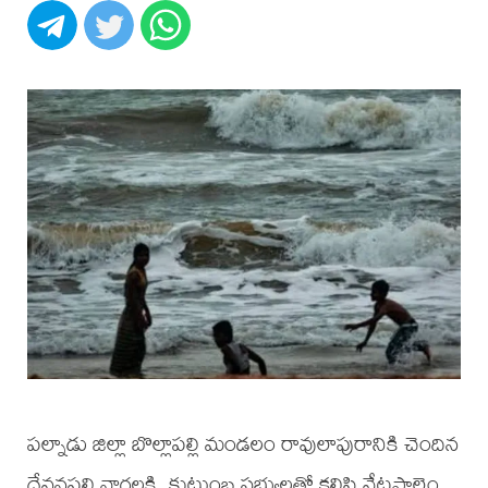
పల్నాడు జిల్లా బొల్లాపల్లి మండలం రావులాపురానికి చెందిన
దేవనపల్లి నాగలక్ష్మి, కుటుంబ సభ్యులతో కలిసి వేటపాలెం