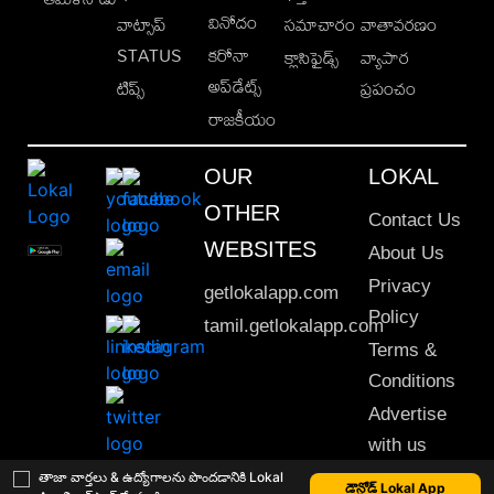
వినోదం
వాట్సాప్
సమాచారం
వాతావరణం
STATUS
కరోనా
క్లాసిఫైడ్స్
వ్యాపార
అప్‌డేట్స్
టిప్స్
ప్రపంచం
రాజకీయం
OUR
LOKAL
OTHER
Contact Us
WEBSITES
About Us
Privacy
getlokalapp.com
Policy
tamil.getlokalapp.com
Terms &
Conditions
Advertise
with us
Sitemap
తాజా వార్తలు & ఉద్యోగాలను పొందడానికి Lokal
డౌన్లోడ్ Lokal App