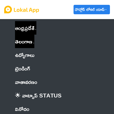
డౌన్లోడ్ లోకల్ యాప్
ఆంధ్రప్రదేశ్
తెలంగాణ
ఉద్యోగాలు
ట్రెండింగ్
వాతావరణం
🌟 వాట్సాప్ STATUS
వినోదం