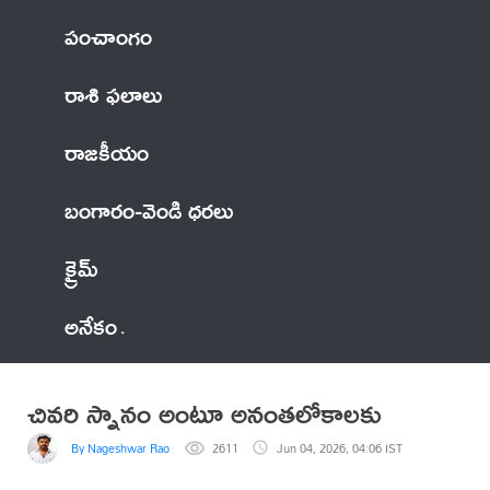
పంచాంగం
రాశి ఫలాలు
రాజకీయం
బంగారం-వెండి ధరలు
క్రైమ్
అనేకం
చివరి స్నానం అంటూ అనంతలోకాలకు
By Nageshwar Rao
2611
Jun 04, 2026, 04:06 IST