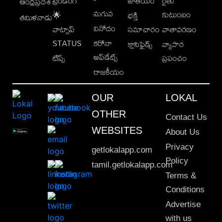
ట్రెండింగ్
జాతీయం
రైతు
ఆంధ్రప్రదేశ్
మగువ
కుటుంబం
🌟
భక్తి
తమిళనాడు
వినోదం
వాట్సాప్
సమాచారం
వాతావరణం
STATUS
కరోనా
క్లాసిఫైడ్స్
వ్యాపార
అప్‌డేట్స్
టిప్స్
ప్రపంచం
రాజకీయం
OUR
LOKAL
OTHER
Contact Us
WEBSITES
About Us
Privacy
getlokalapp.com
Policy
tamil.getlokalapp.com
Terms &
Conditions
Advertise
with us