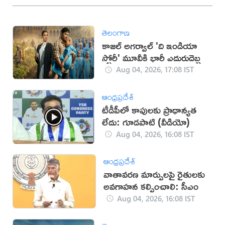
తెలంగాణ
కాజల్ అగర్వాల్ 'ది ఇండియా
స్టోరీ' మూవీకి భారీ ఎదురుదెబ్బ
Aug 04, 2026, 17:08 IST
ఆంధ్రప్రదేశ్
టీడీపీలో కాపులకు ప్రాధాన్యత
లేదు: గూడపాటి (వీడియో)
Aug 04, 2026, 16:08 IST
ఆంధ్రప్రదేశ్
వాతావరణ మార్పులపై రైతులకు
అవగాహన కల్పించాలి: సీఎం
Aug 04, 2026, 16:08 IST