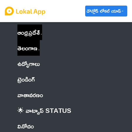
డౌన్లోడ్ లోకల్ యాప్
ఆంధ్రప్రదేశ్
తెలంగాణ
ఉద్యోగాలు
ట్రెండింగ్
వాతావరణం
🌟 వాట్సాప్ STATUS
వినోదం