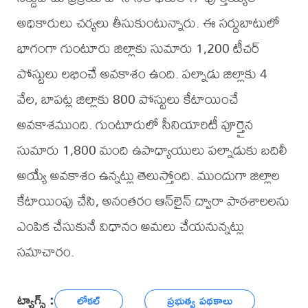
అధికారులు చర్యలు తీసుకుంటున్నారు. ఈ సర్దుబాటులో
భాగంగా గుంటూరు జిల్లాకు సుమారు 1,200 టీచర్
పోస్టులు లభించే అవకాశం ఉంది. పల్నాడు జిల్లాకు 4
వేల, బాపట్ల జిల్లాకు 800 పోస్టులు కేటాయించే
అవకాశముంది. గుంటూరులో సీనియారిటీ పూర్తైన
సుమారు 1,800 మంది ఉపాధ్యాయులు పల్నాడుకు బదిలీ
అయ్యే అవకాశం ఉన్నట్లు తెలుస్తోంది. ముందుగా జిల్లాల
కేటాయింపు చేసి, అనంతరం ఆన్‌లైన్ ద్వారా పాఠశాలలను
ఎంపిక చేసుకునే విధానం అమలు చేయనున్నట్లు
సమాచారం.
ట్యాగ్స్ :
లోకల్
ప్రభుత్వ పథకాలు