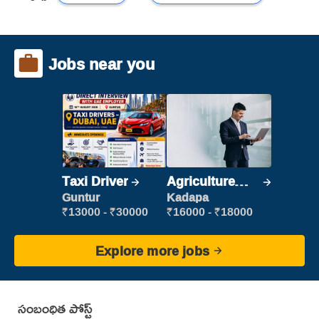
Jobs near you
Taxi Driver
Agriculture
Labour
Guntur
Kadapa
₹13000 - ₹30000
₹16000 - ₹18000
Explore more jobs
సంబంధిత పోస్ట్