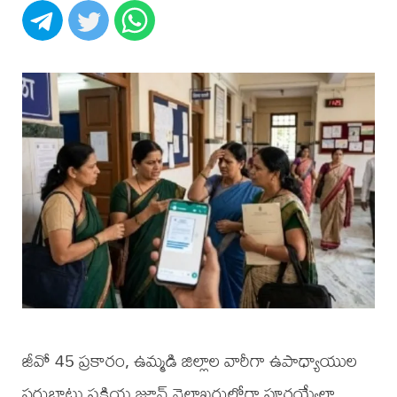
జీవో 45 ప్రకారం, ఉమ్మడి జిల్లాల వారీగా ఉపాధ్యాయుల
సర్దుబాటు ప్రక్రియ జూన్ నెలాఖరులోగా పూర్తయ్యేలా