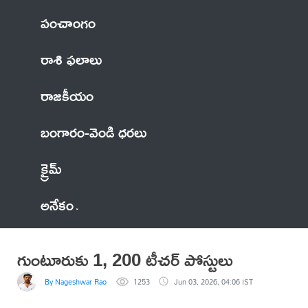
పంచాంగం
రాశి ఫలాలు
రాజకీయం
బంగారం-వెండి ధరలు
క్రైమ్
అనేకం
గుంటూరుకు 1, 200 టీచర్ పోస్టులు
By Nageshwar Rao
1253
Jun 03, 2026, 04:06 IST