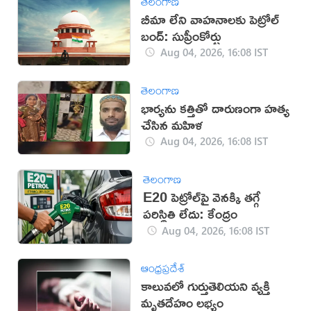
తెలంగాణ
బీమా లేని వాహనాలకు పెట్రోల్
బంద్: సుప్రీంకోర్టు
Aug 04, 2026, 16:08 IST
తెలంగాణ
భార్యను కత్తితో దారుణంగా హత్య
చేసిన మహిళ
Aug 04, 2026, 16:08 IST
తెలంగాణ
E20 పెట్రోల్‌పై వెనక్కి తగ్గే
పరిస్థితి లేదు: కేంద్రం
Aug 04, 2026, 16:08 IST
ఆంధ్రప్రదేశ్
కాలువలో గుర్తుతెలియని వ్యక్తి
మృతదేహం లభ్యం