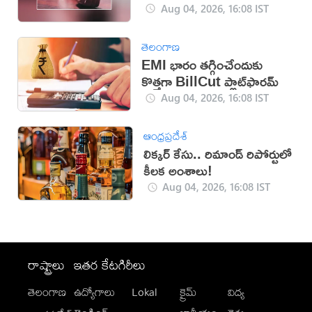
Aug 04, 2026, 16:08 IST
తెలంగాణ
EMI భారం తగ్గించేందుకు
కొత్తగా BillCut ప్లాట్‌ఫారమ్
Aug 04, 2026, 16:08 IST
ఆంధ్రప్రదేశ్
లిక్కర్ కేసు.. రిమాండ్​ రిపోర్టులో
కీలక అంశాలు!
Aug 04, 2026, 16:08 IST
రాష్ట్రాలు
ఇతర కేటగిరీలు
తెలంగాణ
ఉద్యోగాలు
Lokal
క్రైమ్
విద్య
-