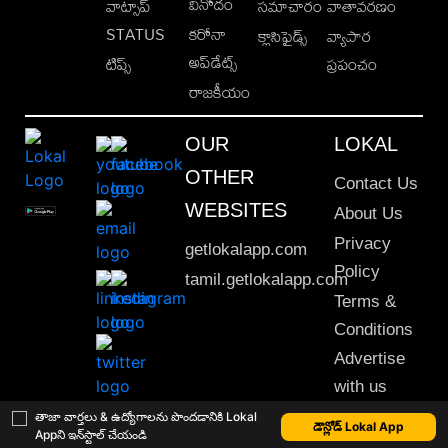
వినోదం
వాట్సాప్
సమాచారం
వాతావరణం
STATUS
కరోనా
క్లాసిఫైడ్స్
వ్యాపార
అప్‌డేట్స్
టిప్స్
ప్రపంచం
రాజకీయం
OUR
LOKAL
OTHER
Contact Us
WEBSITES
About Us
Privacy
getlokalapp.com
Policy
tamil.getlokalapp.com
Terms &
Conditions
Advertise
with us
Sitemap
తాజా వార్తలు & ఉద్యోగాలను పొందడానికి Lokal
డౌన్లోడ్ Lokal App
Appని ఇన్‌స్టాల్ చేయండి
This material may not be published, transmitted, rewritten or redistributed. © 2020 Lokal App. All rights reserved.