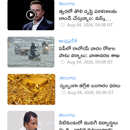
తెలంగాణ
త్వరలో తొలి దృష్టి పరికరాలను
లాంచ్ చేస్తున్నాం: మస్క్
(వీడియో)
Aug 04, 2026, 04:08 IST
ఆంధ్రప్రదేశ్
ఏపీలో రాబోయే వారం రోజుల
పాటు వర్షాలు: వాతావరణ శాఖ
Aug 04, 2026, 04:08 IST
తెలంగాణ
స్వల్పంగా తగ్గిన బంగారం ధరలు
Aug 04, 2026, 04:08 IST
తెలంగాణ
నీటికుంటలో మునిగి విద్యార్థులు
మృతి.. బాధిత కుటుంబాలకు