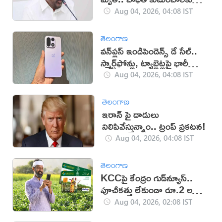
ఆర్థికసాయం
Aug 04, 2026, 04:08 IST
తెలంగాణ
వన్‌ప్లస్ ఇండిపెండెన్స్ డే సేల్..
స్మార్ట్‌ఫోన్లు, ట్యాబ్లెట్లపై భారీ
తగ్గింపులు
Aug 04, 2026, 04:08 IST
తెలంగాణ
ఇరాన్ పై దాడులు
నిలిపివేస్తున్నాం.. ట్రంప్ ప్రకటన!
Aug 04, 2026, 04:08 IST
తెలంగాణ
KCCపై కేంద్రం గుడ్‌న్యూస్..
పూచీకత్తు లేకుండా రూ.2 లక్షల
వరకు రుణం
Aug 04, 2026, 02:08 IST