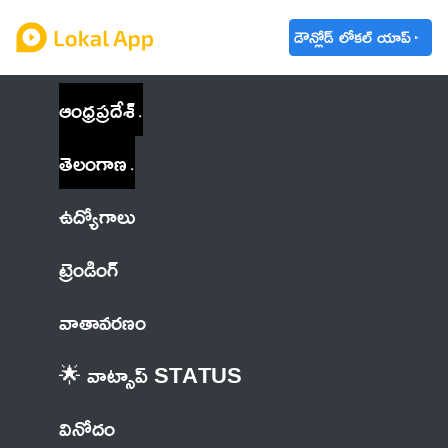
డౌన్లోడ్ లోకల్ యాప్
ఆంధ్రప్రదేశ్
తెలంగాణ
ఉద్యోగాలు
ట్రెండింగ్
వాతావరణం
🌟 వాట్సాప్ STATUS
వినోదం