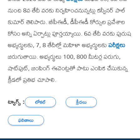
నుంచి 8వ తేదీ వరకు నిర్వహించనున్నట్లు కన్వీనర్ పాల్
కుమార్ తెలిపారు. బీపీఈడీ, డీపీఈడీ కోర్సుల ప్రవేశాల
కోసం అన్ని ఏర్పాట్లు పూర్తయ్యాయి. 6వ తేదీ వరకు పురుష
అభ్యర్థులకు, 7, 8 తేదీల్లో మహిళా అభ్యర్థులకు
పరీక్షలు
జరుగుతాయి. అభ్యర్థులు 100, 800 మీటర్ల పరుగు,
షాట్‌పుట్, జంపింగ్ ఈవెంట్లతో పాటు ఎంపిక చేసుకున్న
క్రీడలో ప్రతిభ చూపాలి.
ట్యాగ్స్ :
లోకల్
క్రీడలు
ఫలితాలు