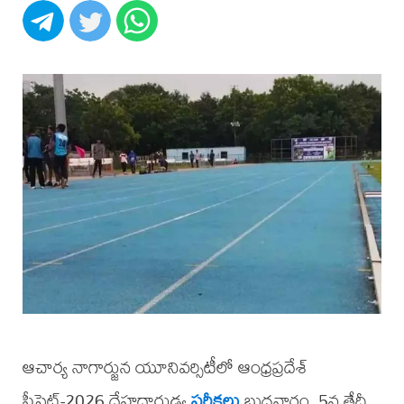
ఆచార్య నాగార్జున యూనివర్సిటీలో ఆంధ్రప్రదేశ్
పీసెట్-2026 దేహదారుఢ్య
పరీక్షలు
బుధవారం, 5వ తేదీ