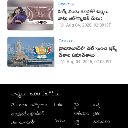
తెలంగాణ
సిల్క్ దిండు కవర్లతో చర్మం,
జుట్టు ఆరోగ్యానికి మేలు:
నిపుణులు
Aug 04, 2026, 02:08 IST
తెలంగాణ
హైదరాబాద్‌లో నేటి నుంచి బ్రిక్స్
దేశాల సమావేశాలు
Aug 04, 2026, 02:08 IST
రాష్ట్రాలు
ఇతర కేటగిరీలు
తెలంగాణ
ఉద్యోగాలు
Lokal
క్రైమ్
విద్య
-
ట్రెండింగ్
జాతీయం
రైతు
ఆంధ్రప్రదేశ్
మగువ
కుటుంబం
🌟
భక్తి
తమిళనాడు