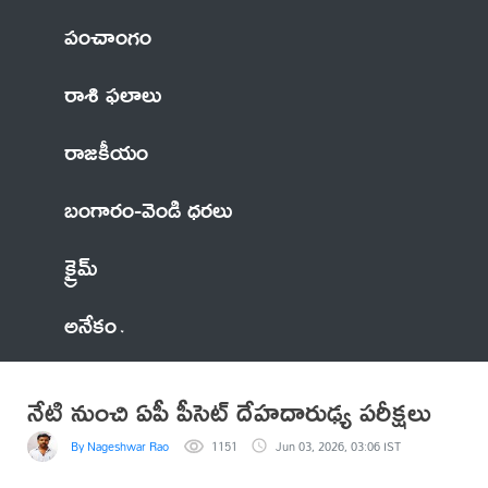
పంచాంగం
రాశి ఫలాలు
రాజకీయం
బంగారం-వెండి ధరలు
క్రైమ్
అనేకం
నేటి నుంచి ఏపీ పీసెట్ దేహదారుఢ్య పరీక్షలు
By Nageshwar Rao
1151
Jun 03, 2026, 03:06 IST