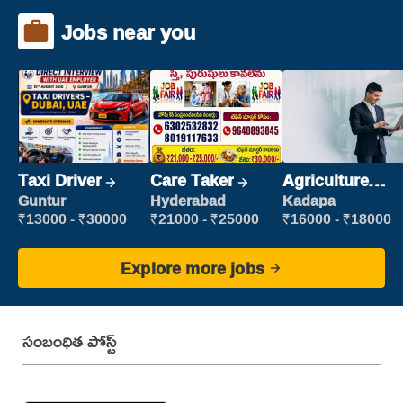
Jobs near you
Taxi Driver
Care Taker
Agriculture
Labour
Guntur
Hyderabad
Kadapa
₹13000 - ₹30000
₹21000 - ₹25000
₹16000 - ₹18000
Explore more jobs
సంబంధిత పోస్ట్