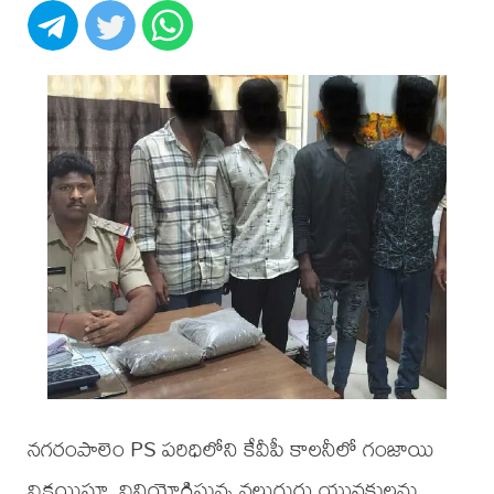
నగరంపాలెం PS పరిధిలోని కేవీపీ కాలనీలో గంజాయి
విక్రయిస్తూ, వినియోగిస్తున్న నలుగురు యువకులను