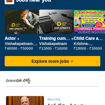
Actor
Training cum
Child Care and
Placement
Patient care
Vishakapatnam-
Vishakapatnam
Krishna-
new
vijayawada
₹40000 - ₹50000
₹13000 - ₹16000
₹18000 - ₹30000
Explore more jobs
సంబంధిత పోస్ట్
తెలంగాణ