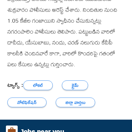
శుక్రవారం పోలీసులు అరెస్ట్ చేశారు. నిందితుల నుంచి
1.05 కేజీల గంజాయిని స్వాధీనం చేసుకున్నట్లు
నగరంపాలెం పోలీసులు తెలిపారు. పట్టుబడిన వారిలో
దావీదు, యేసుబాబు, నందు, చరణ్ నలుగురు కేవీపీ
కాలనీకి చెందినవారే కాగా, వారిలో కొందరిపై గతంలో
పలు కేసులు ఉన్నట్లు గుర్తించారు.
ట్యాగ్స్ :
లోకల్
క్రైమ్
నోటిఫికేషన్
జిల్లా వార్తలు
Jobs near you