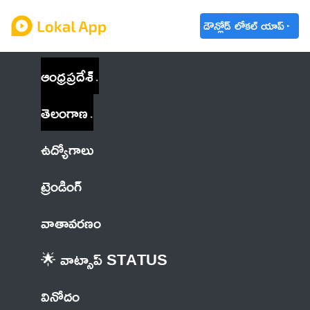
డౌన్లోడ్ లోకల్ యాప్
ఆంధ్రప్రదేశ్
తెలంగాణ
ఉద్యోగాలు
ట్రెండింగ్
వాతావరణం
🌟 వాట్సాప్ STATUS
వినోదం