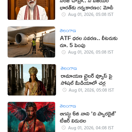
నీరజ్‌ చోప్రా.. నీ విజయం
భారత్‌కు గర్వకారణం: మోదీ
Aug 01, 2026, 05:08 IST
తెలంగాణ
ATF ధరల సవరణ.. లీటరుకు
రూ. 5 పెంపు
Aug 01, 2026, 05:08 IST
తెలంగాణ
రామాయణ ట్రైలర్ వ్యూస్ పై
సోషల్ మీడియాలో చర్చ
Aug 01, 2026, 05:08 IST
తెలంగాణ
ఆగస్టు 6న నాని ‘ది ప్యారడైజ్‌‌’
టీజర్ విడుదల
Aug 01, 2026, 04:08 IST