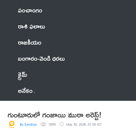
పంచాంగం
రాశి ఫలాలు
రాజకీయం
బంగారం-వెండి ధరలు
క్రైమ్
అనేకం
గుంటూరులో గంజాయి ముఠా అరెస్ట్!
By Sandhya
1699
May 30, 2026, 01:05 IST