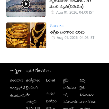
స్పెయిన్‌లోకి వలసలు.. 57
మంది మృతి(వీడియో)
Aug 01, 2026, 04:08 IST
తెలంగాణ
తగ్గిన బంగారం ధరలు
Aug 01, 2026, 04:08 IST
రాష్ట్రాలు
ఇతర కేటగిరీలు
తెలంగాణ
ఉద్యోగాలు
Lokal
క్రైమ్
విద్య
-
ట్రెండింగ్
జాతీయం
రైతు
ఆంధ్రప్రదేశ్
మగువ
కుటుంబం
🌟
భక్తి
తమిళనాడు
వినోదం
వాట్సాప్
సమాచారం
వాతావరణం
STATUS
కరోనా
క్లాసిఫైడ్స్
వ్యాపార