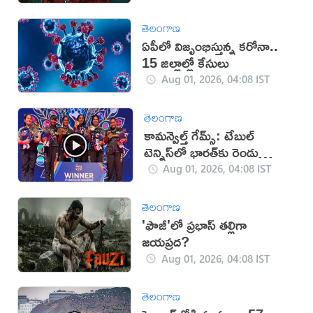
తెలంగాణ
ఏపీలో విజృంభిస్తున్న కరోనా..
15 జిల్లాల్లో కేసులు
Aug 01, 2026, 04:08 IST
తెలంగాణ
కామన్వెల్త్ గేమ్స్: టేబుల్
టెన్నిస్‌లో భారత్‌కు రెండు
స్వర్ణాలు
Aug 01, 2026, 04:08 IST
తెలంగాణ
'ఫౌజీ'లో ప్రభాస్ తల్లిగా
జయప్రద?
Aug 01, 2026, 04:08 IST
తెలంగాణ