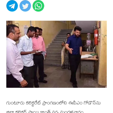
గుంటూరు కలెక్టరేట్ ప్రాంగణంలోని ఈవీఎం గోడౌన్‌ను
జిల్లా కలెక్టర్ సాయి కాంత్ వర్మ మంగళవారం