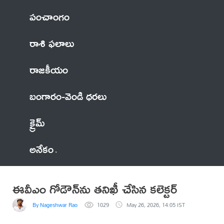
పంచాంగం
రాశి ఫలాలు
రాజకీయం
బంగారం-వెండి ధరలు
క్రైమ్
అనేకం
ఈవీఎం గోడౌన్‌ను తనిఖీ చేసిన కలెక్టర్
By Nageshwar Rao
1029
May 26, 2026, 14:05 IST