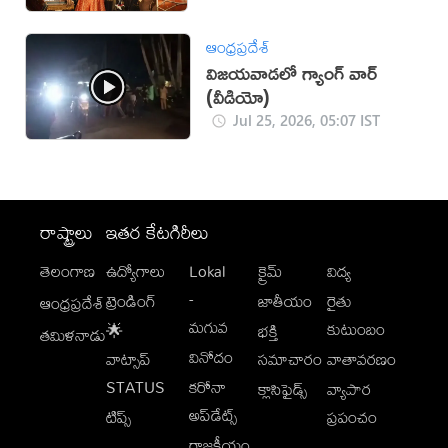
ఆంధ్రప్రదేశ్
విజయవాడలో గ్యాంగ్ వార్
(వీడియో)
Jul 25, 2026, 05:07 IST
రాష్ట్రాలు
ఇతర కేటగిరీలు
తెలంగాణ
ఉద్యోగాలు
Lokal
క్రైమ్
విద్య
-
ట్రెండింగ్
జాతీయం
రైతు
ఆంధ్రప్రదేశ్
మగువ
కుటుంబం
🌟
భక్తి
తమిళనాడు
వినోదం
వాట్సాప్
సమాచారం
వాతావరణం
STATUS
కరోనా
క్లాసిఫైడ్స్
వ్యాపార
అప్‌డేట్స్
టిప్స్
ప్రపంచం
రాజకీయం