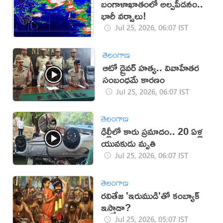
బంగాళాఖాతంలో అల్పపీడనం..
భారీ వర్షాలు!
Jul 25, 2026, 06:07 IST
తెలంగాణ
ఆటో డ్రైవర్ హత్య.. వివాహేతర
సంబంధమే కారణం
Jul 25, 2026, 06:07 IST
తెలంగాణ
ఢిల్లీలో కారు ప్రమాదం.. 20 ఏళ్ల
యువకుడు మృతి
Jul 25, 2026, 06:07 IST
తెలంగాణ
రవితేజ 'ఇరుముడి'తో కంబ్యాక్
ఇస్తాడా?
Jul 25, 2026, 05:07 IST