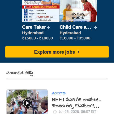
Care Taker
Child Care and
Patient care
Hyderabad
Hyderabad
₹15000 - ₹18000
₹16000 - ₹35000
Explore more jobs
సంబంధిత పోస్ట్
తెలంగాణ
NEET పేపర్ లీక్ ఆందోళన..
కొందరు రీల్స్ కోసమేనా?
(వీడియో)
Jul 25, 2026, 06:07 IST