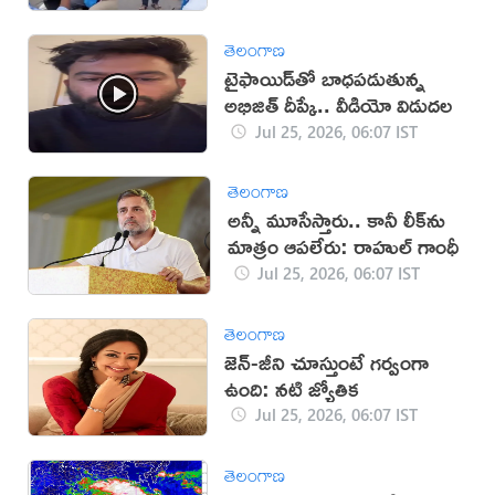
తెలంగాణ
టైఫాయిడ్‌తో బాధపడుతున్న
అభిజిత్‌ దీప్కే.. వీడియో విడుదల
Jul 25, 2026, 06:07 IST
తెలంగాణ
అన్నీ మూసేస్తారు.. కానీ లీక్‌ను
మాత్రం ఆపలేరు: రాహుల్‌ గాంధీ
Jul 25, 2026, 06:07 IST
తెలంగాణ
జెన్‌-జీని చూస్తుంటే గర్వంగా
ఉంది: నటి జ్యోతిక
Jul 25, 2026, 06:07 IST
తెలంగాణ