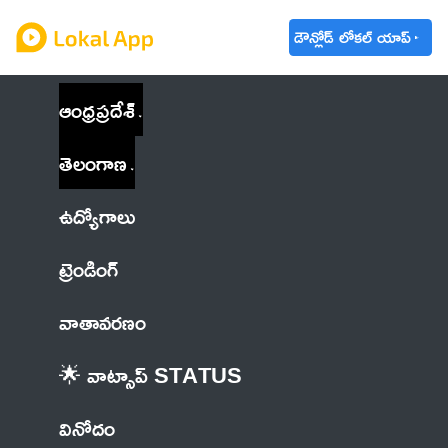
డౌన్లోడ్ లోకల్ యాప్
ఆంధ్రప్రదేశ్
తెలంగాణ
ఉద్యోగాలు
ట్రెండింగ్
వాతావరణం
🌟 వాట్సాప్ STATUS
వినోదం