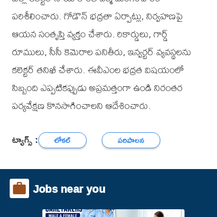
పరిశీలించారు. గోడౌన్ భద్రతా ఏర్పాట్లు, నిర్వహణపై
ఆయన సంతృప్తి వ్యక్తం చేశారు. రికార్డులు, గార్డ్
రూములు, సీసీ కెమెరాల పనితీరు, ఇన్వర్టర్ వ్యవస్థలను
కలెక్టర్ తనిఖీ చేశారు. ఈవీఎంల భద్రత విషయంలో
సిబ్బంది ఎప్పటికప్పుడు అప్రమత్తంగా ఉండి నిరంతర
పర్యవేక్షణ కొనసాగించాలని ఆదేశించారు.
ట్యాగ్స్ :
లోకల్
పరిపాలన
Jobs near you