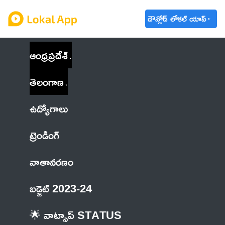
డౌన్లోడ్ లోకల్ యాప్
ఆంధ్రప్రదేశ్
తెలంగాణ
ఉద్యోగాలు
ట్రెండింగ్
వాతావరణం
బడ్జెట్ 2023-24
🌟 వాట్సాప్ STATUS