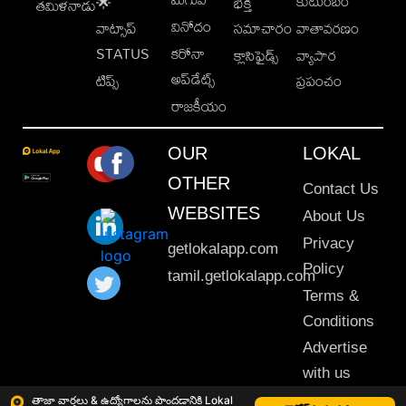
కుటుంబం
🌟
భక్తి
తమిళనాడు
వినోదం
వాట్సాప్
సమాచారం
వాతావరణం
STATUS
కరోనా
క్లాసిఫైడ్స్
వ్యాపార
అప్‌డేట్స్
టిప్స్
ప్రపంచం
రాజకీయం
OUR
LOKAL
OTHER
Contact Us
WEBSITES
About Us
Privacy
getlokalapp.com
Policy
tamil.getlokalapp.com
Terms &
Conditions
Advertise
with us
Sitemap
తాజా వార్తలు & ఉద్యోగాలను పొందడానికి Lokal