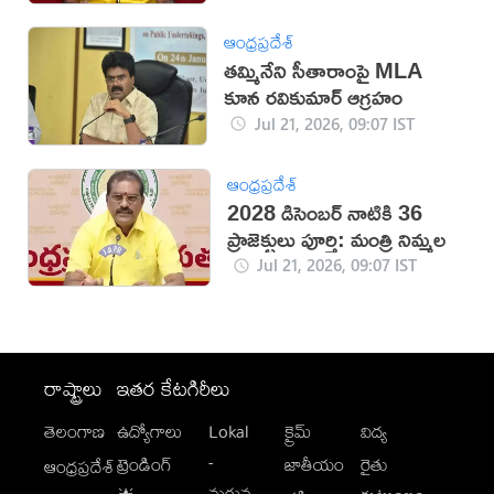
ఆంధ్రప్రదేశ్
తమ్మినేని సీతారాంపై MLA
కూన రవికుమార్‌ ఆగ్రహం
Jul 21, 2026, 09:07 IST
ఆంధ్రప్రదేశ్
2028 డిసెంబర్ నాటికి 36
ప్రాజెక్టులు పూర్తి: మంత్రి నిమ్మల
Jul 21, 2026, 09:07 IST
రాష్ట్రాలు
ఇతర కేటగిరీలు
తెలంగాణ
ఉద్యోగాలు
Lokal
క్రైమ్
విద్య
-
ట్రెండింగ్
జాతీయం
రైతు
ఆంధ్రప్రదేశ్
మగువ