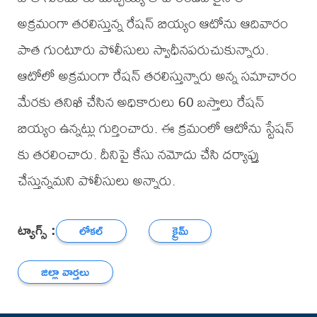
అక్రమంగా తరలిస్తున్న రేషన్ బియ్యం ఆటోను ఆదివారం
పాత గుంటూరు పోలీసులు స్వాధీనపరుచుకున్నారు.
ఆటోలో అక్రమంగా రేషన్ తరలిస్తున్నారు అన్న సమాచారం
మేరకు తనిఖీ చేసిన అధికారులు 60 బస్తాలు రేషన్
బియ్యం ఉన్నట్లు గుర్తించారు. ఈ క్రమంలో ఆటోను స్టేషన్
కు తరలించారు. దీనిపై కేసు నమోదు చేసి దర్యాప్తు
చేస్తున్నమని పోలీసులు అన్నారు.
ట్యాగ్స్ :
లోకల్
క్రైమ్
జిల్లా వార్తలు