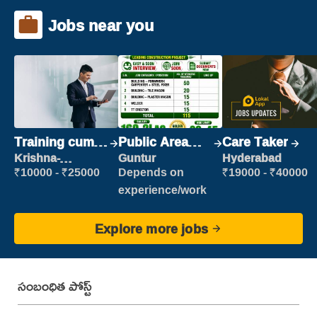
Jobs near you
Training cum
Public Area
Care Taker
Placement
Cleaner
Krishna-
Guntur
Hyderabad
vijayawada
₹10000 - ₹25000
Depends on
₹19000 - ₹40000
experience/work
Explore more jobs
సంబంధిత పోస్ట్