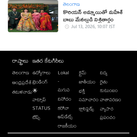
తెలంగాణ
కొరియన్ అమ్మాయితో మహేశ్
బాబు మేనల్లుడి నిశ్చితార్థం
Jul 13, 2026, 10:07 IST
రాష్ట్రాలు
ఇతర కేటగిరీలు
తెలంగాణ
ఉద్యోగాలు
Lokal
క్రైమ్
విద్య
-
ట్రెండింగ్
జాతీయం
రైతు
ఆంధ్రప్రదేశ్
మగువ
కుటుంబం
🌟
భక్తి
తమిళనాడు
వినోదం
వాట్సాప్
సమాచారం
వాతావరణం
STATUS
కరోనా
క్లాసిఫైడ్స్
వ్యాపార
అప్‌డేట్స్
టిప్స్
ప్రపంచం
రాజకీయం