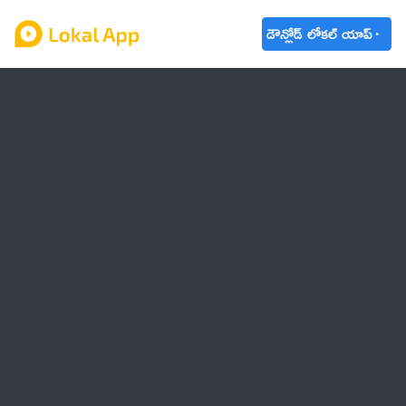
డౌన్లోడ్ లోకల్ యాప్
ఆంధ్రప్రదేశ్
తెలంగాణ
ఉద్యోగాలు
ట్రెండింగ్
వాతావరణం
బడ్జెట్ 2023-24
🌟 వాట్సాప్ STATUS