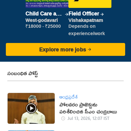
Child Care and
Field Officer
Patient care
West-godavari
Vishakapatnam
₹18000 - ₹25000
Depends on
experience/work
Explore more jobs
సంబంధిత పోస్ట్
ఆంధ్రప్రదేశ్
పోలవరం ప్రాజెక్టును
పరిశీలించిన సీఎం చంద్రబాబు
Jul 13, 2026, 12:07 IST