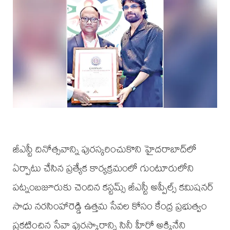
జీఎస్టీ దినోత్సవాన్ని పురస్కరించుకొని హైదరాబాద్‌లో
ఏర్పాటు చేసిన ప్రత్యేక కార్యక్రమంలో గుంటూరులోని
పట్నంబజూరుకు చెందిన కస్టమ్స్ జీఎస్టీ అప్పీల్స్ కమిషనర్
సాధు నరసింహారెడ్డి ఉత్తమ సేవల కోసం కేంద్ర ప్రభుత్వం
ప్రకటించిన సేవా పురస్కారాన్ని సినీ హీరో అక్కినేని