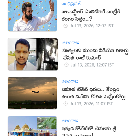
ఆంధ్రప్రదేశ్
జూ.ఎన్టీఆర్‌ పొలిటికల్‌ ఎంట్రీకి
రంగం సిద్ధం..?
Jul 13, 2026, 12:07 IST
తెలంగాణ
హత్యలకు ముందు వీడియో రికార్డు
చేసిన రాజ్ కుమార్
Jul 13, 2026, 12:07 IST
తెలంగాణ
విమాన టికెట్‌ ధరలు.. కేంద్రం
నుంచి నివేదిక కోరిన సుప్రీంకోర్టు
Jul 13, 2026, 11:07 IST
తెలంగాణ
ఇక్కడ కోనేటిలో చేపలకు శ్రీ
వైష్ణవ నామాలు!