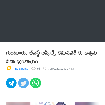
Thatstelugu
బిగ్ బాస్
అనేకం
గుంటూరు: జీఎస్టీ అప్పీల్స్ కమిషనర్ కు ఉత్తమ
సేవా పురస్కారం
By Sandhya
51
Jul 05, 2025, 00:07 IST