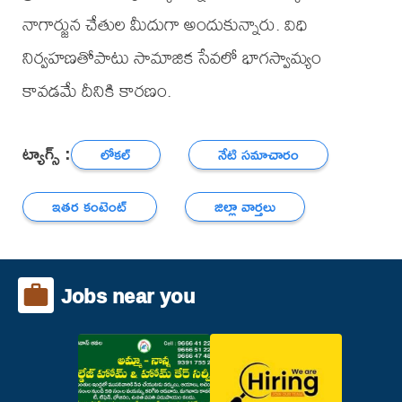
నాగార్జున చేతుల మీదుగా అందుకున్నారు. విధి
నిర్వహణతోపాటు సామాజిక సేవలో భాగస్వామ్యం
కావడమే దీనికి కారణం.
ట్యాగ్స్ :
లోకల్
నేటి సమాచారం
ఇతర కంటెంట్
జిల్లా వార్తలు
Jobs near you