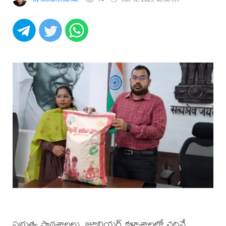
ప్రభుత్వ పాఠశాలలు, జూనియర్ కళాశాలల్లో చదివే