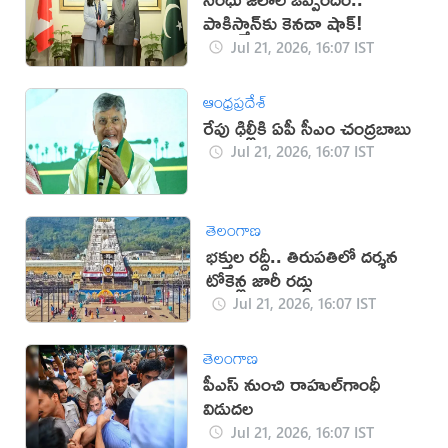
పాకిస్తాన్‌కు కెనడా షాక్!
Jul 21, 2026, 16:07 IST
ఆంధ్రప్రదేశ్
రేపు ఢిల్లీకి ఏపీ సీఎం చంద్రబాబు
Jul 21, 2026, 16:07 IST
తెలంగాణ
భక్తుల రద్దీ.. తిరుపతిలో దర్శన
టోకెన్ల జారీ రద్దు
Jul 21, 2026, 16:07 IST
తెలంగాణ
పీఎస్‌ నుంచి రాహుల్‌గాంధీ
విడుదల
Jul 21, 2026, 16:07 IST