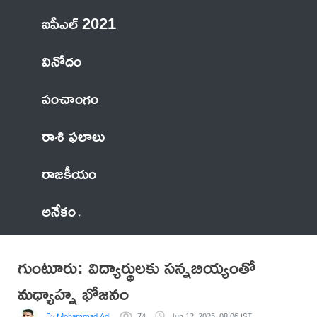
ఐపీఎల్ 2021
వినోదం
పంచాంగం
రాశి ఫలాలు
రాజకీయం
అనేకం
గుంటూరు: విద్యార్థులకు సన్నబియ్యంతో
మధ్యాహ్న భోజనం
By Mohammad Adil Anwar
74
Jun 12, 2025, 08:06 IST