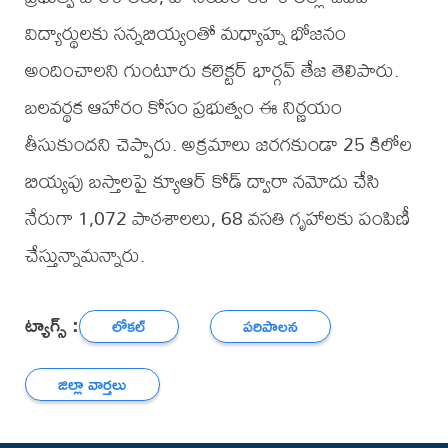
విద్యార్థులకు సన్నబియ్యంతో మధ్యాహ్న భోజనం
అందించాలని గుంటూరు కలెక్టర్ భార్గవ్ తేజ తెలిపారు.
బలవర్థక ఆహారం కోసం ప్రభుత్వం ఈ నిర్ణయం
తీసుకుందని చెప్పారు. అక్రమాలు జరగకుండా 25 కిలోల
బియ్యపు బస్తాలపై క్యూఆర్ కోడ్ ద్వారా నమోదు చేసి
నేరుగా 1,072 పాఠశాలలు, 68 వసతి గృహాలకు పంపిణీ
చేస్తున్నామన్నారు.
ట్యాగ్స్ :
లోకల్
పరిపాలన
జిల్లా వార్తలు