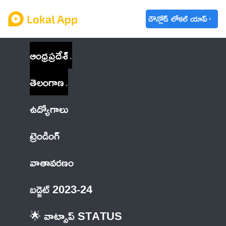
డౌన్లోడ్ లోకల్ యాప్
ఆంధ్రప్రదేశ్
తెలంగాణ
ఉద్యోగాలు
ట్రెండింగ్
వాతావరణం
బడ్జెట్ 2023-24
🌟 వాట్సాప్ STATUS