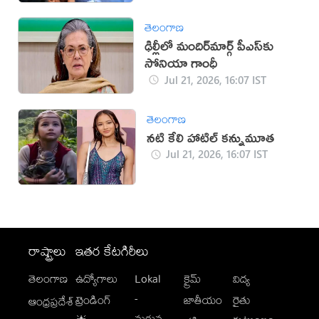
తెలంగాణ
ఢిల్లీలో మందిర్‌మార్గ్‌ పీఎస్‌కు
సోనియా గాంధీ
Jul 21, 2026, 16:07 IST
తెలంగాణ
నటి కేలి హాటిల్ కన్నుమూత
Jul 21, 2026, 16:07 IST
రాష్ట్రాలు
ఇతర కేటగిరీలు
తెలంగాణ
ఉద్యోగాలు
Lokal
క్రైమ్
విద్య
-
ట్రెండింగ్
జాతీయం
రైతు
ఆంధ్రప్రదేశ్
మగువ