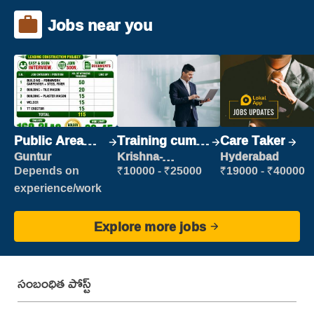
Jobs near you
Public Area
Training cum
Care Taker
Cleaner
Placement
Guntur
Krishna-
Hyderabad
vijayawada
Depends on
₹10000 - ₹25000
₹19000 - ₹40000
experience/work
Explore more jobs
సంబంధిత పోస్ట్