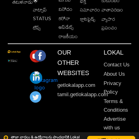
కుటుంబం
🌟
భక్తి
తమిళనాడు
వినోదం
వాట్సాప్
సమాచారం
వాతావరణం
STATUS
కరోనా
క్లాసిఫైడ్స్
వ్యాపార
అప్‌డేట్స్
టిప్స్
ప్రపంచం
రాజకీయం
OUR
LOKAL
OTHER
Contact Us
WEBSITES
About Us
Privacy
getlokalapp.com
Policy
tamil.getlokalapp.com
Terms &
Conditions
Advertise
with us
Sitemap
తాజా వార్తలు & ఉద్యోగాలను పొందడానికి Lokal