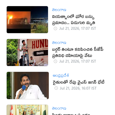
తెలంగాణ
వియత్నాంలో ఘోర బస్సు
ప్రమాదం.. ఏడుగురి మృతి
Jul 21, 2026, 17:07 IST
తెలంగాణ
బర్గర్ తింటూ కనిపించిన సీజేపీ
ప్రతినిధి దహియాపై వేటు
Jul 21, 2026, 17:07 IST
ఆంధ్రప్రదేశ్
రైతులతో రేపు వైఎస్ జగన్ భేటీ
Jul 21, 2026, 16:07 IST
తెలంగాణ
సింధు జలాల ఒప్పందం..